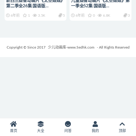
新西兰益智动画片《太空娃娃》
儿童益智动画片《太空娃娃》第
第二季全26集 国语版
一季全52集 国语版
720P/MP4/1.8G 动画片太空娃
720P/MP4/4.26G 动画片太空
6年前
1
3.5K
5
6年前
0
6.8K
3
娃全集下载
娃娃全集下载
Copyright © Since 2017
少儿动画库-www.Sedhk.com
- All Rights Reserved
首页
大全
问答
我的
顶部