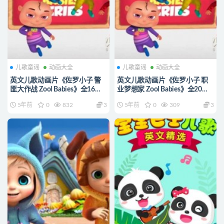
儿歌童谣
动画大全
儿歌童谣
动画大全
英文儿歌动画片《佐罗小子 警
英文儿歌动画片《佐罗小子 职
匪大作战 Zool Babies》全16集
业梦想家 Zool Babies》全20集
无对白 1080P/MP4/1.63G 动画
无对白 1080P/MP4/2.09G 动画
5年前
0
832
3
5年前
0
309
3
片佐罗小子下载
片佐罗小子下载