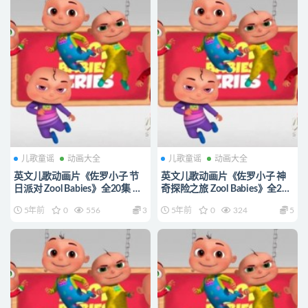
儿歌童谣
动画大全
儿歌童谣
动画大全
英文儿歌动画片《佐罗小子 节
英文儿歌动画片《佐罗小子 神
日派对 Zool Babies》全20集 无
奇探险之旅 Zool Babies》全20
对白 1080P/MP4/770M 动画片
集 无对白 1080P/MP4/741M
5年前
0
556
3
5年前
0
324
5
佐罗小子下载
动画片佐罗小子下载