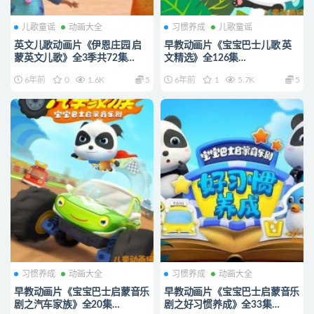
儿歌童谣
动画大全
习惯养成
儿歌童谣
英文儿歌动画片《伊恩庄园 启
早教动画片《宝宝巴士儿歌 英
蒙英文儿歌》全3季共72集
文精选》全126集
720P/MP4/2.96G 英文儿歌动
720P/MP4/1.61G 宝宝巴士动
6年前
0
1.6K
5
6年前
1
5.7K
5
画片下载
画片全系列下载
习惯养成
动画大全
习惯养成
动画大全
早教动画片《宝宝巴士启蒙音乐
早教动画片《宝宝巴士启蒙音乐
剧之汽车家族》全20集
剧之好习惯养成》全33集