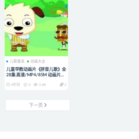
儿歌童谣
动画大全
儿童早教动画片《拼音儿歌》全
28集 高清/MP4/85M 动画片拼
音儿歌全集下载
6年前
0
5.8K
3
下一页