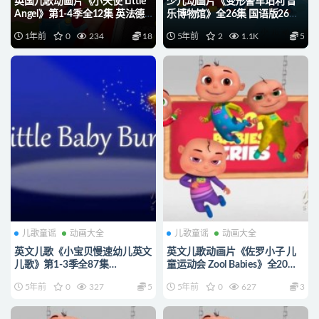
英国儿歌动画片《小天使 Little
少儿动画片《变形警车珀利 音
Angel》第1-4季全12集 英法德
乐博物馆》全26集 国语版26集
意韩日等多语音轨(无国语)+中
+英语版26集
1年前
0
234
18
5年前
2
1.1K
5
英文字幕 官方纯净无水印版
1080P/MP4/3.09G 动画片下载
1080P/MKV/36.1G 英文儿歌动
画片下载
儿歌童谣
动画大全
儿歌童谣
动画大全
英文儿歌《小宝贝慢速幼儿英文
英文儿歌动画片《佐罗小子 儿
儿歌》第1-3季全87集
童运动会 Zool Babies》全20集
720P/MP4/6.48G 英文儿歌动
无对白 1080P/MP4/660M 动画
5年前
0
327
5
5年前
0
627
3
画片下载
片佐罗小子下载