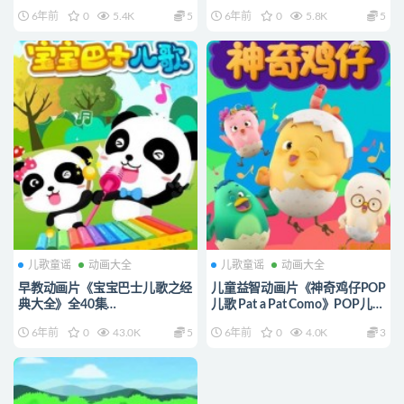
720P/MP4/474M 宝宝巴士动
720P/MP4/726M 宝宝巴士动
6年前
0
5.4K
5
6年前
0
5.8K
5
画片全系列下载
画片全系列下载
儿歌童谣
动画大全
儿歌童谣
动画大全
早教动画片《宝宝巴士儿歌之经
儿童益智动画片《神奇鸡仔POP
典大全》全40集
儿歌 Pat a Pat Como》POP儿歌
720P/MP4/429M 宝宝巴士动
全70集 高清/MP4/1.16G 动画
6年前
0
43.0K
5
6年前
0
4.0K
3
画片全系列下载
片神奇鸡仔POP儿歌全集下载