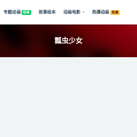
专题动画
故事绘本
动画电影
热播动画
经典
热播
瓢虫少女