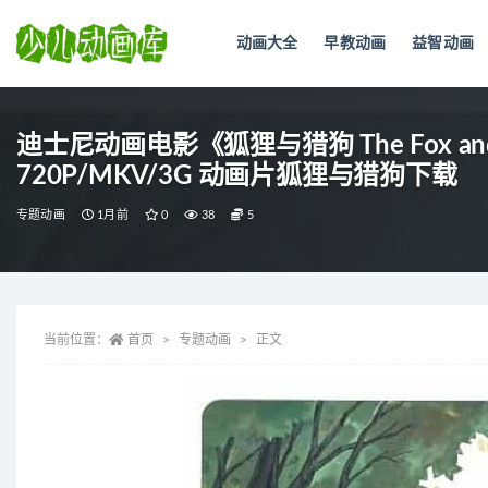
动画大全
早教动画
益智动画
全部
迪士尼动画电影《狐狸与猎狗 The Fox an
720P/MKV/3G 动画片狐狸与猎狗下载
专题动画
1月前
0
38
5
当前位置：
首页
专题动画
正文