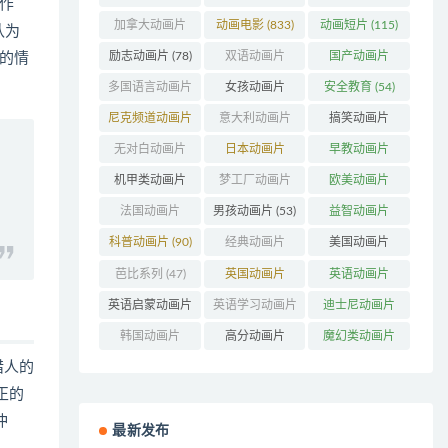
部作
(346)
(1272)
加拿大动画片
动画电影
(833)
动画短片
(115)
认为
(158)
励志动画片
(78)
双语动画片
国产动画片
的情
(220)
(1382)
多国语言动画片
女孩动画片
安全教育
(54)
(179)
(162)
尼克频道动画片
意大利动画片
搞笑动画片
(83)
(50)
(802)
无对白动画片
日本动画片
早教动画片
(78)
(319)
(405)
机甲类动画片
梦工厂动画片
欧美动画片
(207)
(155)
(996)
法国动画片
男孩动画片
(53)
益智动画片
(203)
(1549)
科普动画片
(90)
经典动画片
美国动画片
(707)
(843)
芭比系列
(47)
英国动画片
英语动画片
(199)
(213)
英语启蒙动画片
英语学习动画片
迪士尼动画片
(161)
(85)
(316)
韩国动画片
高分动画片
魔幻类动画片
(121)
(545)
(304)
猎人的
正的
冲
最新发布