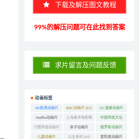
下载及解压图文教程
99%的解压问题可在此找到答案
求片留言及问题反馈
动画标签
4K高清动画片
BBC动画片
(81)
DC漫威动画片
(48)
(104)
Netflix动画片
上海美术电影制
中国传统文化
(240)
片厂
(126)
(63)
习惯养成动画片
亲子动画片
俄罗斯动画片
(74)
(396)
(56)
儿童动画片
公主系列
(60)
冒险类动画片