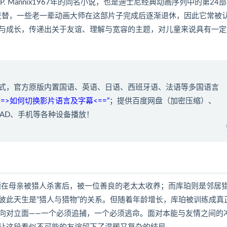
niel P. Mannix1967年的同名小说，也是迪士尼经典动画序列中的第24
的交替，一些老一辈动画大师在这部片子完成后逐渐退休，因此它常被
与成长，传递出关于友谊、理解与宽容的主题，对儿童来说具有一定
V格式，官方原版内置国语、英语、日语、西班牙语、法语等多国语言
==>如何切换影片语言及字幕<==”
；提供百度网盘（加密压缩）、
AD、手机等各种设备播放！
托德在母亲被猎人杀害后，被一位善良的老太太收养；而库珀则是邻居
彼此天生是“猎人与猎物”的关系。但随着年龄增长，库珀被训练成真
向对立面——一个必须追捕，一个必须逃命。面对本能与友情之间的