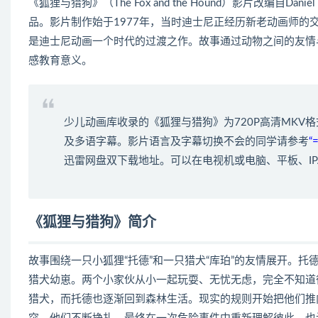
《狐狸与猎狗》（The Fox and the Hound）影片改编自Da
品。影片制作始于1977年，当时迪士尼正经历新老动画师
是迪士尼动画一个时代的过渡之作。故事通过动物之间的友情
感教育意义。
少儿动画库收录的《狐狸与猎狗》为720P高清MK
及多语字幕。影片语言及字幕切换不会的同学请参考
“
迅雷网盘双下载地址。可以在电视机或电脑、平板、IP
《狐狸与猎狗》简介
故事围绕一只小狐狸“托德”和一只猎犬“库珀”的友情展开。
猎犬幼崽。两个小家伙从小一起玩耍、无忧无虑，完全不知道
猎犬，而托德也逐渐回到森林生活。现实的规则开始把他们推