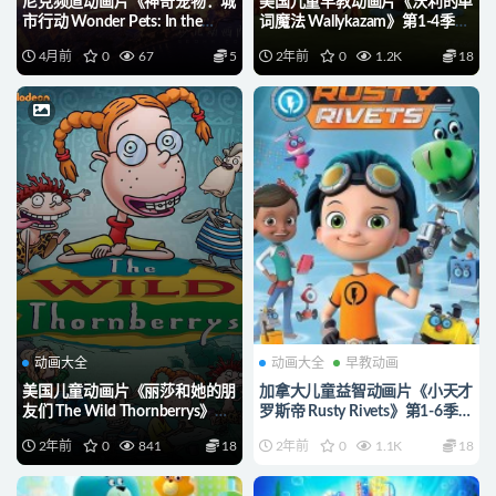
尼克频道动画片《神奇宠物：城
美国儿童早教动画片《沃利的单
市行动 Wonder Pets: In the
词魔法 Wallykazam》第1-4季全
City》第一季全13集 多国语言
51集 英语英字 官方纯净无水印
4月前
0
67
5
2年前
0
1.2K
18
(无国语)+中英双字幕(中文AI字
版 1080P/MKV/31.8G 动画片
幕) 官方纯净收藏版
沃利的单词魔法下载
1080P/MKV/15.3G 动画片神奇
宠物下载
动画大全
动画大全
早教动画
美国儿童动画片《丽莎和她的朋
加拿大儿童益智动画片《小天才
友们 The Wild Thornberrys》第
罗斯帝 Rusty Rivets》第1-6季全
1-5季全88集 英语英字 官方纯净
78集 英语英字 官方纯净无水印
2年前
0
841
18
2年前
0
1.1K
18
无水印版 480P/MKV/39.1G 动
版 1080P/MKV/37.1G 动画片
画片蛮荒历险记下载
少年创客罗斯提下载