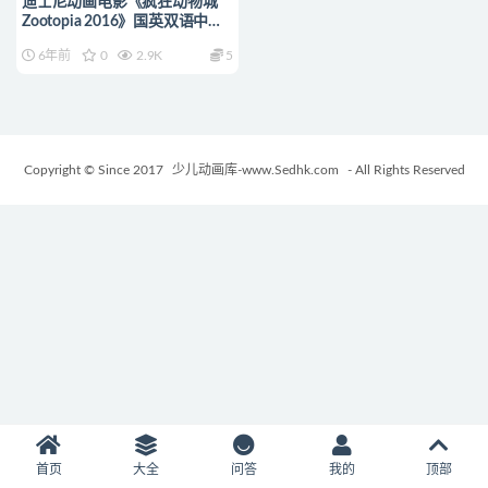
迪士尼动画电影《疯狂动物城
Zootopia 2016》国英双语中英
双字 720P/MP4/2.4G 动画片疯
6年前
0
2.9K
5
狂动物城下载
Copyright © Since 2017
少儿动画库-www.Sedhk.com
- All Rights Reserved
首页
大全
问答
我的
顶部