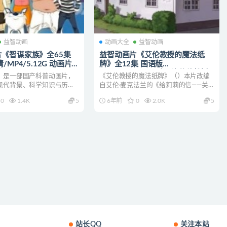
益智动画
动画大全
益智动画
《智谋家族》全65集
益智动画片《艾伦教授的魔法纸
/MP4/5.12G 动画片智
牌》全12集 国语版
载
1080P/MP4/1G 动画片艾伦教授
》是一部国产科普动画片，
《艾伦教授的魔法纸牌》（）本片改编
的魔法纸牌下载
现代背景、科学知识与历史
自艾伦·麦克法兰的《给莉莉的信——关
新型国产动画...
于世界之道》，并将书中...
0
1.4K
5
6年前
0
2.0K
5
站长QQ
关注本站