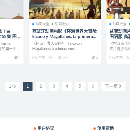
动画大全
动画电影
动画大全
The
西班牙动画电影《环游世界大冒险
益智动画片
》全52集 国
Elcano y Magallanes: la primera
国语版 高清
.17G 动画片
vuelta al mundo 2019》西班牙语
谋家族下
Farmer
《环游世界大冒险》（Elcano y
《智谋家族
中字 720P/MP4/1.83G 儿童冒险
讲述的是一个
Magallanes: la primera vuel...
该片是强调
类动画片下载
故事相结合的
5
6年前
1
900
3
6年前
1/6
1
2
3
4
5
6
下一页
用户协议
使用帮助