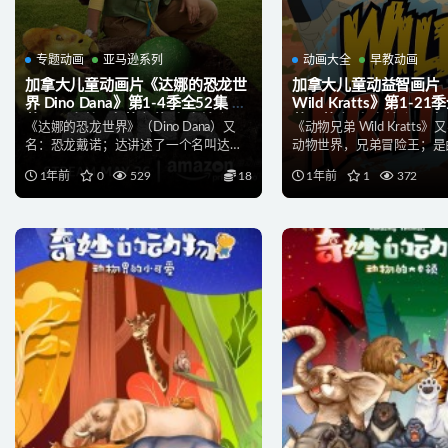
专题动画
亚马逊系列
动画大全
早教动画
加拿大儿童动画片《达娜的恐龙世
加拿大儿童动益智画片
界 Dino Dana》第1-4季全52集 德
Wild Kratts》第1-21
英双语音轨+中英字幕 官方纯净无
英语英字 官方纯净无水
《达娜的恐龙世界》（Dino Dana）又
《动物兄弟 Wild Kratts》
水印版 1080P/MKV/108G 动画片
1080P/MKV/119G
名：恐龙戴诺；达讲述了一个名叫达娜·
动物世界，兄弟冒险王；是
达娜的恐龙世界下载
弟下载
贾恩的九岁女孩...
体制作...
1年前
0
529
18
1年前
1
372