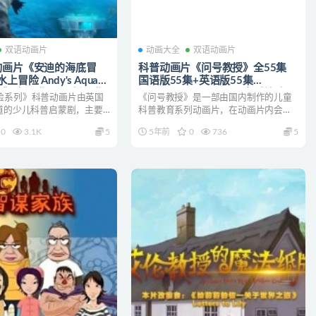
双语动画片
动画大全
双语动画片
动画片《安迪的海底冒
科普动画片《问号教授》全55集
冒险 Andy's Aquatic
国语版55集+英语版55集
res》全15集 国语版15集
1080P/MP4/2.05G 儿童科普动画
险系列》科普动画片由英国
《问号教授》是一部由国内制作的儿童
 1080P/MP4/3.68G
片下载
频道的少儿科普启蒙剧，主要
科普教育系列动画片，在动画片内会解
迪的海底冒险下载
童。在该系...
释各类自然界及常见的基础...
0
3.1K
5
5年前
0
736
5