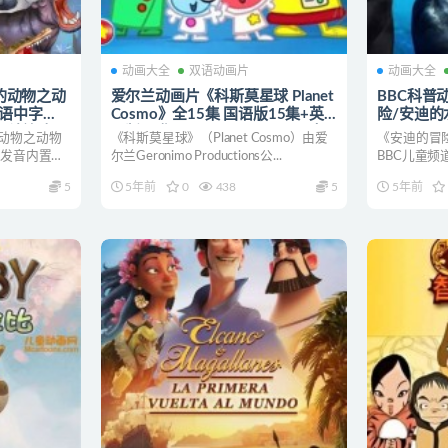
动画大全
双语动画片
动画大全
的动物之动
爱尔兰动画片《科斯莫星球 Planet
BBC科普
国语中字
Cosmo》全15集 国语版15集+英
险/安迪的水上
 少儿科普动画
语版15集 1080P/MP4/3.04G 太
Adventu
动物之动物
《科斯莫星球》（Planet Cosmo）由爱
《安迪的冒
空科普动画片
+英语版15集
语发音内置无
尔兰Geronimo Productions公...
BBC儿童
动画片安
面向低幼龄儿
5
5年前
0
438
5
5年前