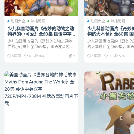
动画大全
热播动画
动画大全
热播动画
少儿科普动画片《奇妙的动物之动
少儿科普动画片《奇妙
物界的小可爱》全60集 国语中字
物的大本领》全60集 
1080P/MP4/6.16G 少儿科普动画
1080P/MP4/6.67G
少儿动画库收录的《奇妙的动物之动物
少儿动画库收录的《奇妙的
片下载
片下载
界的小可爱》全部60集，国语发音内置
的大本领》全部60集，国
无字幕;每集大小约11...
字幕;每集大小约110...
5年前
0
836
5
5年前
0
674