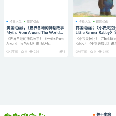
动画大全
益智动画
动画大全
益智动画
美国动画片《世界各地的神话故事
韩国动画片《小农夫拉比 
Myths From Around The World》
Little Farmer Rabby
全28集 英语中英双字
语中字 1080P/MP4/4
《世界各地的神话故事》（Myths From
《小农夫拉比》（The Little 
720P/MP4/938M 神话故事动画片
小农夫拉比下载
Around The World）由TED-E...
Rabby）《小农夫拉比》
下载
关...
5年前
0
526
3
6年前
0
1.0K
关于本站