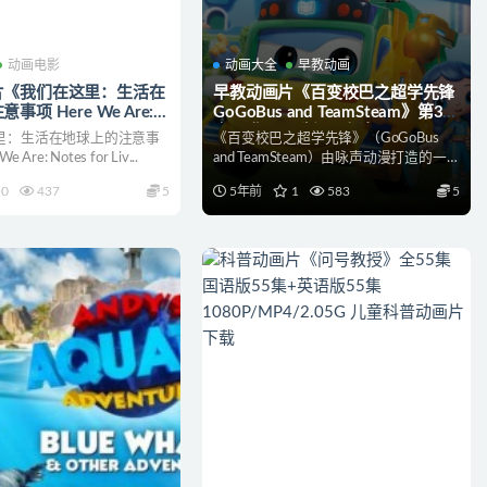
动画电影
动画大全
早教动画
片《我们在这里：生活在
早教动画片《百变校巴之超学先锋
项 Here We Are:
GoGoBus and TeamSteam》第3季
Living on Planet
全26集 国语版 4K高清/MP4/10G
里：生活在地球上的注意事
《百变校巴之超学先锋》（GoGoBus
英语中字
动画片百变校巴下载
Are: Notes for Liv...
and TeamSteam）由咏声动漫打造的一
MP4/2.7G 儿童科普动画
部早教...
0
437
5
5年前
1
583
5