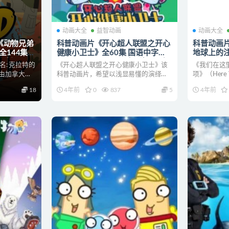
动画大全
益智动画
动画大全
《动物兄弟
科普动画片《开心超人联盟之开心
科普动画
季全144集
健康小卫士》全60集 国语中字
地球上的注意事
印版
1080P/MP4/602M 动画片开心超
Notes for 
又名: 克拉特的
《开心超人联盟之开心健康小卫士》该
《我们在这
 动画片动物兄
人联盟下载
Earth》
由加拿大团
科普动画片，希望以浅显易懂的演绎方
项》（Here We 
1080P/
式，生动有趣的动画画面，...
片
18
4年前
0
837
5
4年前