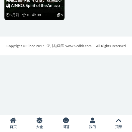
秘鲁动画电影《安博：亚马逊之
魂 AINBO: Spirit of the Amazon
2021》英文发音+英文字幕 官方
2月前
0
38
5
纯净收藏版 1080P/MKV/2.33G
动画片亚马逊的守护者下载
Copyright © Since 2017
少儿动画库-www.Sedhk.com
- All Rights Reserved
首页
大全
问答
我的
顶部