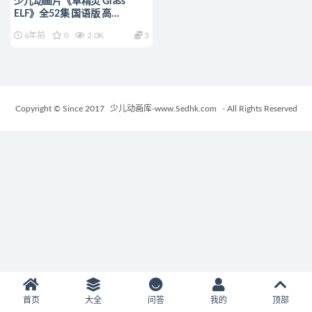
少儿动画片《草精灵 Grass
ELF》全52集 国语版 高
清/MP4/3.05G 动画片草精灵全
6年前
0
2.0K
3
集下载
Copyright © Since 2017
少儿动画库-www.Sedhk.com
- All Rights Reserved
首页
大全
问答
我的
顶部