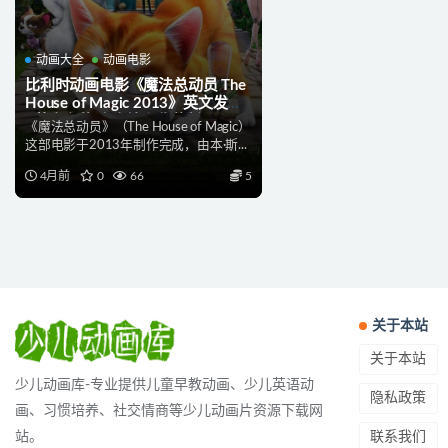
动画大全
动画电影
比利时动画电影《魔法总动员 The
House of Magic 2013》英文发音
+英文字幕 官方纯净收藏版
《魔法总动员》（The House of Magic）
1080P/MKV/2.86G 动画片魔法总
这部电影于2013年制作完成，由本·斯...
动员下载
4月前
0
66
5
关于本站
关于本站
少儿动画库-专业提供儿童早教动画、少儿英语动
隐私政策
画、习惯培养、社交情商等少儿动画片资源下载网
联系我们
站。