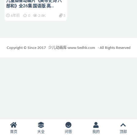
儿童益智动画片《黄帝史诗 六
部和》全26集 国语版 高
清/MP4/2G 动画片黄帝史诗全
6年前
0
2.8K
5
集下载
Copyright © Since 2017
少儿动画库-www.Sedhk.com
- All Rights Reserved
首页
大全
问答
我的
顶部