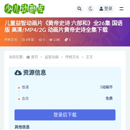
登录
全部
儿童益智动画片《黄帝史诗 六部和》全26集 国语
版 高清/MP4/2G 动画片黄帝史诗全集下载
传统文化
6年前
0
2.8K
5
当前位置：
首页
益智动画
传统文化
正文
资源信息
普通
5动画币
会员
免费
登录后下载
其他信息