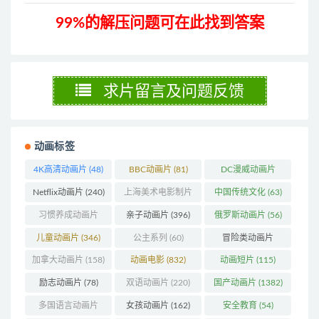
99%的解压问题可在此找到答案
求片留言及问题反馈
动画标签
4K高清动画片
(48)
BBC动画片
(81)
DC漫威动画片
(103)
Netflix动画片
(240)
上海美术电影制片
中国传统文化
(63)
厂
(126)
习惯养成动画片
亲子动画片
(396)
俄罗斯动画片
(56)
(74)
儿童动画片
(346)
公主系列
(60)
冒险类动画片
(1271)
加拿大动画片
(158)
动画电影
(832)
动画短片
(115)
励志动画片
(78)
双语动画片
(220)
国产动画片
(1382)
多国语言动画片
女孩动画片
(162)
安全教育
(54)