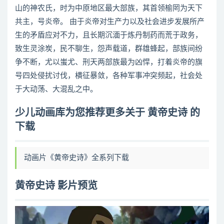
山的神农氏，时为中原地区最大部族，其首领榆罔为天下
共主，号炎帝。 由于炎帝对生产力以及社会进步发展所产
生的矛盾应对不力，且长期沉湎于炼丹制药而荒于政务，
致生灵涂炭，民不聊生，怨声载道，群雄蜂起，部族间纷
争不断，尤以蚩尤、刑天两部族最为凶悍，打着炎帝的旗
号四处侵扰讨伐，横征暴敛，各种军事冲突频起，社会处
于大动荡、大混乱之中。
少儿动画库为您推荐更多关于 黄帝史诗 的
下载
动画片《黄帝史诗》全系列下载
黄帝史诗 影片预览