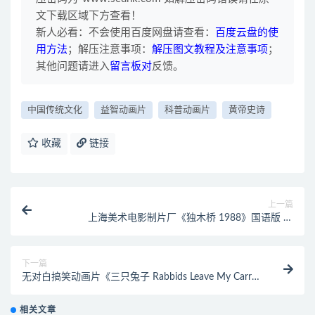
文下载区域下方查看！
新人必看：不会使用百度网盘请查看：
百度云盘的使
用方法
；解压注意事项：
解压图文教程及注意事项
；
其他问题请进入
留言板对
反馈。
中国传统文化
益智动画片
科普动画片
黄帝史诗
收藏
链接
上一篇
上海美术电影制片厂《独木桥 1988》国语版 高
清/MP4/284MB 上海美术电影制片厂动画片全集下载
下一篇
无对白搞笑动画片《三只兔子 Rabbids Leave My Carrot
Alone》第二季全26集 720P/MP4/289M 动画片三只兔
子第二季全集下载
相关文章