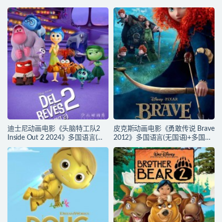
迪士尼动画电影《头脑特工队2
皮克斯动画电影《勇敢传说 Brave
Inside Out 2 2024》多国语言(含
2012》多国语言(无国语)+多国字
国语)+多国字幕(含中文) 官方纯净
幕(含中文) 官方纯净收藏版
收藏版 720P/MKV/4.75G 动画片
720P/MKV/2.43G 动画片勇敢传
头脑特工队下载
说下载