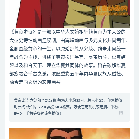
《黄帝史诗》是一部以中华人文始祖轩辕黄帝为主人公的
大型史诗性动画连续剧，由辉煌动画与多元文化共同制作.
全剧围绕黄帝的一生，以原始部族从分歧、纷争走向统一
与融合为主线，讲述了黄帝投师学艺、寻宝历险、炎黄结
盟以及和合天下、建立华夏共同体的故事。旨在破解华夏
部族融合千古之谜，浓墨重彩五千年前华夏民族从碰撞、
融合走向文明的宏伟画卷。
黄帝史诗 六部和全部26集;每集大小约35M，总大小2G，单集播放
时长约7分钟，720P高清MP4格式，方便在电视机或电脑、平板、
IPAD、手机等各种设备播放！