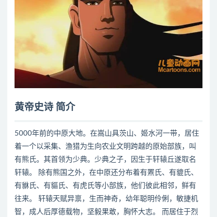
黄帝史诗 简介
5000年前的中原大地。在嵩山具茨山、姬水河一带，居住
着一个以采集、渔猎为生向农业文明跨越的原始部族，叫
有熊氏。其首领为少典。少典之子，因生于轩辕丘遂取名
轩辕。 除有熊国之外，在中原还分布着有罴氏、有貔氏、
有貅氏、有貙氏、有虎氏等小部族，他们彼此相邻，鲜有
往来。 轩辕天赋异禀，生而神奇，幼年聪明伶俐，敏捷机
智，成人后厚德载物，坚毅果敢，胸怀大志。 而居住于烈