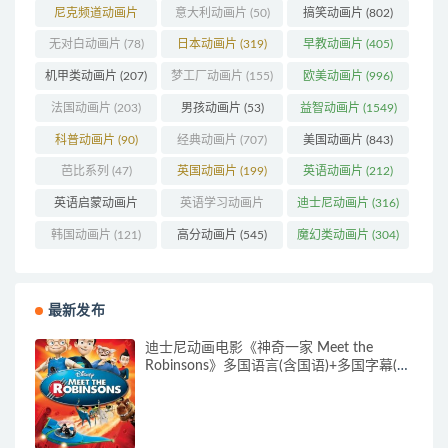
(179)
尼克频道动画片
意大利动画片
(50)
搞笑动画片
(802)
(83)
无对白动画片
(78)
日本动画片
(319)
早教动画片
(405)
机甲类动画片
(207)
梦工厂动画片
(155)
欧美动画片
(996)
法国动画片
(203)
男孩动画片
(53)
益智动画片
(1549)
科普动画片
(90)
经典动画片
(707)
美国动画片
(843)
芭比系列
(47)
英国动画片
(199)
英语动画片
(212)
英语启蒙动画片
英语学习动画片
迪士尼动画片
(316)
(160)
(85)
韩国动画片
(121)
高分动画片
(545)
魔幻类动画片
(304)
最新发布
迪士尼动画电影《神奇一家 Meet the
Robinsons》多国语言(含国语)+多国字幕(含
中文) 官方纯净收藏版 720P/MKV/3.66G 动
画片神奇一家下载