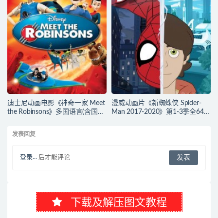
动画片小爱因斯坦下载
熊的传说下载
迪士尼动画电影《神奇一家 Meet
漫威动画片《新蜘蛛侠 Spider-
the Robinsons》多国语言(含国
Man 2017-2020》第1-3季全64集
语)+多国字幕(含中文) 官方纯净收
多国语言(含国语)+多国字幕(含中
藏版 720P/MKV/3.66G 动画片神
文) 官方纯净收藏版
发表回复
奇一家下载
720P/MKV/27.9G 动画片蜘蛛侠
下载
登录...
后才能评论
下载及解压图文教程