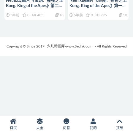
Netflix动画片《金刚：猩猩之王
Netflix动画片《金刚：猩猩之王
Kong: King of the Apes》第二季
Kong: King of the Apes》第一季
全10集 英语中字
全13集 英语中字
5年前
0
405
10
5年前
0
295
10
1080P/MP4/5.09G 动画片猩猩
1080P/MP4/9.14G 动画片猩猩
之王下载
之王下载
Copyright © Since 2017
少儿动画库-www.Sedhk.com
- All Rights Reserved
首页
大全
问答
我的
顶部