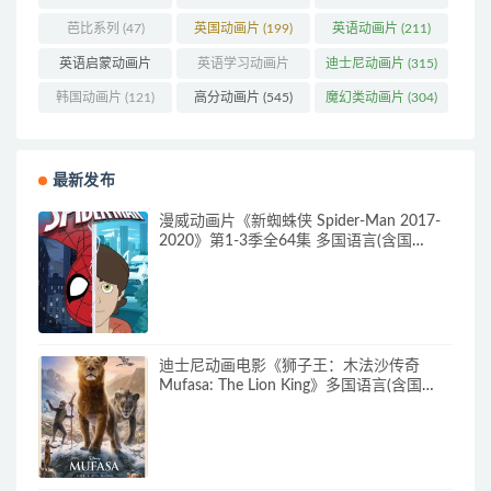
芭比系列
(47)
英国动画片
(199)
英语动画片
(211)
英语启蒙动画片
英语学习动画片
迪士尼动画片
(315)
(160)
(85)
韩国动画片
(121)
高分动画片
(545)
魔幻类动画片
(304)
最新发布
漫威动画片《新蜘蛛侠 Spider-Man 2017-
2020》第1-3季全64集 多国语言(含国
语)+多国字幕(含中文) 官方纯净收藏版
720P/MKV/27.9G 动画片蜘蛛侠下载
迪士尼动画电影《狮子王：木法沙传奇
Mufasa: The Lion King》多国语言(含国
语)+多国字幕(含中文) 官方纯净收藏版
720P/MKV/6.61G 动画片下载