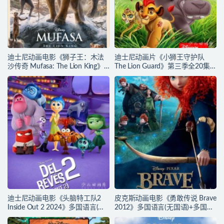
迪士尼动画电影《狮子王：木法
迪士尼动画片《小狮王守护队
沙传奇 Mufasa: The Lion King》
The Lion Guard》第三季全20集
多国语言(含国语)+多国字幕(含中
多国语言(含国语)+多国字幕(含中
文) 官方纯净收藏版
文) 官方纯净收藏版
720P/MKV/6.61G 动画片下载
720P/MKV/15.9G 动画片小狮王
守护队下载
迪士尼动画电影《头脑特工队2
皮克斯动画电影《勇敢传说 Brave
Inside Out 2 2024》多国语言(含
2012》多国语言(无国语)+多国字
国语)+多国字幕(含中文) 官方纯净
幕(含中文) 官方纯净收藏版