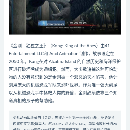
《金刚：猩猩之王》（Kong: King of the Apes）由41
Entertainment LLC和 Arad Animation 制作，故事设定在
2050 年，Kong在对 Alcatraz Island 的自然历史和海洋保护
区进行破坏后成为通缉犯。然而，大多数追捕这种可怕动
物的人没有意识到的是金刚被一个邪恶的天才陷害，他计
划用庞大的机械恐龙军队来恐吓世界。作为唯一强大到足
以从机械恐龙手中拯救人类的野兽，金刚必须依靠三个知
道真相的孩子的帮助他。
少儿动画库收录的《金刚：猩猩之王》第一季全部13集，英语发音
内置中文字幕;每集大小约600M，总大小9.14G，单集播放时长约24