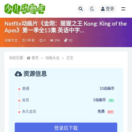
登录
全部
Netflix动画片《金刚：猩猩之王 Kong: King of the
Apes》第一季全13集 英语中字
1080P/MP4/9.14G 动画片猩猩之王下载
动画大全
5年前
0
294
10
当前位置：
首页
动画大全
正文
资源信息
普通
10动画币
会员
5动画币
5折
永久会员
免费
推荐
登录后下载