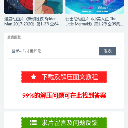
漫威动画片《新蜘蛛侠 Spider-
迪士尼动画片《小美人鱼 The
Man 2017-2020》第1-3季全64集
Little Mermaid》第1-2季全39集
多国语言(含国语)+多国字幕(含中
多国语言(含国语)+英文字幕 官方
文) 官方纯净收藏版
纯净收藏版 720P/MKV/37G 动画
发表回复
720P/MKV/27.9G 动画片蜘蛛侠
片小美人鱼下载
下载
登录...
后才能评论
下载及解压图文教程
99%的解压问题可在此找到答案
求片留言及问题反馈