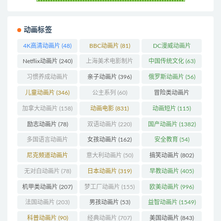
动画标签
4K高清动画片
(48)
BBC动画片
(81)
DC漫威动画片
(103)
Netflix动画片
(240)
上海美术电影制片
中国传统文化
(63)
厂
(126)
习惯养成动画片
亲子动画片
(396)
俄罗斯动画片
(56)
(74)
儿童动画片
(346)
公主系列
(60)
冒险类动画片
(1270)
加拿大动画片
(158)
动画电影
(831)
动画短片
(115)
励志动画片
(78)
双语动画片
(220)
国产动画片
(1382)
多国语言动画片
女孩动画片
(162)
安全教育
(54)
(179)
尼克频道动画片
意大利动画片
(50)
搞笑动画片
(802)
(83)
无对白动画片
(78)
日本动画片
(319)
早教动画片
(405)
机甲类动画片
(207)
梦工厂动画片
(155)
欧美动画片
(996)
法国动画片
(203)
男孩动画片
(53)
益智动画片
(1549)
科普动画片
(90)
经典动画片
(707)
美国动画片
(843)