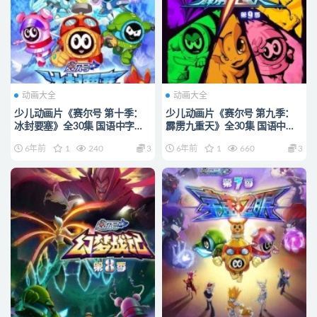
动画大全
动画大全
少儿动画片《赛尔号 第十季：
少儿动画片《赛尔号 第九季：
冰封要塞》全30集 国语中字
霹雳九重天》全30集 国语中字
1080P/MP4/5.48G 动画片赛尔
1080P/MP4/5.88G 动画片赛尔
6年前
1
240
3
6年前
1
660
3
号全系列下载
号全系列下载