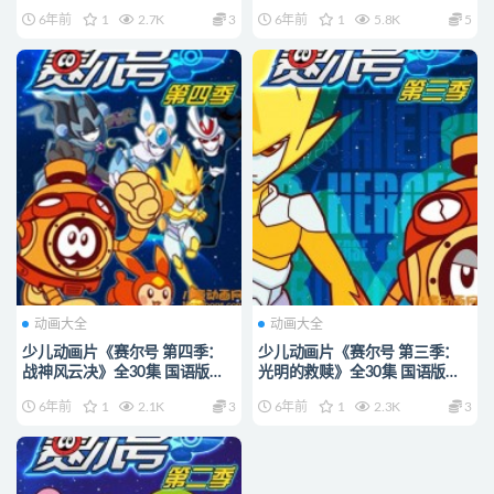
720P/MP4/3.81G 动画片赛尔
720P/MP4/5.04G 动画片赛尔
6年前
1
2.7K
3
6年前
1
5.8K
5
号全集下载
号全集下载
动画大全
动画大全
少儿动画片《赛尔号 第四季：
少儿动画片《赛尔号 第三季：
战神风云决》全30集 国语版
光明的救赎》全30集 国语版
720P/MP4/4.51G 动画片赛尔
720P/MP4/3.83G 动画片赛尔
6年前
1
2.1K
3
6年前
1
2.3K
3
号全集下载
号全集下载