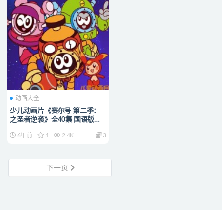
动画大全
少儿动画片《赛尔号 第二季：
之圣者逆袭》全40集 国语版
720P/MP4/5.62G 动画片赛尔
6年前
1
2.4K
3
号全集下载
下一页