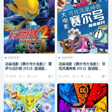
动画电影
动画电影
动画电影《赛尔号大电影2：雷
动画电影《赛尔号大电影1：寻
伊与迈尔斯 2012》国语版
找凤凰神兽 2011》国语版
720P/MP4/760M 动画片赛尔
720P/MP4/843M 动画片赛尔
6年前
0
1.6K
3
6年前
0
2.1K
3
号全集下载
号全集下载