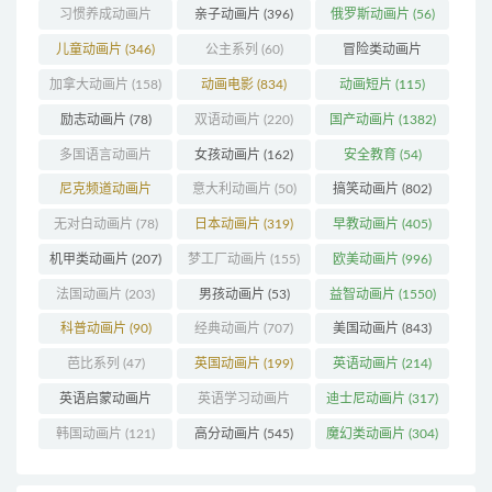
厂
(126)
习惯养成动画片
亲子动画片
(396)
俄罗斯动画片
(56)
(74)
儿童动画片
(346)
公主系列
(60)
冒险类动画片
(1273)
加拿大动画片
(158)
动画电影
(834)
动画短片
(115)
励志动画片
(78)
双语动画片
(220)
国产动画片
(1382)
多国语言动画片
女孩动画片
(162)
安全教育
(54)
(179)
尼克频道动画片
意大利动画片
(50)
搞笑动画片
(802)
(83)
无对白动画片
(78)
日本动画片
(319)
早教动画片
(405)
机甲类动画片
(207)
梦工厂动画片
(155)
欧美动画片
(996)
法国动画片
(203)
男孩动画片
(53)
益智动画片
(1550)
科普动画片
(90)
经典动画片
(707)
美国动画片
(843)
芭比系列
(47)
英国动画片
(199)
英语动画片
(214)
英语启蒙动画片
英语学习动画片
迪士尼动画片
(317)
(162)
(85)
韩国动画片
(121)
高分动画片
(545)
魔幻类动画片
(304)