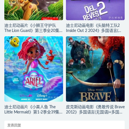
迪士尼动画片《小狮王守护队
迪士尼动画电影《头脑特工队2
The Lion Guard》第三季全20集
Inside Out 2 2024》多国语言(含
多国语言(含国语)+多国字幕(含中
国语)+多国字幕(含中文) 官方纯净
文) 官方纯净收藏版
收藏版 720P/MKV/4.75G 动画片
720P/MKV/15.9G 动画片小狮王
头脑特工队下载
守护队下载
迪士尼动画片《小美人鱼 The
皮克斯动画电影《勇敢传说 Brave
Little Mermaid》第1-2季全39集
2012》多国语言(无国语)+多国字
多国语言(含国语)+英文字幕 官方
幕(含中文) 官方纯净收藏版
纯净收藏版 720P/MKV/37G 动画
720P/MKV/2.43G 动画片勇敢传
发表回复
片小美人鱼下载
说下载