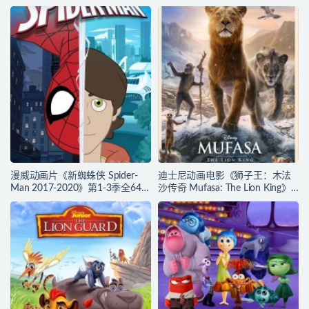
语言(含国语)+多国字幕(含中文)
语)+多国字幕(含中文) 官方纯净收
官方纯净收藏版
藏版 720P/MKV/3.66G 动画片神
720P/MKV/3.89G 动画片下载
奇一家下载
漫威动画片《新蜘蛛侠 Spider-
迪士尼动画电影《狮子王：木法
Man 2017-2020》第1-3季全64集
沙传奇 Mufasa: The Lion King》
多国语言(含国语)+多国字幕(含中
多国语言(含国语)+多国字幕(含中
文) 官方纯净收藏版
文) 官方纯净收藏版
720P/MKV/27.9G 动画片蜘蛛侠
720P/MKV/6.61G 动画片下载
下载