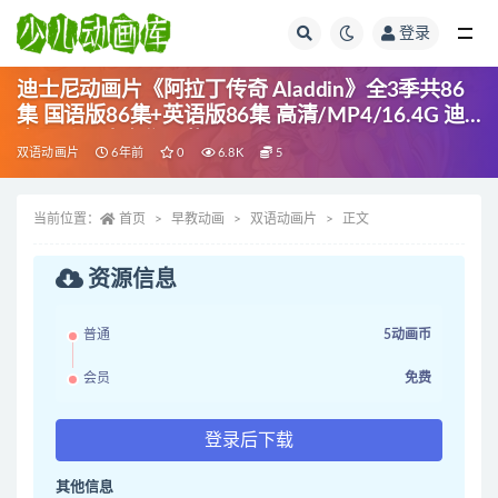
登录
全部
迪士尼动画片《阿拉丁传奇 Aladdin》全3季共86
集 国语版86集+英语版86集 高清/MP4/16.4G 迪
士尼动画片全集下载
双语动画片
6年前
0
6.8K
5
当前位置：
首页
早教动画
双语动画片
正文
资源信息
普通
5动画币
会员
免费
登录后下载
其他信息