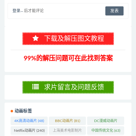
登录...
后才能评论
下载及解压图文教程
99%的解压问题可在此找到答案
求片留言及问题反馈
动画标签
4K高清动画片
(48)
BBC动画片
(81)
DC漫威动画片
(104)
Netflix动画片
(240)
上海美术电影制片
中国传统文化
(63)