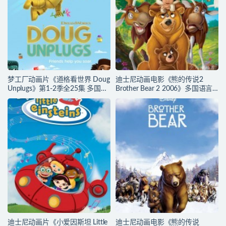
梦工厂动画片《道格看世界 Doug
迪士尼动画电影《熊的传说2
Unplugs》第1-2季全25集 多国语
Brother Bear 2 2006》多国语言
言(含国语)+中英文字幕(AI字幕)
(含国语)+多国字幕(含中文) 官收
官方纯净收藏版
方纯净藏版 720P/MKV/3.28G 动
720P/MKV/38.2G 动画片道格看
画片熊的传说下载
世界下载
迪士尼动画片《小爱因斯坦 Little
迪士尼动画电影《熊的传说