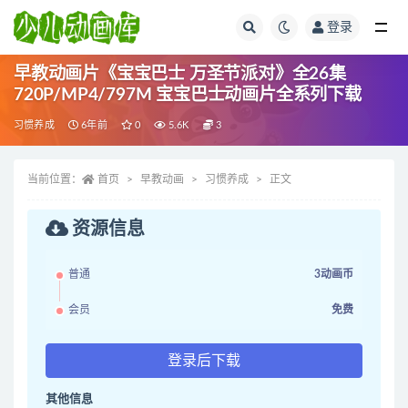
登录
全部
早教动画片《宝宝巴士 万圣节派对》全26集
720P/MP4/797M 宝宝巴士动画片全系列下载
习惯养成
6年前
0
5.6K
3
当前位置：
首页
早教动画
习惯养成
正文
资源信息
普通
3动画币
会员
免费
登录后下载
其他信息