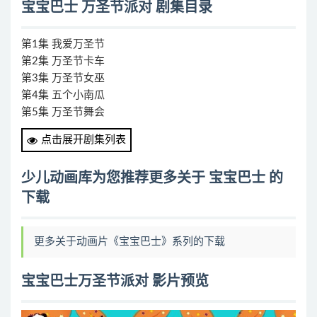
宝宝巴士 万圣节派对 剧集目录
第1集 我爱万圣节
第2集 万圣节卡车
第3集 万圣节女巫
第4集 五个小南瓜
第5集 万圣节舞会
第6集 万圣节南瓜疯狂
点击展开剧集列表
第7集 巴士车外的妖怪
第8集 五个幽灵去讨糖
少儿动画库为您推荐更多关于 宝宝巴士 的
第9集 五个女巫在天上飞
下载
第10集 DIY南瓜灯
第11集 万圣节的糖果
第12集 大战僵尸怪物
更多关于动画片《宝宝巴士》系列的下载
第13集 怪物医院
第14集 万圣节的鬼屋探险
宝宝巴士万圣节派对 影片预览
第15集 欢乐的幽灵一家
第16集 万圣节来了
第17集 恐怖的鲨鱼家族