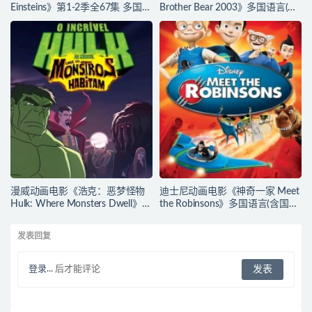
Einsteins》第1-2季全67集 多国语
Brother Bear 2003》多国语言(含
言(含国语)+多国字幕(含中文) 官
国语)+多国字幕(含中文) 官方纯净
方纯净收藏版 480P/MKV/62.6G
收藏版 720P/MKV/3.28G 动画片
动画片小爱因斯坦下载
熊的传说下载
漫威动画电影《浩克：恶梦怪物
迪士尼动画电影《神奇一家 Meet
Hulk: Where Monsters Dwell》多
the Robinsons》多国语言(含国
国语言(含国语)+多国字幕(含中文)
语)+多国字幕(含中文) 官方纯净收
官方纯净收藏版
藏版 720P/MKV/3.66G 动画片神
发表回复
720P/MKV/2.15G 漫威动画片下
奇一家下载
载
登录...
后才能评论