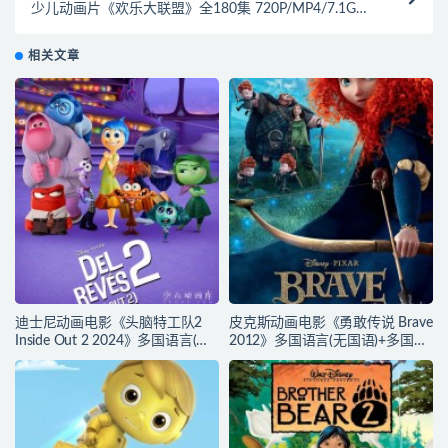
少儿动画片《欢乐大联盟》全180集 720P/MP4/7.1G
动画片欢乐大联盟全集下载
相关文章
迪士尼动画电影《头脑特工队2
皮克斯动画电影《勇敢传说 Brave
Inside Out 2 2024》多国语言(含
2012》多国语言(无国语)+多国字
国语)+多国字幕(含中文) 官方纯净
幕(含中文) 官方纯净收藏版
收藏版 720P/MKV/4.75G 动画片
720P/MKV/2.43G 动画片勇敢传
头脑特工队下载
说下载