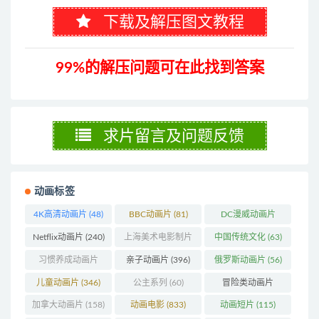
下载及解压图文教程
99%的解压问题可在此找到答案
求片留言及问题反馈
动画标签
4K高清动画片
(48)
BBC动画片
(81)
DC漫威动画片
(104)
Netflix动画片
(240)
上海美术电影制片
中国传统文化
(63)
厂
(126)
习惯养成动画片
亲子动画片
(396)
俄罗斯动画片
(56)
(74)
儿童动画片
(346)
公主系列
(60)
冒险类动画片
(1272)
加拿大动画片
(158)
动画电影
(833)
动画短片
(115)