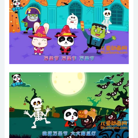
第18集 万圣节汽车舞会
第19集 怪物全家总动员
第20集 五个幽灵去讨糖果
第21集 调皮的怪物卡车
第22集 万圣节舞会
第23集 可怕的医院
第24集 我爱万圣节
第25集 木乃伊一家
第26集 五个幽灵讨糖果