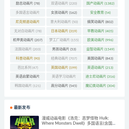
励志动画片
(78)
双语动画片
(220)
国产动画片
(1382)
多国语言动画片
女孩动画片
(162)
安全教育
(54)
(179)
尼克频道动画片
意大利动画片
(50)
搞笑动画片
(802)
(83)
无对白动画片
(78)
日本动画片
(319)
早教动画片
(405)
机甲类动画片
(207)
梦工厂动画片
(155)
欧美动画片
(996)
法国动画片
(203)
男孩动画片
(53)
益智动画片
(1549)
科普动画片
(90)
经典动画片
(707)
美国动画片
(843)
芭比系列
(47)
英国动画片
(199)
英语动画片
(213)
英语启蒙动画片
英语学习动画片
迪士尼动画片
(316)
(161)
(85)
韩国动画片
(121)
高分动画片
(545)
魔幻类动画片
(304)
最新发布
漫威动画电影《浩克：恶梦怪物 Hulk:
Where Monsters Dwell》多国语言(含国
语)+多国字幕(含中文) 官方纯净收藏版