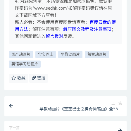
4. 为避免河蟹，本站资源都是加密压缩包，默认解
压密码为"www.sedhk.com“如解压密码错误请在原
文下载区域下方查看！
新人必看：不会使用百度网盘请查看：
百度云盘的使
用方法
；解压注意事项：
解压图文教程及注意事项
；
其他问题请进入
留言板对
反馈。
国产动画片
宝宝巴士
早教动画片
益智动画片
英语学习动画片
收藏
链接
上一篇
早教动画片《宝宝巴士之神奇简笔画》全55集
720P/MP4/593M 宝宝巴士动画片全系列下载
下一篇