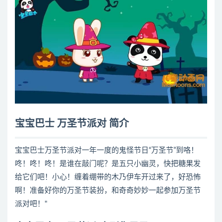
宝宝巴士 万圣节派对 简介
宝宝巴士万圣节派对一年一度的鬼怪节日“万圣节”到咯！
咚！咚！咚！是谁在敲门呢？是五只小幽灵，快把糖果发
给它们吧！小心！缠着绷带的木乃伊车开过来了，好恐怖
啊！准备好你的万圣节装扮，和奇奇妙妙一起参加万圣节
派对吧！"