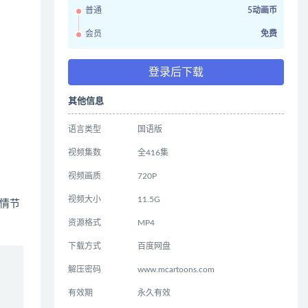
普通
5动画币
会员
免费
登录后下载
其他信息
语言类型
国语版
视频集数
全416集
视频画质
720P
视频大小
11.5G
情节
资源格式
MP4
下载方式
百度网盘
解压密码
www.mcartoons.com
有效期
永久有效