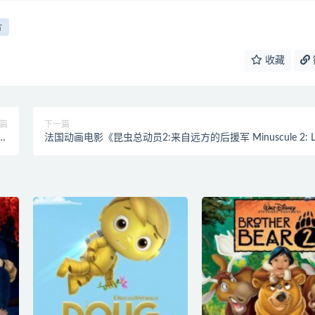
片
收藏
篇
下一篇
》第
法国动画电影《昆虫总动员2:来自远方的后援军 Minuscule 2: L
下载
mandibules du bout du monde》无对白 1080P/MKV/1.87G 
画片昆虫总动员下载