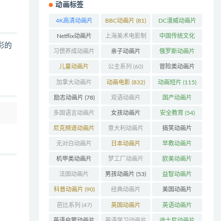
动画标签
4K高清动画片
BBC动画片
(81)
DC漫威动画片
(48)
(103)
Netflix动画片
上海美术电影制
中国传统文化
彩的
(240)
片厂
(126)
(63)
习惯养成动画片
亲子动画片
俄罗斯动画片
(74)
(396)
(56)
儿童动画片
公主系列
(60)
冒险类动画片
(346)
(1271)
加拿大动画片
动画电影
(832)
动画短片
(115)
(158)
励志动画片
(78)
双语动画片
国产动画片
(220)
(1382)
多国语言动画片
女孩动画片
安全教育
(54)
(179)
(162)
尼克频道动画片
意大利动画片
搞笑动画片
(83)
(50)
(802)
无对白动画片
日本动画片
早教动画片
(78)
(319)
(405)
机甲类动画片
梦工厂动画片
欧美动画片
(207)
(155)
(996)
法国动画片
男孩动画片
(53)
益智动画片
(203)
(1549)
科普动画片
(90)
经典动画片
美国动画片
(707)
(843)
芭比系列
(47)
英国动画片
英语动画片
(199)
(212)
英语启蒙动画片
英语学习动画片
迪士尼动画片