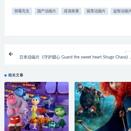
倒霉先生
国产动画片
成语故事
搞笑动画片
益智动画
上一
日本动画片《守护甜心 Guard the sweet heart Shugo Chara
1季全51集 日语中字 标清/MP4/2.5G 动画片守护甜心
相关文章