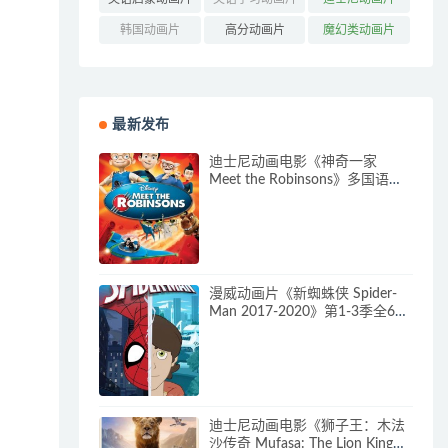
(160)
(85)
(316)
韩国动画片
高分动画片
魔幻类动画片
(121)
(545)
(304)
最新发布
迪士尼动画电影《神奇一家
Meet the Robinsons》多国语言
(含国语)+多国字幕(含中文) 官方
纯净收藏版 720P/MKV/3.66G 动
画片神奇一家下载
漫威动画片《新蜘蛛侠 Spider-
Man 2017-2020》第1-3季全64
集 多国语言(含国语)+多国字幕
(含中文) 官方纯净收藏版
720P/MKV/27.9G 动画片蜘蛛侠
下载
迪士尼动画电影《狮子王：木法
沙传奇 Mufasa: The Lion King》