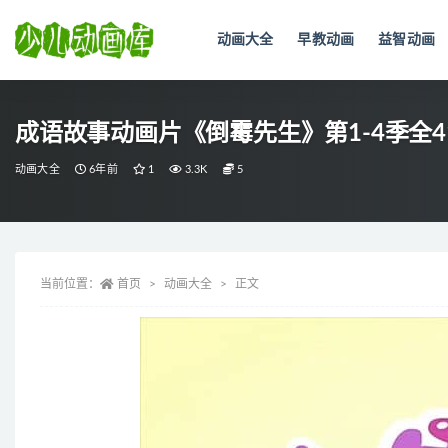
动画大全
早教动画
益智动画
全部
成语故事动画片《倒霉先生》第1-4季全416集
动画大全
6年前
1
3.3K
5
当前位置：
首页
动画大全
正文