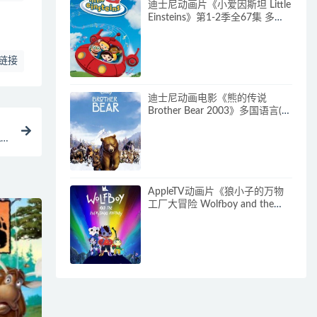
迪士尼动画片《小爱因斯坦 Little
Einsteins》第1-2季全67集 多国
语言(含国语)+多国字幕(含中文)
官方纯净收藏版
480P/MKV/62.6G 动画片小爱因
链接
斯坦下载
迪士尼动画电影《熊的传说
Brother Bear 2003》多国语言(含
国语)+多国字幕(含中文) 官方纯
净收藏版 720P/MKV/3.28G 动画
es
片熊的传说下载
动
AppleTV动画片《狼小子的万物
工厂大冒险 Wolfboy and the
Everything Factory》第1-2季全
20集 多国语言(无国语)+多国字
幕(含中文) 官方纯净收藏版
1080P/MKV/20.3G 动画片狼孩
兒的萬物工廠大冒險下载