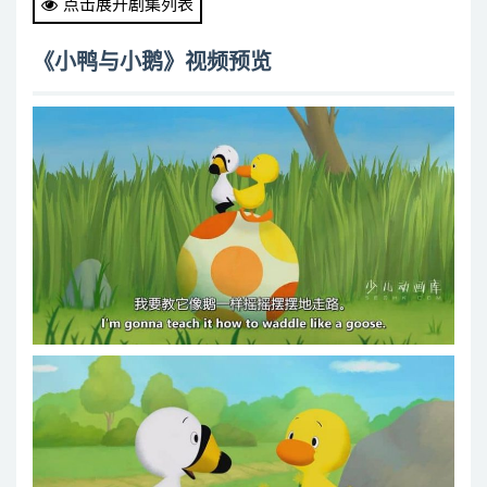
点击展开剧集列表
Duck & Goose_S01E06_Sunrise _ Magic Trick
Duck & Goose_S01E07_Go Trick or Treating _ Three-
《小鸭与小鹅》视频预览
Legged Race
Duck & Goose_S01E08_Snowy Day _ Flower Bud
Duck & Goose_S01E09_When Duck Met Goose
Duck & Goose_S02E01_Follow the Leader _ Shadows
Duck & Goose_S02E02_Thistle’s Beach _ Skunk
Duck & Goose_S02E03_Moose _ Ants
Duck & Goose_S02E04_Dancing Swans _ Cheer Up
Bluebird
Duck & Goose_S02E05_Dragonfly _ Granola Bars
Duck & Goose_S02E06_Thistle’s Quest for the Best _
Beaver’s Sticks
Duck & Goose_S02E07_Bear _ Little Raccoons
Duck & Goose_S02E08_Really Big Rock _ Wing-Ding Leaf