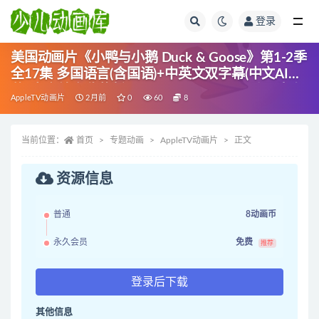
登录
全部
美国动画片《小鸭与小鹅 Duck & Goose》第1-2季
全17集 多国语言(含国语)+中英文双字幕(中文AI字
幕) 官方纯净收藏版 1080P/MKV/13.6G 动画片小
AppleTV动画片
2月前
0
60
8
鸭与小鹅下载
当前位置：
首页
专题动画
AppleTV动画片
正文
资源信息
普通
8动画币
永久会员
免费
推荐
登录后下载
其他信息