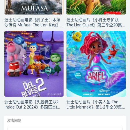
迪士尼动画电影《狮子王：木法
迪士尼动画片《小狮王守护队
沙传奇 Mufasa: The Lion King》
The Lion Guard》第三季全20集
多国语言(含国语)+多国字幕(含中
多国语言(含国语)+多国字幕(含中
文) 官方纯净收藏版
文) 官方纯净收藏版
720P/MKV/6.61G 动画片下载
720P/MKV/15.9G 动画片小狮王
守护队下载
迪士尼动画电影《头脑特工队2
迪士尼动画片《小美人鱼 The
Inside Out 2 2024》多国语言(含
Little Mermaid》第1-2季全39集
国语)+多国字幕(含中文) 官方纯净
多国语言(含国语)+英文字幕 官方
收藏版 720P/MKV/4.75G 动画片
纯净收藏版 720P/MKV/37G 动画
发表回复
头脑特工队下载
片小美人鱼下载