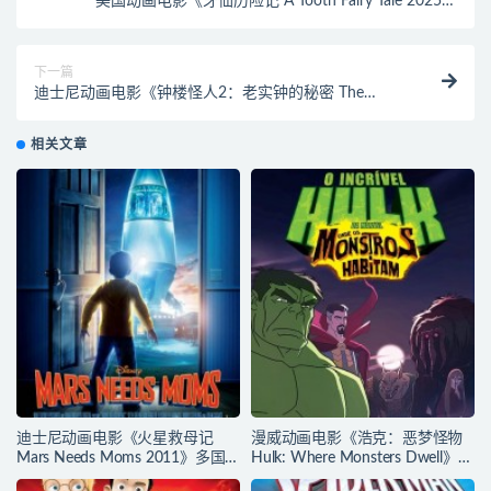
美国动画电影《牙仙历险记 A Tooth Fairy Tale 2025》
英文发音+英文字幕 官方纯净收藏版 1080P/MKV/3.5G
动画片牙仙历险记下载
下一篇
迪士尼动画电影《钟楼怪人2：老实钟的秘密 The
Hunchback of Notre Dame II 2002》多国语言(含国
语)+多国字幕(含中文) 官方纯净收藏版
相关文章
720P/MKV/2.56G 动画片钟楼怪人下载
迪士尼动画电影《火星救母记
漫威动画电影《浩克：恶梦怪物
Mars Needs Moms 2011》多国
Hulk: Where Monsters Dwell》多
语言(含国语)+多国字幕(含中文)
国语言(含国语)+多国字幕(含中文)