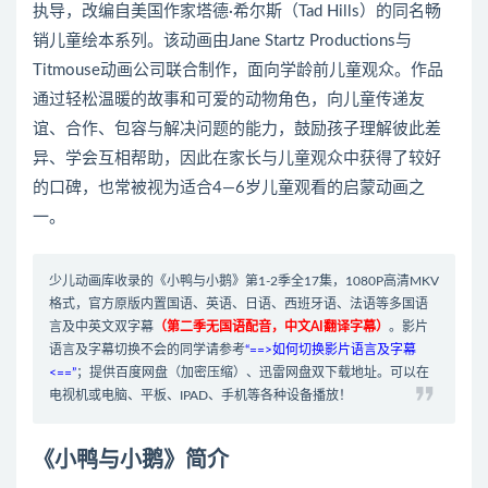
执导，改编自美国作家塔德·希尔斯（Tad Hills）的同名畅
销儿童绘本系列。该动画由Jane Startz Productions与
Titmouse动画公司联合制作，面向学龄前儿童观众。作品
通过轻松温暖的故事和可爱的动物角色，向儿童传递友
谊、合作、包容与解决问题的能力，鼓励孩子理解彼此差
异、学会互相帮助，因此在家长与儿童观众中获得了较好
的口碑，也常被视为适合4—6岁儿童观看的启蒙动画之
一。
少儿动画库收录的《小鸭与小鹅》第1-2季全17集，1080P高清MKV
格式，官方原版内置国语、英语、日语、西班牙语、法语等多国语
言及中英文双字幕
（第二季无国语配音，中文AI翻译字幕）
。影片
语言及字幕切换不会的同学请参考
“==>如何切换影片语言及字幕
<==”
；提供百度网盘（加密压缩）、迅雷网盘双下载地址。可以在
电视机或电脑、平板、IPAD、手机等各种设备播放！
《小鸭与小鹅》简介