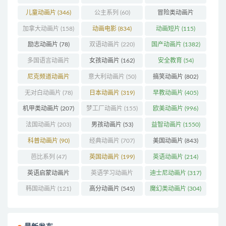
(74)
儿童动画片
(346)
公主系列
(60)
冒险类动画片
(1273)
加拿大动画片
(158)
动画电影
(834)
动画短片
(115)
励志动画片
(78)
双语动画片
(220)
国产动画片
(1382)
多国语言动画片
女孩动画片
(162)
安全教育
(54)
(179)
尼克频道动画片
意大利动画片
(50)
搞笑动画片
(802)
(83)
无对白动画片
(78)
日本动画片
(319)
早教动画片
(405)
机甲类动画片
(207)
梦工厂动画片
(155)
欧美动画片
(996)
法国动画片
(203)
男孩动画片
(53)
益智动画片
(1550)
科普动画片
(90)
经典动画片
(707)
美国动画片
(843)
芭比系列
(47)
英国动画片
(199)
英语动画片
(214)
英语启蒙动画片
英语学习动画片
迪士尼动画片
(317)
(162)
(85)
韩国动画片
(121)
高分动画片
(545)
魔幻类动画片
(304)