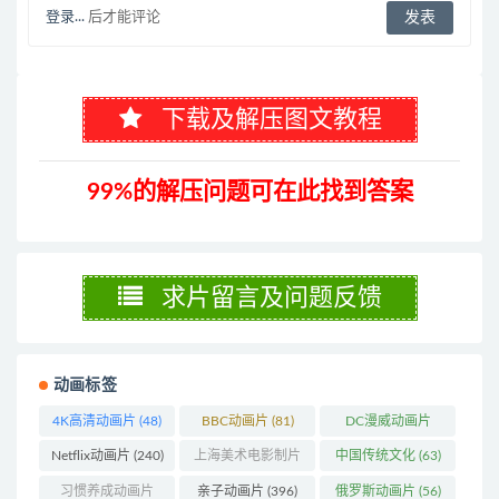
登录...
后才能评论
下载及解压图文教程
99%的解压问题可在此找到答案
求片留言及问题反馈
动画标签
4K高清动画片
(48)
BBC动画片
(81)
DC漫威动画片
(104)
Netflix动画片
(240)
上海美术电影制片
中国传统文化
(63)
厂
(126)
习惯养成动画片
亲子动画片
(396)
俄罗斯动画片
(56)