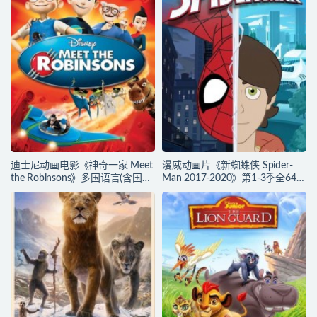
官方纯净收藏版
官方纯净收藏版
720P/MKV/3.89G 动画片下载
720P/MKV/2.15G 漫威动画片下
载
迪士尼动画电影《神奇一家 Meet
漫威动画片《新蜘蛛侠 Spider-
the Robinsons》多国语言(含国
Man 2017-2020》第1-3季全64集
语)+多国字幕(含中文) 官方纯净收
多国语言(含国语)+多国字幕(含中
藏版 720P/MKV/3.66G 动画片神
文) 官方纯净收藏版
奇一家下载
720P/MKV/27.9G 动画片蜘蛛侠
下载