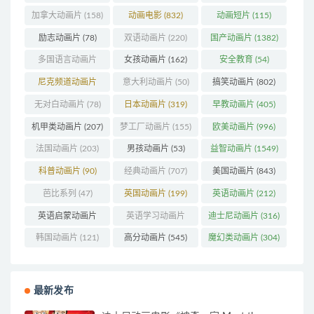
(1271)
加拿大动画片
(158)
动画电影
(832)
动画短片
(115)
励志动画片
(78)
双语动画片
(220)
国产动画片
(1382)
多国语言动画片
女孩动画片
(162)
安全教育
(54)
(179)
尼克频道动画片
意大利动画片
(50)
搞笑动画片
(802)
(83)
无对白动画片
(78)
日本动画片
(319)
早教动画片
(405)
机甲类动画片
(207)
梦工厂动画片
(155)
欧美动画片
(996)
法国动画片
(203)
男孩动画片
(53)
益智动画片
(1549)
科普动画片
(90)
经典动画片
(707)
美国动画片
(843)
芭比系列
(47)
英国动画片
(199)
英语动画片
(212)
英语启蒙动画片
英语学习动画片
迪士尼动画片
(316)
(160)
(85)
韩国动画片
(121)
高分动画片
(545)
魔幻类动画片
(304)
最新发布