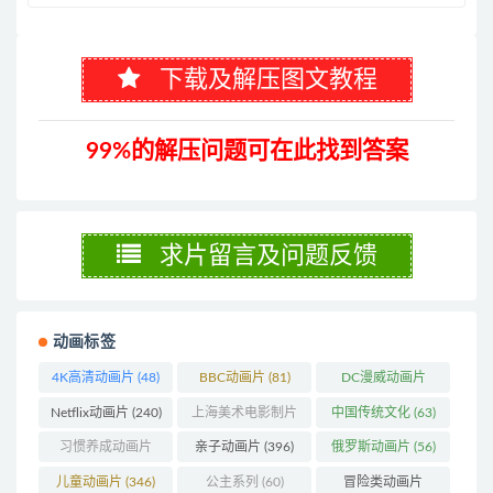
下载及解压图文教程
99%的解压问题可在此找到答案
求片留言及问题反馈
动画标签
4K高清动画片
(48)
BBC动画片
(81)
DC漫威动画片
(103)
Netflix动画片
(240)
上海美术电影制片
中国传统文化
(63)
厂
(126)
习惯养成动画片
亲子动画片
(396)
俄罗斯动画片
(56)
(74)
儿童动画片
(346)
公主系列
(60)
冒险类动画片