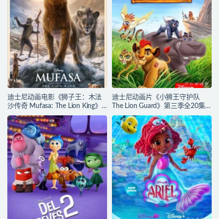
下载
迪士尼动画电影《狮子王：木法
迪士尼动画片《小狮王守护队
沙传奇 Mufasa: The Lion King》
The Lion Guard》第三季全20集
多国语言(含国语)+多国字幕(含中
多国语言(含国语)+多国字幕(含中
文) 官方纯净收藏版
文) 官方纯净收藏版
720P/MKV/6.61G 动画片下载
720P/MKV/15.9G 动画片小狮王
守护队下载