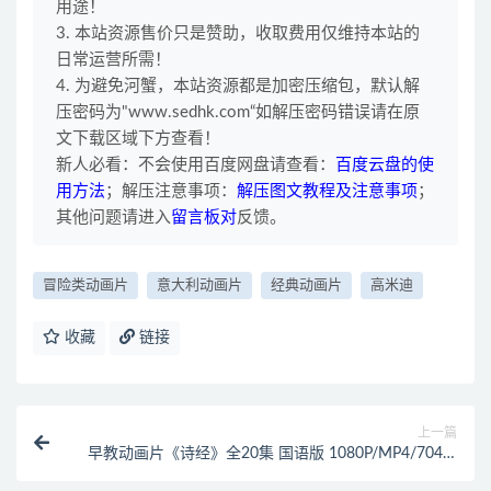
用途！
3. 本站资源售价只是赞助，收取费用仅维持本站的
日常运营所需！
4. 为避免河蟹，本站资源都是加密压缩包，默认解
压密码为"www.sedhk.com“如解压密码错误请在原
文下载区域下方查看！
新人必看：不会使用百度网盘请查看：
百度云盘的使
用方法
；解压注意事项：
解压图文教程及注意事项
；
其他问题请进入
留言板对
反馈。
冒险类动画片
意大利动画片
经典动画片
高米迪
收藏
链接
上一篇
早教动画片《诗经》全20集 国语版 1080P/MP4/704M
动画片诗经下载