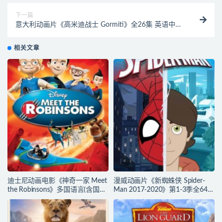
下一篇
意大利动画片《高米迪战士 Gormiti》全26集 英语中字
1080P/MP4/7.65G 动画片高米迪下载
相关文章
迪士尼动画电影《神奇一家 Meet
漫威动画片《新蜘蛛侠 Spider-
the Robinsons》多国语言(含国
Man 2017-2020》第1-3季全64集
语)+多国字幕(含中文) 官方纯净收
多国语言(含国语)+多国字幕(含中
藏版 720P/MKV/3.66G 动画片神
文) 官方纯净收藏版
奇一家下载
720P/MKV/27.9G 动画片蜘蛛侠