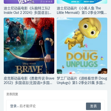
迪士尼动画电影《头脑特工队2
迪士尼动画片《小美人鱼 The
Inside Out 2 2024》多国语言(含
Little Mermaid》第1-2季全39集
国语)+多国字幕(含中文) 官方纯净
多国语言(含国语)+英文字幕 官方
收藏版 720P/MKV/4.75G 动画片
纯净收藏版 720P/MKV/37G 动画
头脑特工队下载
片小美人鱼下载
皮克斯动画电影《勇敢传说 Brave
梦工厂动画片《道格看世界 Doug
2012》多国语言(无国语)+多国字
Unplugs》第1-2季全25集 多国语
幕(含中文) 官方纯净收藏版
言(含国语)+中英文字幕(AI字幕)
720P/MKV/2.43G 动画片勇敢传
官方纯净收藏版
发表回复
说下载
720P/MKV/38.2G 动画片道格看
世界下载
登录...
后才能评论