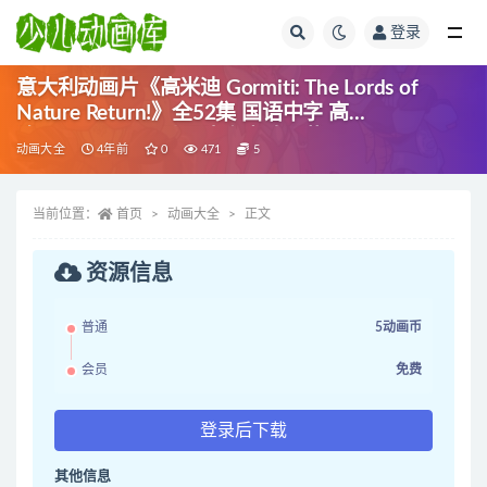
登录
全部
意大利动画片《高米迪 Gormiti: The Lords of
Nature Return!》全52集 国语中字 高
清/MP4/4.34G 动画片高米迪下载
动画大全
4年前
0
471
5
当前位置：
首页
动画大全
正文
资源信息
普通
5动画币
会员
免费
登录后下载
其他信息