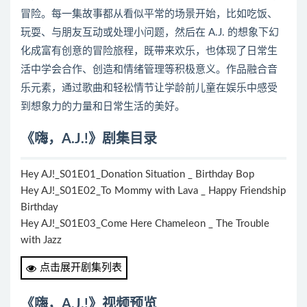
冒险。每一集故事都从看似平常的场景开始，比如吃饭、
玩耍、与朋友互动或处理小问题，然后在 A.J. 的想象下幻
化成富有创意的冒险旅程，既带来欢乐，也体现了日常生
活中学会合作、创造和情绪管理等积极意义。作品融合音
乐元素，通过歌曲和轻松情节让学龄前儿童在娱乐中感受
到想象力的力量和日常生活的美好。
《嗨，A.J.!》剧集目录
Hey AJ!_S01E01_Donation Situation _ Birthday Bop
Hey AJ!_S01E02_To Mommy with Lava _ Happy Friendship
Birthday
Hey AJ!_S01E03_Come Here Chameleon _ The Trouble
with Jazz
Hey AJ!_S01E04_The Long Long Ride _ Buggin
点击展开剧集列表
Hey AJ!_S01E05_Nothing but the Tooth _ Independence
Day
《嗨，A.J.!》视频预览
Hey AJ!_S01E06_By the Numbas _ Knot Today