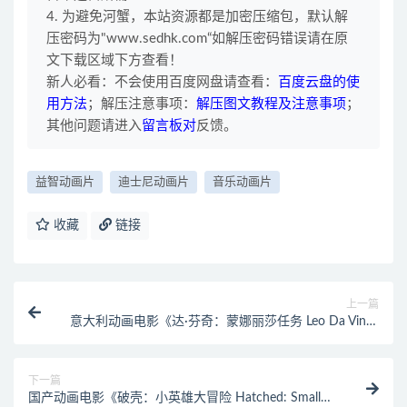
4. 为避免河蟹，本站资源都是加密压缩包，默认解
压密码为"www.sedhk.com“如解压密码错误请在原
文下载区域下方查看！
新人必看：不会使用百度网盘请查看：
百度云盘的使
用方法
；解压注意事项：
解压图文教程及注意事项
；
其他问题请进入
留言板对
反馈。
益智动画片
迪士尼动画片
音乐动画片
收藏
链接
上一篇
意大利动画电影《达·芬奇：蒙娜丽莎任务 Leo Da Vinci:
Mission Mona Lisa》英文发音+英文字幕 官方纯净收藏
版 1080P/MKV/2.56G 动画片达芬奇大冒险下载
下一篇
国产动画电影《破壳：小英雄大冒险 Hatched: Small