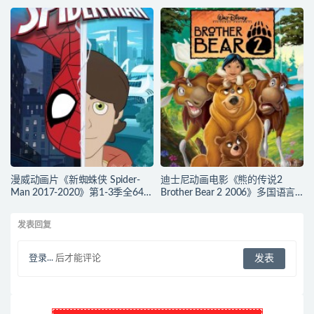
幕(含中文) 官方纯净收藏版
言(含国语)+中英文字幕(AI字幕)
720P/MKV/2.43G 动画片勇敢传
官方纯净收藏版
说下载
720P/MKV/38.2G 动画片道格看
世界下载
漫威动画片《新蜘蛛侠 Spider-
迪士尼动画电影《熊的传说2
Man 2017-2020》第1-3季全64集
Brother Bear 2 2006》多国语言
多国语言(含国语)+多国字幕(含中
(含国语)+多国字幕(含中文) 官收
文) 官方纯净收藏版
方纯净藏版 720P/MKV/3.28G 动
发表回复
720P/MKV/27.9G 动画片蜘蛛侠
画片熊的传说下载
下载
登录...
后才能评论