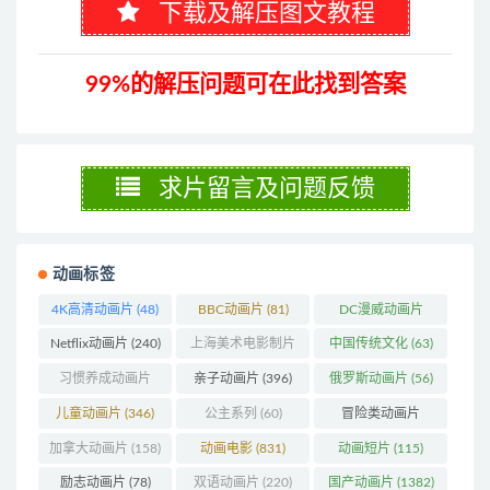
下载及解压图文教程
99%的解压问题可在此找到答案
求片留言及问题反馈
动画标签
4K高清动画片
(48)
BBC动画片
(81)
DC漫威动画片
(103)
Netflix动画片
(240)
上海美术电影制片
中国传统文化
(63)
厂
(126)
习惯养成动画片
亲子动画片
(396)
俄罗斯动画片
(56)
(74)
儿童动画片
(346)
公主系列
(60)
冒险类动画片
(1270)
加拿大动画片
(158)
动画电影
(831)
动画短片
(115)
励志动画片
(78)
双语动画片
(220)
国产动画片
(1382)