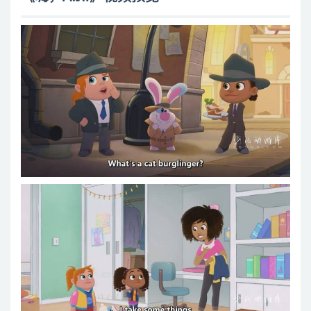
Hey AJ!_S01E07_Building Blockers _ Bein Neon Cleon
Hey AJ!_S01E08_Keep on Truckin _ Don't Mess with AJ
Hey AJ!_S01E09_Attic Adventures _ Drone Alone
Hey AJ!_S01E10_Parent of the Month _ Can You Dig It
Hey AJ!_S01E11_Cloud Jumpers _ The Present
Hey AJ!_S01E12_AJ's Big Mess _ Rockg It
Hey AJ!_S01E13_Rain Rain You Can Stay _ Care and Care
Alike