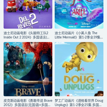
迪士尼动画电影《头脑特工队2
迪士尼动画片《小美人鱼 The
Inside Out 2 2024》多国语言(含
Little Mermaid》第1-2季全39集
国语)+多国字幕(含中文) 官方纯净
多国语言(含国语)+英文字幕 官方
收藏版 720P/MKV/4.75G 动画片
纯净收藏版 720P/MKV/37G 动画
头脑特工队下载
片小美人鱼下载
皮克斯动画电影《勇敢传说 Brave
梦工厂动画片《道格看世界 Doug
2012》多国语言(无国语)+多国字
Unplugs》第1-2季全25集 多国语