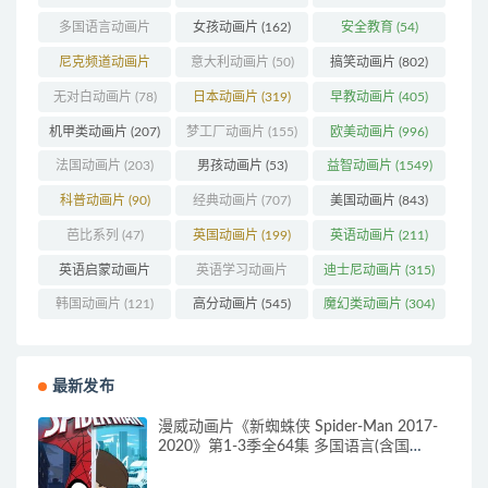
多国语言动画片
女孩动画片
(162)
安全教育
(54)
(179)
尼克频道动画片
意大利动画片
(50)
搞笑动画片
(802)
(83)
无对白动画片
(78)
日本动画片
(319)
早教动画片
(405)
机甲类动画片
(207)
梦工厂动画片
(155)
欧美动画片
(996)
法国动画片
(203)
男孩动画片
(53)
益智动画片
(1549)
科普动画片
(90)
经典动画片
(707)
美国动画片
(843)
芭比系列
(47)
英国动画片
(199)
英语动画片
(211)
英语启蒙动画片
英语学习动画片
迪士尼动画片
(315)
(160)
(85)
韩国动画片
(121)
高分动画片
(545)
魔幻类动画片
(304)
最新发布
漫威动画片《新蜘蛛侠 Spider-Man 2017-
2020》第1-3季全64集 多国语言(含国
语)+多国字幕(含中文) 官方纯净收藏版
720P/MKV/27.9G 动画片蜘蛛侠下载