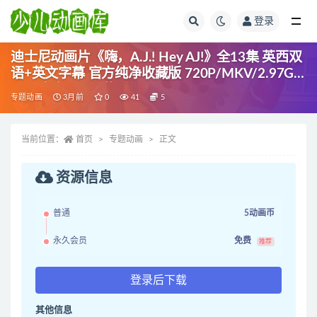
登录
全部
迪士尼动画片《嗨，A.J.! Hey AJ!》全13集 英西双
语+英文字幕 官方纯净收藏版 720P/MKV/2.97G
动画片嗨A.J.!下载
专题动画
3月前
0
41
5
当前位置：
首页
专题动画
正文
资源信息
普通
5动画币
永久会员
免费
推荐
登录后下载
其他信息