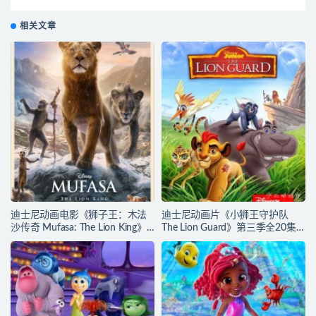
Hero. Big Adventure! 2013》英文发音+英文字幕 官方
纯净收藏版 1080P/MKV/1.35G 动画片小英雄大冒险下
相关文章
载
迪士尼动画电影《狮子王：木法
迪士尼动画片《小狮王守护队
沙传奇 Mufasa: The Lion King》
The Lion Guard》第三季全20集
多国语言(含国语)+多国字幕(含中
多国语言(含国语)+多国字幕(含中
文) 官方纯净收藏版
文) 官方纯净收藏版
720P/MKV/6.61G 动画片下载
720P/MKV/15.9G 动画片小狮王
守护队下载