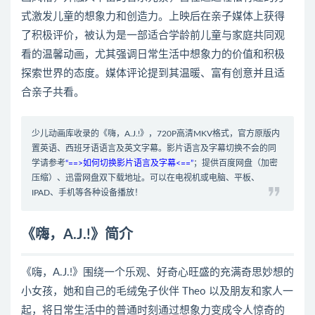
式激发儿童的想象力和创造力。上映后在亲子媒体上获得
了积极评价，被认为是一部适合学龄前儿童与家庭共同观
看的温馨动画，尤其强调日常生活中想象力的价值和积极
探索世界的态度。媒体评论提到其温暖、富有创意并且适
合亲子共看。
少儿动画库收录的《嗨，A.J.!》，720P高清MKV格式，官方原版内
置英语、西班牙语语言及英文字幕。影片语言及字幕切换不会的同
学请参考
“==>如何切换影片语言及字幕<==”
；提供百度网盘（加密
压缩）、迅雷网盘双下载地址。可以在电视机或电脑、平板、
IPAD、手机等各种设备播放！
《嗨，A.J.!》简介
《嗨，A.J.!》围绕一个乐观、好奇心旺盛的充满奇思妙想的
小女孩，她和自己的毛绒兔子伙伴 Theo 以及朋友和家人一
起，将日常生活中的普通时刻通过想象力变成令人惊奇的