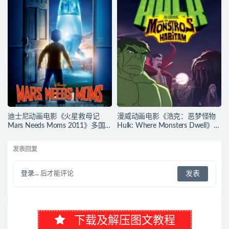
官方纯净收藏版
画片小松鼠的欢乐生活下载
720P/MKV/3.69G 动画片冰川时
代下载
迪士尼动画电影《火星救母记
漫威动画电影《浩克：恶梦怪物
Mars Needs Moms 2011》多国
Hulk: Where Monsters Dwell》多
语言(含国语)+多国字幕(含中文)
国语言(含国语)+多国字幕(含中文)
官方纯净收藏版
官方纯净收藏版
发表回复
720P/MKV/3.89G 动画片下载
720P/MKV/2.15G 漫威动画片下
载
登录...
后才能评论
下载及解压图文教程