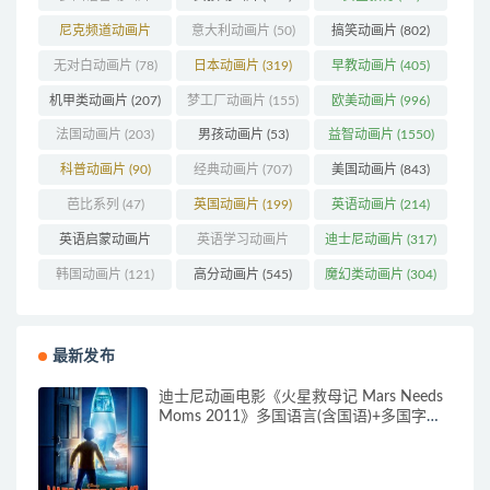
(179)
尼克频道动画片
意大利动画片
(50)
搞笑动画片
(802)
(83)
无对白动画片
(78)
日本动画片
(319)
早教动画片
(405)
机甲类动画片
(207)
梦工厂动画片
(155)
欧美动画片
(996)
法国动画片
(203)
男孩动画片
(53)
益智动画片
(1550)
科普动画片
(90)
经典动画片
(707)
美国动画片
(843)
芭比系列
(47)
英国动画片
(199)
英语动画片
(214)
英语启蒙动画片
英语学习动画片
迪士尼动画片
(317)
(162)
(85)
韩国动画片
(121)
高分动画片
(545)
魔幻类动画片
(304)
最新发布
迪士尼动画电影《火星救母记 Mars Needs
Moms 2011》多国语言(含国语)+多国字幕
(含中文) 官方纯净收藏版 720P/MKV/3.89G
动画片下载