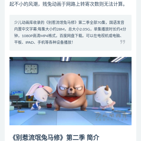
起不小的风潮，贱兔动画于网路上转寄次数则无法计算。
少儿动画库收录的《别惹流氓兔马修》第二季全部70集，国语发音
内置中文字幕;每集大小约28M，总大小2.05G，单集播放时长约4分
钟，1080P高清MP4格式，百度网盘下载。可以在电视机或电脑、
平板、IPAD、手机等各种设备播放！
《别惹流氓兔马修》第二季 简介