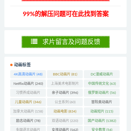
99%的解压问题可在此找到答案
求片留言及问题反馈
动画标签
4K高清动画片
(48)
BBC动画片
(81)
DC漫威动画片
(104)
Netflix动画片
(240)
上海美术电影制片
中国传统文化
(63)
厂
(126)
习惯养成动画片
亲子动画片
(396)
俄罗斯动画片
(56)
(74)
儿童动画片
(346)
公主系列
(60)
冒险类动画片
(1273)
加拿大动画片
(158)
动画电影
(834)
动画短片
(115)
励志动画片
(78)
双语动画片
(220)
国产动画片
(1382)
多国语言动画片
女孩动画片
(162)
安全教育
(54)