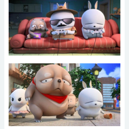
第28集 我想静静
第29集 害怕的东西多大岁数都害怕
第30集 这种垃圾是扫不完的
第31集 这届老年人，真酷
第32集 借钱还钱
第33集 暴富计划
第34集 光看外表真没啥用
第35集 谁说健身都花钱？
第36集 套路！全是套路！
第37集 没病走两步
第38集 形式化是没用的
第39集 搓个澡如何？
第40集 众乐乐不如独乐乐
第41集 真免费还是？
第42集 仪式感还是很重要的
第43集 hero!正义的伙伴
第44集 唉，贫穷使我理智
第45集 天上一般只掉陷阱
第46集 公司团建