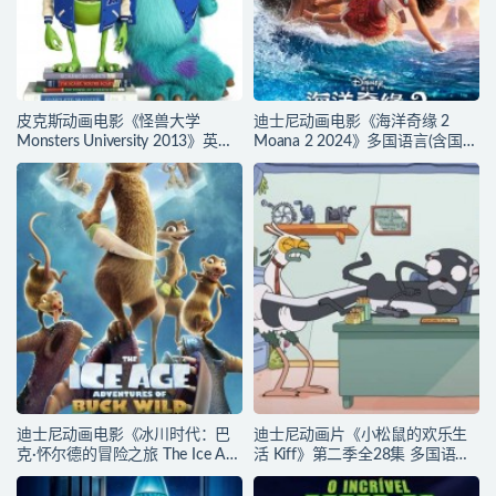
皮克斯动画电影《怪兽大学
迪士尼动画电影《海洋奇缘 2
Monsters University 2013》英西
Moana 2 2024》多国语言(含国
双语+中英西三语字幕 官方纯净
语)+多国字幕(含中文) 官方纯净收
收藏版 720P/MKV/2.5G 动画片
藏版 720P/MKV/3.47G 动画片海
怪兽大学下载
洋奇缘下载
迪士尼动画电影《冰川时代：巴
迪士尼动画片《小松鼠的欢乐生
克·怀尔德的冒险之旅 The Ice Age
活 Kiff》第二季全28集 多国语言
Adventures of Buck Wild》多国
(无国语)+多国字幕(含中文) 官方
语言(含国语)+多国字幕(含中文)
纯净收藏版 720P/MKV/17.2G 动