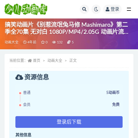
登录
全部
搞笑动画片《别惹流氓兔马修 Mashimaro》第二
季全70集 无对白 1080P/MP4/2.05G 动画片流氓
兔马修下载
动画大全
4年前
0
132
5
当前位置：
首页
动画大全
正文
资源信息
普通
5动画币
会员
免费
登录后下载
其他信息