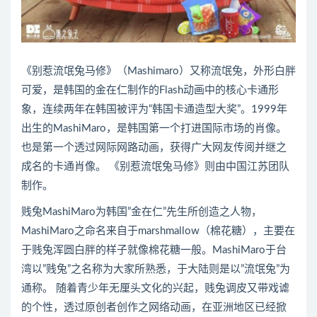
《别惹流氓兔马修》（Mashimaro）又称流氓兔，外形白胖
可爱，是韩国的金在仁制作的Flash动画中的核心卡通形
象，连续两年在韩国被评为“韩国卡通造型大奖”。1999年
出生的MashiMaro，是韩国第一个打进国际市场的肖像。
也是第一个透过网际网路动画，获得广大网友传阅并继之
成名的卡通肖像。 《别惹流氓兔马修》则由中国江苏团队
制作。
贱兔MashiMaro为韩国”金在仁”先生所创造之人物，
MashiMaro之命名来自于marshmallow（棉花糖），主要在
于贱兔浑圆白胖的样子就像棉花糖一般。MashiMaro于台
湾以”贱兔”之名称为大家所熟悉，于大陆则是以”流氓兔”为
通称。 随着青少年无厘头文化的兴起，贱兔调皮又带戏谑
的个性，透过原创者创作之网络动画，在亚洲地区已经掀