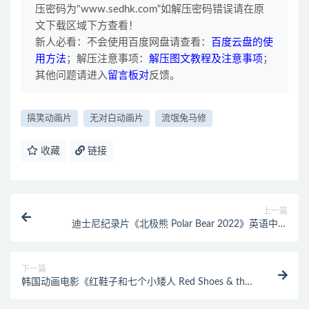
压密码为"www.sedhk.com“如解压密码错误请在原
第66集 任何事情过了头就糟糕了
文下载区域下方查看！
第67集 果然女孩子都是最可爱的
新人必看：不会使用百度网盘请查看：
百度云盘的使
第68集 锦鲤也是挑人的
用方法
；解压注意事项：
解压图文教程及注意事项
；
第69集 上班要认真工作
其他问题请进入
留言板对
反馈。
第70集 相互理解很重要
搞笑动画片
无对白动画片
流氓兔马修
收藏
链接
上一篇
迪士尼纪录片《北极熊 Polar Bear 2022》英语中字
1080P/MP4/2.79G 北极熊母子的故事
下一篇
韩国动画电影《红鞋子和七个小矮人 Red Shoes & the
7 Dwarfs》国粤英三语中英双字 1080P/MKV/1.75G 红
鞋公主与七矮人