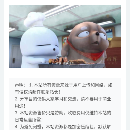
第47集 画蛇添足的最高境界
第48集 办卡还是适可而止吧
第49集 司机较劲是很危险的
第50集 洗脸和洗脚毛巾必须分开
第51集 吃甜吃咸？好吃就得了
第52集 中午吃什么是个大学问
第53集 员工们，不许偷懒
第54集 我也想做有男友力的硬汉啊
第55集 别当真，听听就好
第56集 是什么在让我努力工作
第57集 怎么总有人朝着没用的方向努力
第58集 剧透真的很烦啊
声明： 1. 本站所有资源来源于用户上传和网络，如
第59集 家务活还是勤快点比较好
有侵权请邮件联系站长！
第60集 刻意的设计也可能歪打正着
2. 分享目的仅供大家学习和交流，请不要用于商业
第61集 无法忘怀的是青春啊
用途！
第62集 深不可测的往往是不爱说话的人
3. 本站资源售价只是赞助，收取费用仅维持本站的
第63集 电影大作战
日常运营所需！
第64集 职业女性也有难以招架的时候
4. 为避免河蟹，本站资源都是加密压缩包，默认解
第65集 老板也不是那么好当的