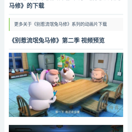
马修》的下载
第10集 这年头了还有人抢c位？
第11集 也有嘴巴说不清的事情
第12集 爱情都是从自恋开始的
更多关于《别惹流氓兔马修》系列的动画片下载
第13集 女人的战争
第14集 谁还不会长个痘
《别惹流氓兔马修》第二季 视频预览
第15集 噪音无法原谅！
第16集 有奇怪的东西混进来了！
第17集 炫技要适可而止
第18集 绝不输给小偷
第19集 要小心别发错群啊
第20集 生存还是生活？
第21集 别碰近视朋友的眼镜啊
第22集 喜欢的食物没有对错
第23集 艺术就是难以捉摸
第24集 心里想的总是难以说出口
第25集 抢红包也有规矩的
第26集 秃了真的能变强就好了
第27集 你为何如此优秀？