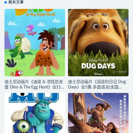
相关文章
迪士尼动画片《迪诺 & 寻找恐龙
迪士尼动画片《逗逗的日记 Dug
蛋 Dino & The Egg Hunt》全11集
Days》全5集 多国语言(含国
无对白 官方纯净收藏版
语)+多国字幕(含中文) 官方纯净收
1080P/MKV/4.3G 动画片迪诺寻
藏版 720P/MKV/1.92G 动画片逗
找恐龙蛋下载
逗的日子下载