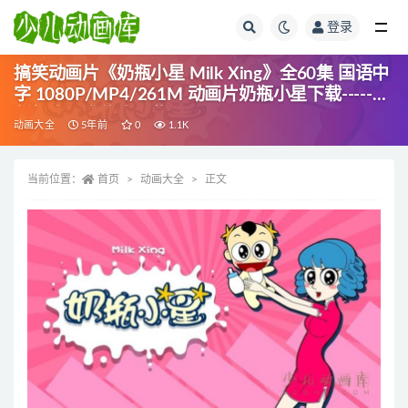
登录
全部
搞笑动画片《奶瓶小星 Milk Xing》全60集 国语中
字 1080P/MP4/261M 动画片奶瓶小星下载-----应
版权方要求停止下载
动画大全
5年前
0
1.1K
当前位置：
首页
动画大全
正文