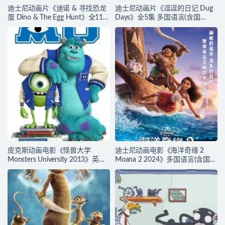
迪士尼动画片《迪诺 & 寻找恐龙
迪士尼动画片《逗逗的日记 Dug
蛋 Dino & The Egg Hunt》全11集
Days》全5集 多国语言(含国
无对白 官方纯净收藏版
语)+多国字幕(含中文) 官方纯净收
1080P/MKV/4.3G 动画片迪诺寻
藏版 720P/MKV/1.92G 动画片逗
找恐龙蛋下载
逗的日子下载
皮克斯动画电影《怪兽大学
迪士尼动画电影《海洋奇缘 2
Monsters University 2013》英西
Moana 2 2024》多国语言(含国
双语+中英西三语字幕 官方纯净
语)+多国字幕(含中文) 官方纯净收
收藏版 720P/MKV/2.5G 动画片
藏版 720P/MKV/3.47G 动画片海
怪兽大学下载
洋奇缘下载