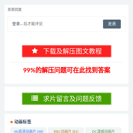
语)+多国字幕(含中文) 官方纯净收
多国语言(含国语)+多国字幕(含中
藏版 720P/MKV/3.66G 动画片神
文) 官方纯净收藏版
发表回复
奇一家下载
720P/MKV/27.9G 动画片蜘蛛侠
下载
登录...
后才能评论
下载及解压图文教程
99%的解压问题可在此找到答案
求片留言及问题反馈
动画标签
4K高清动画片
(48)
BBC动画片
(81)
DC漫威动画片