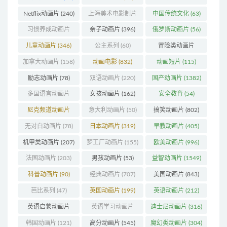
(103)
Netflix动画片
(240)
上海美术电影制片
中国传统文化
(63)
厂
(126)
习惯养成动画片
亲子动画片
(396)
俄罗斯动画片
(56)
(74)
儿童动画片
(346)
公主系列
(60)
冒险类动画片
(1271)
加拿大动画片
(158)
动画电影
(832)
动画短片
(115)
励志动画片
(78)
双语动画片
(220)
国产动画片
(1382)
多国语言动画片
女孩动画片
(162)
安全教育
(54)
(179)
尼克频道动画片
意大利动画片
(50)
搞笑动画片
(802)
(83)
无对白动画片
(78)
日本动画片
(319)
早教动画片
(405)
机甲类动画片
(207)
梦工厂动画片
(155)
欧美动画片
(996)
法国动画片
(203)
男孩动画片
(53)
益智动画片
(1549)
科普动画片
(90)
经典动画片
(707)
美国动画片
(843)
芭比系列
(47)
英国动画片
(199)
英语动画片
(212)
英语启蒙动画片
英语学习动画片
迪士尼动画片
(316)
(160)
(85)
韩国动画片
(121)
高分动画片
(545)
魔幻类动画片
(304)