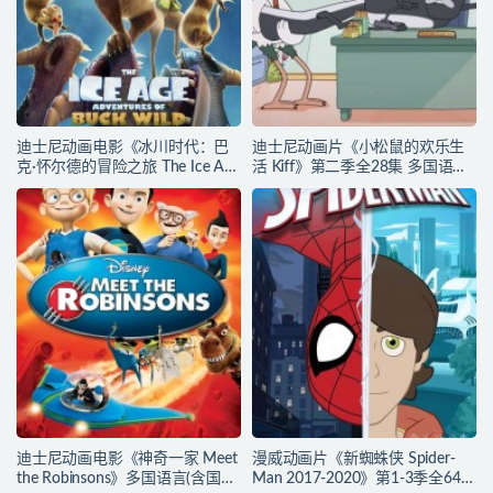
迪士尼动画电影《冰川时代：巴
迪士尼动画片《小松鼠的欢乐生
克·怀尔德的冒险之旅 The Ice Age
活 Kiff》第二季全28集 多国语言
Adventures of Buck Wild》多国
(无国语)+多国字幕(含中文) 官方
语言(含国语)+多国字幕(含中文)
纯净收藏版 720P/MKV/17.2G 动
官方纯净收藏版
画片小松鼠的欢乐生活下载
720P/MKV/3.69G 动画片冰川时
代下载
迪士尼动画电影《神奇一家 Meet
漫威动画片《新蜘蛛侠 Spider-
the Robinsons》多国语言(含国
Man 2017-2020》第1-3季全64集