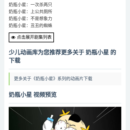
奶瓶小星：一次杀两只
奶瓶小星：上公共厕所
奶瓶小星：不是想象力
奶瓶小星：丑丑的蜘蛛
奶瓶小星：两怪的对决
点击展开剧集列表
奶瓶小星：买头奶牛
奶瓶小星：公平算术题
少儿动画库为您推荐更多关于 奶瓶小星 的
奶瓶小星：原来是学霸
下载
奶瓶小星：吃货的套路
奶瓶小星：吓人的玩具
奶瓶小星：大小衣服
更多关于《奶瓶小星》系列的动画片下载
奶瓶小星：大手和小手
奶瓶小星：天气转冷了
奶瓶小星 视频预览
奶瓶小星：奇葩吃面条
奶瓶小星：女人的秘密
奶瓶小星：妈咪偷工减料
奶瓶小星：妈咪升级了
奶瓶小星：妈咪扮恐龙却遭小星吐槽