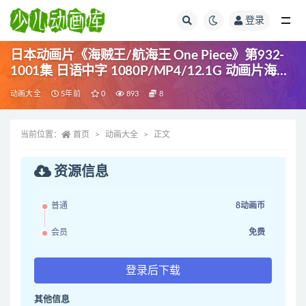
登录
全部
日本动画片《海贼王/航海王 One Piece》第932-
1001集 日语中字 1080P/MP4/12.1G 动画片海贼
王下载全网最全最清晰
动画大全
5年前
0
893
8
当前位置：
首页
动画大全
正文
资源信息
普通
8动画币
会员
免费
登录后下载
其他信息