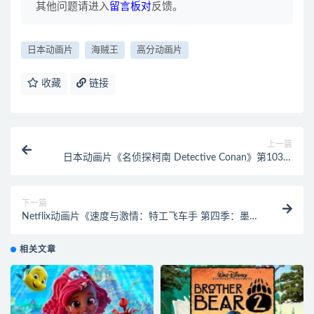
其他问题请进入
留言板对
反馈。
日本动画片
海贼王
高分动画片
收藏
链接
上一篇
日本动画片《名侦探柯南 Detective Conan》第1032-
1085集 国语版 4K高清/MP4/20.5G 动画片柯南全集下
载
下一篇
Netflix动画片《速度与激情：特工飞车手 第四季：墨西
哥 Fast & Furious: Spy Racers》全8集 国英粤日马来五
语五字 1080P/MP4/6.38G 动画片特工飞车手下载
相关文章