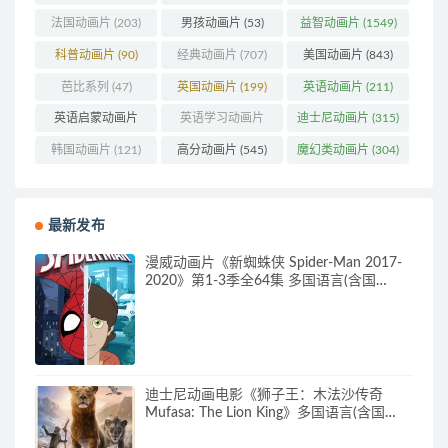
法国动画片
(203)
男孩动画片
(53)
益智动画片
(1549)
科普动画片
(90)
经典动画片
(707)
美国动画片
(843)
芭比系列
(47)
英国动画片
(199)
英语动画片
(211)
英语启蒙动画片
英语学习动画片
迪士尼动画片
(315)
(160)
(85)
韩国动画片
(121)
高分动画片
(545)
魔幻类动画片
(304)
最新发布
漫威动画片《新蜘蛛侠 Spider-Man 2017-
2020》第1-3季全64集 多国语言(含国
语)+多国字幕(含中文) 官方纯净收藏版
720P/MKV/27.9G 动画片蜘蛛侠下载
迪士尼动画电影《狮子王：木法沙传奇
Mufasa: The Lion King》多国语言(含国
语)+多国字幕(含中文) 官方纯净收藏版