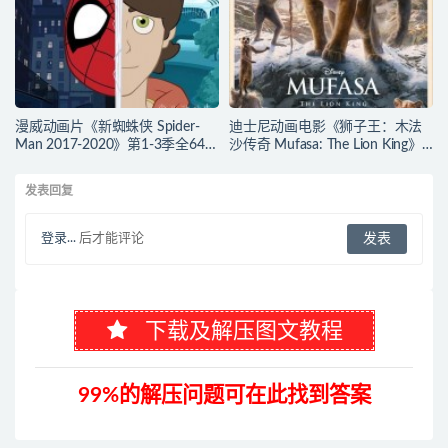
漫威动画片《新蜘蛛侠 Spider-
迪士尼动画电影《狮子王：木法
Man 2017-2020》第1-3季全64集
沙传奇 Mufasa: The Lion King》
多国语言(含国语)+多国字幕(含中
多国语言(含国语)+多国字幕(含中
文) 官方纯净收藏版
文) 官方纯净收藏版
发表回复
720P/MKV/27.9G 动画片蜘蛛侠
720P/MKV/6.61G 动画片下载
下载
登录...
后才能评论
下载及解压图文教程
99%的解压问题可在此找到答案