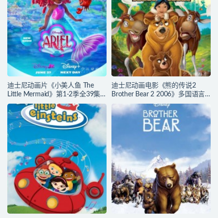
迪士尼动画片《小美人鱼 The
迪士尼动画电影《熊的传说2
Little Mermaid》第1-2季全39集
Brother Bear 2 2006》多国语言
多国语言(含国语)+英文字幕 官方
(含国语)+多国字幕(含中文) 官收
纯净收藏版 720P/MKV/37G 动画
方纯净藏版 720P/MKV/3.28G 动
片小美人鱼下载
画片熊的传说下载