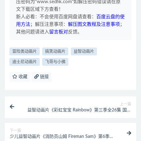
压密码为"www.sedhk.com“如解压密码错误请在原
文下载区域下方查看！
新人必看：不会使用百度网盘请查看：
百度云盘的使
用方法
；解压注意事项：
解压图文教程及注意事项
；
其他问题请进入
留言板对
反馈。
冒险类动画片
搞笑动画片
益智动画片
迪士尼动画片
飞哥与小佛
收藏
链接
上一篇
益智动画片《彩虹宝宝 Rainbow》第三季全26集 国语
版26集+英语版26集 1080P/MP4/9.17G 动画片彩虹宝
宝下载
下一篇
少儿益智动画片《消防员山姆 Fireman Sam》第6季全