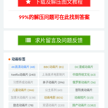
下载及解压图文教程
99%的解压问题可在此找到答案
求片留言及问题反馈
动画标签
4K高清动画片
(48)
BBC动画片
(81)
DC漫威动画片
(103)
Netflix动画片
(240)
上海美术电影制片
中国传统文化
(63)
厂
(126)
习惯养成动画片
亲子动画片
(396)
俄罗斯动画片
(56)
(74)
儿童动画片
(346)
公主系列
(60)
冒险类动画片
(1270)
加拿大动画片
(158)
动画电影
(831)
动画短片
(115)
励志动画片
(78)
双语动画片
(220)
国产动画片
(1382)