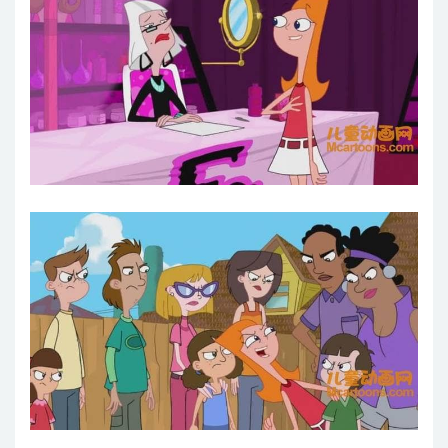
29 蜥蜴低语者
30 成功的秘诀
31 市长小姐
32 勇闯迷宫
33 物以怪聚
34 夏威夷的假期
35 人格分裂
36 制造演出
37 飞哥与小佛的假期特辑1
38 飞哥与小佛的假期特辑2
39 过山车音乐剧