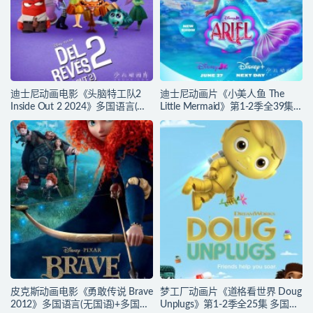
迪士尼动画电影《头脑特工队2
迪士尼动画片《小美人鱼 The
Inside Out 2 2024》多国语言(含
Little Mermaid》第1-2季全39集
国语)+多国字幕(含中文) 官方纯净
多国语言(含国语)+英文字幕 官方
收藏版 720P/MKV/4.75G 动画片
纯净收藏版 720P/MKV/37G 动画
头脑特工队下载
片小美人鱼下载
皮克斯动画电影《勇敢传说 Brave
梦工厂动画片《道格看世界 Doug
2012》多国语言(无国语)+多国字
Unplugs》第1-2季全25集 多国语