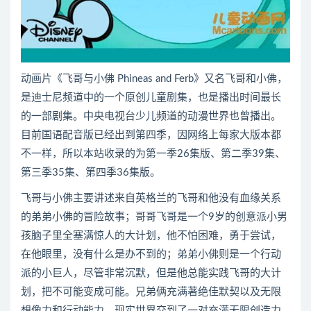
动画片《飞哥与小佛 Phineas and Ferb》又名飞哥和小佛，
是迪士尼频道中的一个原创儿童剧集，也是播出时间最长
的一部剧集。中央电视台少儿频道的动漫世界也曾播出。
目前国语配音版已经出到第四季，因网络上每家大版本都
不一样，所以本站收录的为第一季26集版、第二季39集、
第三季35集、第四季36集版。
飞哥与小佛主要讲述来自英格兰的飞哥和他没有血缘关系
的弟弟小佛的冒险故事；哥哥飞哥是一个9岁的创意派小男
孩脑子里全塞满惊人的大计划，他不怕困难，勇于尝试，
在他眼里，没有什么是办不到的；弟弟小佛则是一个行动
派的小巨人，尽管非常沉默，但是他总能实践飞哥的大计
划，把不可能变成可能。兄弟俩充满著绝佳默契以及无限
想像力和行动能力，现实世界交到了一对充满无限创造力