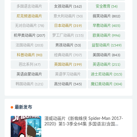
多国语言动画片
女孩动画片
(162)
安全教育
(54)
(179)
尼克频道动画片
意大利动画片
(50)
搞笑动画片
(802)
(83)
无对白动画片
(78)
日本动画片
(319)
早教动画片
(405)
机甲类动画片
(207)
梦工厂动画片
(155)
欧美动画片
(996)
法国动画片
(203)
男孩动画片
(53)
益智动画片
(1549)
科普动画片
(90)
经典动画片
(707)
美国动画片
(843)
芭比系列
(47)
英国动画片
(199)
英语动画片
(211)
英语启蒙动画片
英语学习动画片
迪士尼动画片
(315)
(160)
(85)
韩国动画片
(121)
高分动画片
(545)
魔幻类动画片
(304)
最新发布
漫威动画片《新蜘蛛侠 Spider-Man 2017-
2020》第1-3季全64集 多国语言(含国
语)+多国字幕(含中文) 官方纯净收藏版
720P/MKV/27.9G 动画片蜘蛛侠下载