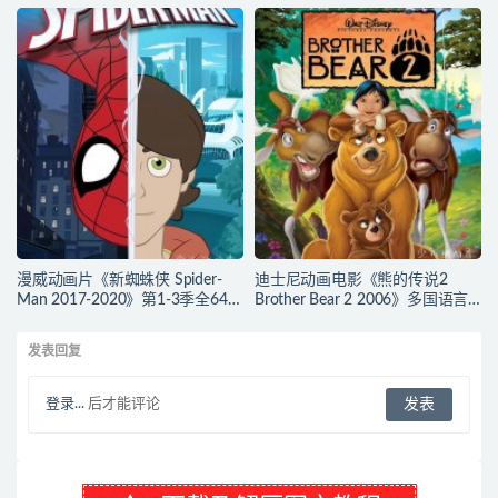
幕(含中文) 官方纯净收藏版
言(含国语)+中英文字幕(AI字幕)
720P/MKV/2.43G 动画片勇敢传
官方纯净收藏版
说下载
720P/MKV/38.2G 动画片道格看
世界下载
漫威动画片《新蜘蛛侠 Spider-
迪士尼动画电影《熊的传说2
Man 2017-2020》第1-3季全64集
Brother Bear 2 2006》多国语言
多国语言(含国语)+多国字幕(含中
(含国语)+多国字幕(含中文) 官收
文) 官方纯净收藏版
方纯净藏版 720P/MKV/3.28G 动
发表回复
720P/MKV/27.9G 动画片蜘蛛侠
画片熊的传说下载
下载
登录...
后才能评论