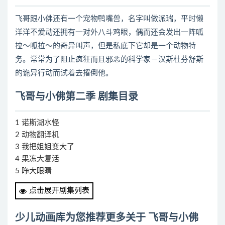
飞哥跟小佛还有一个宠物鸭嘴兽，名字叫做派瑞，平时懒
洋洋不爱动还拥有一对外八斗鸡眼，偶而还会发出一阵呱
拉～呱拉～的奇异叫声，但是私底下它却是一个动物特
务。常常为了阻止疯狂而且邪恶的科学家－汉斯杜芬舒斯
的诡异行动而试着去撂倒他。
飞哥与小佛第二季 剧集目录
1 诺斯湖水怪
2 动物翻译机
3 我把姐姐变大了
4 果冻大复活
5 睁大眼睛
6 泰瑞下蛋
点击展开剧集列表
7 米普的航行日记
8 城堡竞赛
少儿动画库为您推荐更多关于 飞哥与小佛
9 来个测验吧