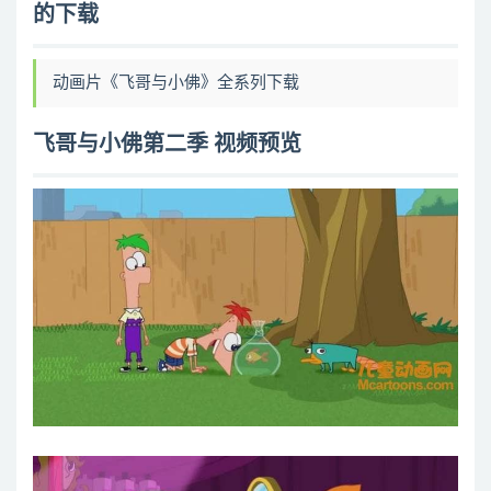
的下载
10 你在这里 泰瑞
11 飞哥与小佛十大最佳金曲
12 时光机2 拯救未来
动画片《飞哥与小佛》全系列下载
13 躲迷藏
14 巴头四
飞哥与小佛第二季 视频预览
15 别闹了 兔子
16 泡泡男孩
17 开心吧 凯蒂丝
18 恶霸密码
19 神秘机器
20 照片运输
21 中年机器人
22 圣诞特别节目
23 这是你的背景故事
24 刚刚通过
25 异性入侵
26 怪事巫师
27 大老鹰
28 飞哥小佛替身