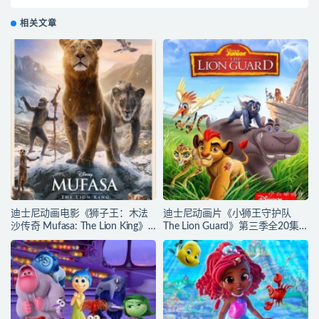
26集 高清/MP4/1.1G 动画片消防员山姆全集下载
相关文章
迪士尼动画电影《狮子王：木法
迪士尼动画片《小狮王守护队
沙传奇 Mufasa: The Lion King》
The Lion Guard》第三季全20集
多国语言(含国语)+多国字幕(含中
多国语言(含国语)+多国字幕(含中
文) 官方纯净收藏版
文) 官方纯净收藏版
720P/MKV/6.61G 动画片下载
720P/MKV/15.9G 动画片小狮王
守护队下载