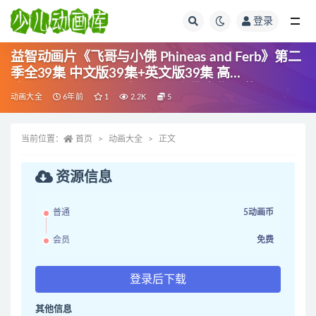
登录
全部
益智动画片《飞哥与小佛 Phineas and Ferb》第二
季全39集 中文版39集+英文版39集 高
清/MP4/7.3G 动画片飞哥与小佛全集下载
动画大全
6年前
1
2.2K
5
当前位置：
首页
动画大全
正文
资源信息
普通
5动画币
会员
免费
登录后下载
其他信息