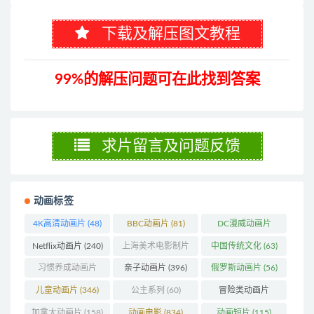
下载及解压图文教程
99%的解压问题可在此找到答案
求片留言及问题反馈
动画标签
4K高清动画片
(48)
BBC动画片
(81)
DC漫威动画片
(104)
Netflix动画片
(240)
上海美术电影制片
中国传统文化
(63)
厂
(126)
习惯养成动画片
亲子动画片
(396)
俄罗斯动画片
(56)
(74)
儿童动画片
(346)
公主系列
(60)
冒险类动画片
(1273)
加拿大动画片
(158)
动画电影
(834)
动画短片
(115)