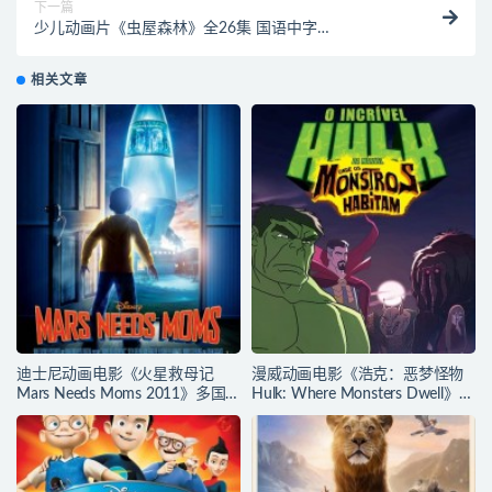
下一篇
少儿动画片《虫屋森林》全26集 国语中字
1080P/MP4/2.28G 动画片虫屋森林下载
相关文章
迪士尼动画电影《火星救母记
漫威动画电影《浩克：恶梦怪物
Mars Needs Moms 2011》多国
Hulk: Where Monsters Dwell》多
语言(含国语)+多国字幕(含中文)
国语言(含国语)+多国字幕(含中文)
官方纯净收藏版
官方纯净收藏版
720P/MKV/3.89G 动画片下载
720P/MKV/2.15G 漫威动画片下
载