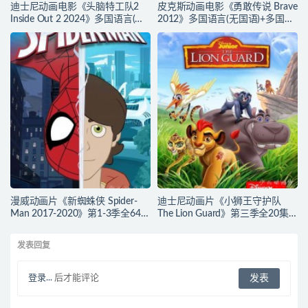
迪士尼动画电影《头脑特工队2
皮克斯动画电影《勇敢传说 Brave
Inside Out 2 2024》多国语言(含
2012》多国语言(无国语)+多国字
国语)+多国字幕(含中文) 官方纯净
幕(含中文) 官方纯净收藏版
收藏版 720P/MKV/4.75G 动画片
720P/MKV/2.43G 动画片勇敢传
头脑特工队下载
说下载
漫威动画片《新蜘蛛侠 Spider-
迪士尼动画片《小狮王守护队
Man 2017-2020》第1-3季全64集
The Lion Guard》第三季全20集
多国语言(含国语)+多国字幕(含中
多国语言(含国语)+多国字幕(含中
文) 官方纯净收藏版
文) 官方纯净收藏版
发表回复
720P/MKV/27.9G 动画片蜘蛛侠
720P/MKV/15.9G 动画片小狮王
下载
守护队下载
登录...
后才能评论