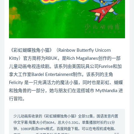
《彩虹蝴蝶独角小猫》（Rainbow Butterfly Unicorn
Kitty）官方简称为RBUK，是Rich Magallanes创作的一部
儿童动画电视连续剧。该系列由美国玩具公司Funrise和加
拿大工作室Bardel Entertainment制作。该系列的主角
Felicity 是一只充满活力的魔法小猫，同时也是彩虹、蝴蝶
和独角兽的一部分，她与朋友们在混搭城市 Mythlandia 进
行冒险。
少儿动画库收录的《彩虹蝴蝶独角小猫》全部52集，国语发音内置
中文字幕;每集大小约80M，总大小5.33G，单集播放时长约11分
钟，1080P高清MP4格式，百度网盘下载。可以在电视机或电脑、