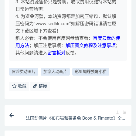
3. 本站资源售价只是赞助，收取费用仅维持本站的
日常运营所需！
4. 为避免河蟹，本站资源都是加密压缩包，默认解
压密码为"www.sedhk.com“如解压密码错误请在原
文下载区域下方查看！
新人必看：不会使用百度网盘请查看：
百度云盘的使
用方法
；解压注意事项：
解压图文教程及注意事项
；
其他问题请进入
留言板对
反馈。
冒险类动画片
加拿大动画片
彩虹蝴蝶独角小猫
收藏
链接
上一篇
法国动画片《布布猫和薯条兔 Boon & Pimento》全30
集 无对白 1080P/MP4/401M 动画片布布猫和薯条兔下
载