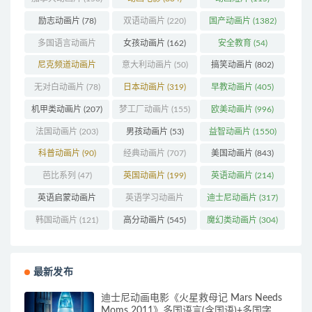
励志动画片
(78)
双语动画片
(220)
国产动画片
(1382)
多国语言动画片
女孩动画片
(162)
安全教育
(54)
(179)
尼克频道动画片
意大利动画片
(50)
搞笑动画片
(802)
(83)
无对白动画片
(78)
日本动画片
(319)
早教动画片
(405)
机甲类动画片
(207)
梦工厂动画片
(155)
欧美动画片
(996)
法国动画片
(203)
男孩动画片
(53)
益智动画片
(1550)
科普动画片
(90)
经典动画片
(707)
美国动画片
(843)
芭比系列
(47)
英国动画片
(199)
英语动画片
(214)
英语启蒙动画片
英语学习动画片
迪士尼动画片
(317)
(162)
(85)
韩国动画片
(121)
高分动画片
(545)
魔幻类动画片
(304)
最新发布
迪士尼动画电影《火星救母记 Mars Needs
Moms 2011》多国语言(含国语)+多国字幕