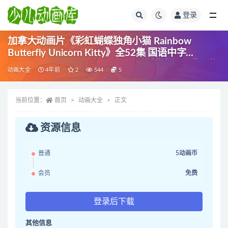
登录
全部
加拿大动画片《彩虹蝴蝶独角小猫 Rainbow
Butterfly Unicorn Kitty》全52集 国语中字
1080P/MP4/5.33G 动画片彩虹蝴蝶独角小猫下载
动画大全
4年前
2
544
5
当前位置：
首页
动画大全
正文
资源信息
普通
5动画币
会员
免费
登录后下载
其他信息