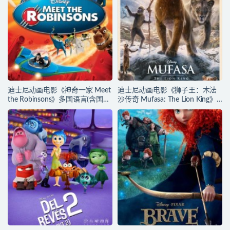
迪士尼动画电影《神奇一家 Meet
迪士尼动画电影《狮子王：木法
the Robinsons》多国语言(含国
沙传奇 Mufasa: The Lion King》
语)+多国字幕(含中文) 官方纯净收
多国语言(含国语)+多国字幕(含中
藏版 720P/MKV/3.66G 动画片神
文) 官方纯净收藏版
奇一家下载
720P/MKV/6.61G 动画片下载