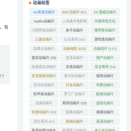
动画标签
4K高清动画片
BBC动画片
(81)
DC漫威动画片
(48)
(103)
Netflix动画片
上海美术电影制
中国传统文化
界，有
(240)
片厂
(126)
(63)
习惯养成动画片
亲子动画片
俄罗斯动画片
(74)
(396)
(56)
儿童动画片
公主系列
(60)
冒险类动画片
(346)
(1271)
加拿大动画片
动画电影
(832)
动画短片
(115)
(158)
励志动画片
(78)
双语动画片
国产动画片
(220)
(1382)
多国语言动画片
女孩动画片
安全教育
(54)
(179)
(162)
尼克频道动画片
意大利动画片
搞笑动画片
(83)
(50)
(802)
无对白动画片
日本动画片
早教动画片
(78)
(319)
(405)
机甲类动画片
梦工厂动画片
欧美动画片
(207)
(155)
(996)
法国动画片
男孩动画片
(53)
益智动画片
(203)
(1549)
科普动画片
(90)
经典动画片
美国动画片
(707)
(843)
芭比系列
(47)
英国动画片
英语动画片
(199)
(212)
英语启蒙动画片
英语学习动画片
迪士尼动画片