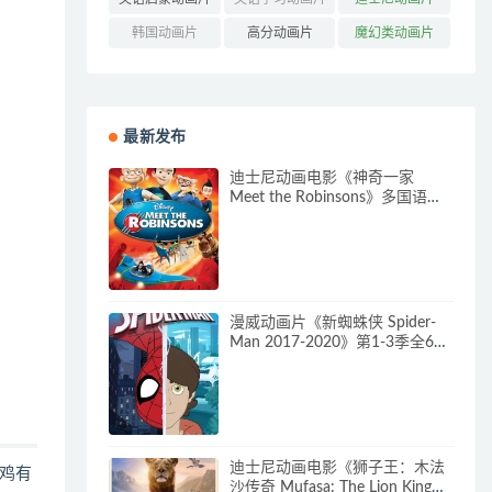
(160)
(85)
(316)
韩国动画片
高分动画片
魔幻类动画片
(121)
(545)
(304)
最新发布
迪士尼动画电影《神奇一家
Meet the Robinsons》多国语言
(含国语)+多国字幕(含中文) 官方
纯净收藏版 720P/MKV/3.66G 动
画片神奇一家下载
漫威动画片《新蜘蛛侠 Spider-
Man 2017-2020》第1-3季全64
集 多国语言(含国语)+多国字幕
(含中文) 官方纯净收藏版
720P/MKV/27.9G 动画片蜘蛛侠
下载
迪士尼动画电影《狮子王：木法
鸡有
沙传奇 Mufasa: The Lion King》