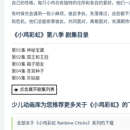
自己的性格，每只小鸡也有独特的住所和各自的爱好。他们一起玩耍
有时候也会遇到一些小麻烦，彼此争执、失落难过，这些都不
和危机，他们总能依靠彼此，共同面对，勇敢面对，充满期待
《小鸡彩虹》第八季 剧集目录
第01集 神秘宝藏
第02集 国王和王冠
第03集 箱子朋友
第04集 苍耳种子
第05集 灰姑娘
第06集 冬天别走
点击展开剧集列表
第07集 好运在身边
第08集 小鸡做客
少儿动画库为您推荐更多关于《小鸡彩虹》的
第09集 一起去旅行
第10集 小乌云快醒了
第11集 星星闹钟
全部关于《小鸡彩虹 Rainbow Chicks》系列的下载
第12集 转圈圈