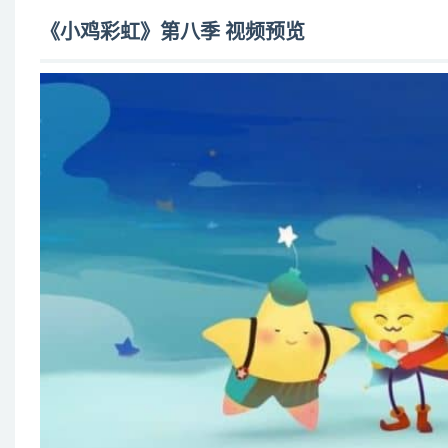
第13集 彩虹小偷
《小鸡彩虹》第八季 视频预览
第14集 给乌云剪头发
第15集 不开心面包
第16集 爱玩的北极星
第17集 皮皮护卫队
第18集 小红学艺
第19集 交换星球
第20集 刷牙音乐会
第21集 闪光按钮
第22集 丢失的毽子
第23集 闪亮大会
第24集 弹弹云玩什么
第25集 两人的烦恼
第26集 小蓝发明日