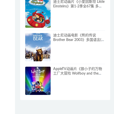
迪士尼动画片《小爱因斯坦 Little
Einsteins》第1-2季全67集 多国
语言(含国语)+多国字幕(含中文)
官方纯净收藏版
480P/MKV/62.6G 动画片小爱因
斯坦下载
迪士尼动画电影《熊的传说
Brother Bear 2003》多国语言(含
国语)+多国字幕(含中文) 官方纯
净收藏版 720P/MKV/3.28G 动画
片熊的传说下载
AppleTV动画片《狼小子的万物
工厂大冒险 Wolfboy and the
Everything Factory》第1-2季全
20集 多国语言(无国语)+多国字
幕(含中文) 官方纯净收藏版
1080P/MKV/20.3G 动画片狼孩
兒的萬物工廠大冒險下载