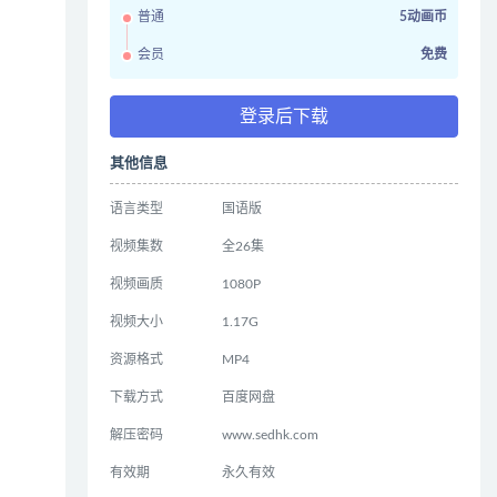
普通
5动画币
会员
免费
登录后下载
其他信息
语言类型
国语版
视频集数
全26集
视频画质
1080P
视频大小
1.17G
资源格式
MP4
下载方式
百度网盘
解压密码
www.sedhk.com
有效期
永久有效