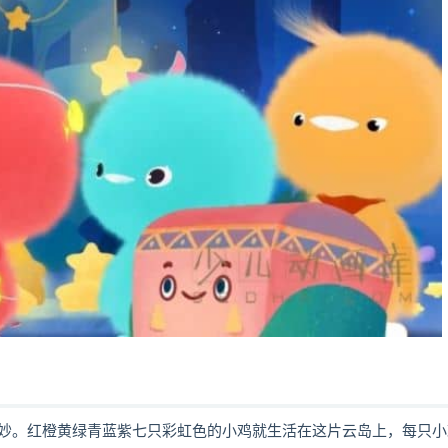
妙。红橙黄绿青蓝紫七只彩虹色的小鸡就生活在这片云岛上，每只小