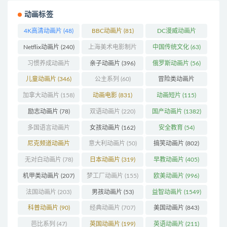
动画标签
4K高清动画片
(48)
BBC动画片
(81)
DC漫威动画片
(103)
Netflix动画片
(240)
上海美术电影制片
中国传统文化
(63)
厂
(126)
习惯养成动画片
亲子动画片
(396)
俄罗斯动画片
(56)
(74)
儿童动画片
(346)
公主系列
(60)
冒险类动画片
(1270)
加拿大动画片
(158)
动画电影
(831)
动画短片
(115)
励志动画片
(78)
双语动画片
(220)
国产动画片
(1382)
多国语言动画片
女孩动画片
(162)
安全教育
(54)
(179)
尼克频道动画片
意大利动画片
(50)
搞笑动画片
(802)
(83)
无对白动画片
(78)
日本动画片
(319)
早教动画片
(405)
机甲类动画片
(207)
梦工厂动画片
(155)
欧美动画片
(996)
法国动画片
(203)
男孩动画片
(53)
益智动画片
(1549)
科普动画片
(90)
经典动画片
(707)
美国动画片
(843)
芭比系列
(47)
英国动画片
(199)
英语动画片
(211)