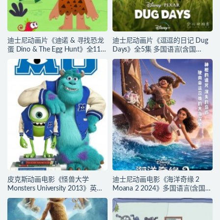
迪士尼动画片《迪诺 & 寻找恐龙
迪士尼动画片《逗逗的日记 Dug
蛋 Dino & The Egg Hunt》全11集
Days》全5集 多国语言(含国
无对白 官方纯净收藏版
语)+多国字幕(含中文) 官方纯净收
1080P/MKV/4.3G 动画片迪诺寻
藏版 720P/MKV/1.92G 动画片逗
找恐龙蛋下载
逗的日子下载
皮克斯动画电影《怪兽大学
迪士尼动画电影《海洋奇缘 2
Monsters University 2013》英西
Moana 2 2024》多国语言(含国
双语+中英西三语字幕 官方纯净
语)+多国字幕(含中文) 官方纯净收
收藏版 720P/MKV/2.5G 动画片
藏版 720P/MKV/3.47G 动画片海
怪兽大学下载
洋奇缘下载