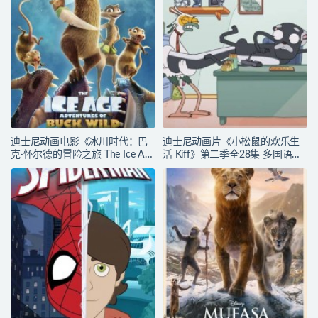
迪士尼动画电影《冰川时代：巴
迪士尼动画片《小松鼠的欢乐生
克·怀尔德的冒险之旅 The Ice Age
活 Kiff》第二季全28集 多国语言
Adventures of Buck Wild》多国
(无国语)+多国字幕(含中文) 官方
语言(含国语)+多国字幕(含中文)
纯净收藏版 720P/MKV/17.2G 动
官方纯净收藏版
画片小松鼠的欢乐生活下载
720P/MKV/3.69G 动画片冰川时
代下载