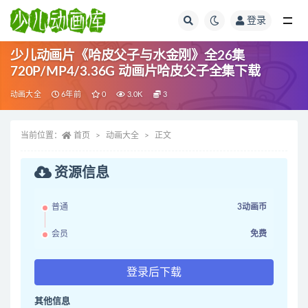
登录
全部
少儿动画片《哈皮父子与水金刚》全26集
720P/MP4/3.36G 动画片哈皮父子全集下载
动画大全
6年前
0
3.0K
3
当前位置：
首页
动画大全
正文
资源信息
普通
3动画币
会员
免费
登录后下载
其他信息