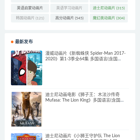
英语启蒙动画片
英语学习动画片
迪士尼动画片
(315)
(160)
(85)
韩国动画片
(121)
高分动画片
(545)
魔幻类动画片
(304)
最新发布
漫威动画片《新蜘蛛侠 Spider-Man 2017-
2020》第1-3季全64集 多国语言(含国
语)+多国字幕(含中文) 官方纯净收藏版
720P/MKV/27.9G 动画片蜘蛛侠下载
迪士尼动画电影《狮子王：木法沙传奇
Mufasa: The Lion King》多国语言(含国
语)+多国字幕(含中文) 官方纯净收藏版
720P/MKV/6.61G 动画片下载
迪士尼动画片《小狮王守护队 The Lion