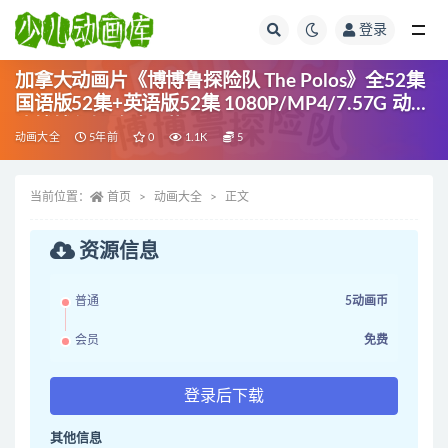
登录
全部
加拿大动画片《博博鲁探险队 The Polos》全52集
国语版52集+英语版52集 1080P/MP4/7.57G 动画
片博博鲁探险队下载
动画大全
5年前
0
1.1K
5
当前位置：
首页
动画大全
正文
资源信息
普通
5动画币
会员
免费
登录后下载
其他信息