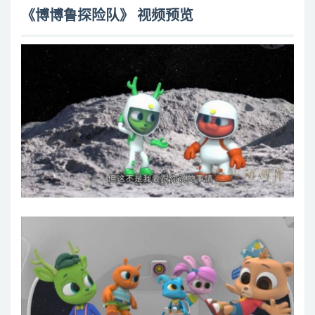
《博博鲁探险队》 视频预览
第15集 登月第一人
第16集 博博鲁宇航队
第17集 流星许愿记
第18集 探寻火星生命
第19集 太空营救
第20集 太空探险
第21集 享受阳光
第22集 太空大修理
第23集 最棒的生日
第24集 最佳位置
第25集 倒行的一天
第26集 神秘生物
第27集 出乎意料
第28集 派对时间
第29集 野餐圆木魔法秀
第30集 不一样的黑熊
第31集 神奇的蚂蚁
第32集 小夜曲