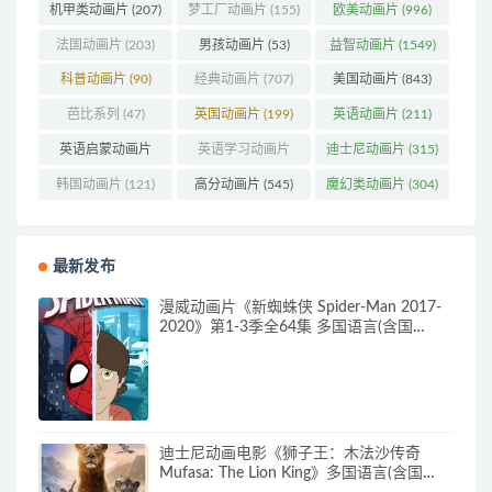
机甲类动画片
(207)
梦工厂动画片
(155)
欧美动画片
(996)
法国动画片
(203)
男孩动画片
(53)
益智动画片
(1549)
科普动画片
(90)
经典动画片
(707)
美国动画片
(843)
芭比系列
(47)
英国动画片
(199)
英语动画片
(211)
英语启蒙动画片
英语学习动画片
迪士尼动画片
(315)
(160)
(85)
韩国动画片
(121)
高分动画片
(545)
魔幻类动画片
(304)
最新发布
漫威动画片《新蜘蛛侠 Spider-Man 2017-
2020》第1-3季全64集 多国语言(含国
语)+多国字幕(含中文) 官方纯净收藏版
720P/MKV/27.9G 动画片蜘蛛侠下载
迪士尼动画电影《狮子王：木法沙传奇
Mufasa: The Lion King》多国语言(含国