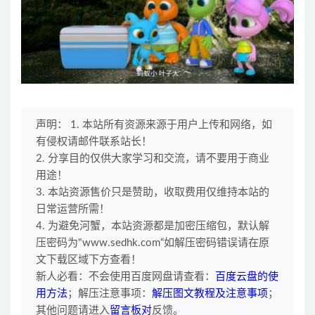
第52集 寻找化石
声明： 1. 本站所有资源来源于用户上传和网络，如
有侵权请邮件联系站长！
2. 分享目的仅供大家学习和交流，请不要用于商业
用途！
3. 本站资源售价只是赞助，收取费用仅维持本站的
日常运营所需！
4. 为避免河蟹，本站资源都是加密压缩包，默认解
压密码为"www.sedhk.com“如解压密码错误请在原
文下载区域下方查看！
新人必看：不会使用百度网盘请查看：
百度云盘的使
用方法
；解压注意事项：
解压图文教程及注意事项
；
其他问题请进入
留言板对
反馈。