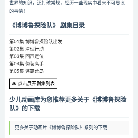
世界的知识，还打破常规，经历一些现实中看来不可思议
的事情！
《博博鲁探险队》 剧集目录
第01集 博博鲁探险队出发
第02集 清理行动
第03集 回声定位
第04集 伪装高手
第05集 逃离荒岛
第06集 鲸之歌
点击展开剧集列表
第07集 鲨鱼来了
第08集 深海探险
少儿动画库为您推荐更多关于《博博鲁探险
第09集 海龟保卫战
队》的下载
第10集 完美空间
第11集 珊瑚礁探险
第12集 雨林游泳记
更多关于动画片《博博鲁探险队》系列的下载
第13集 成长的烦恼
第14集 勇闯小行星带