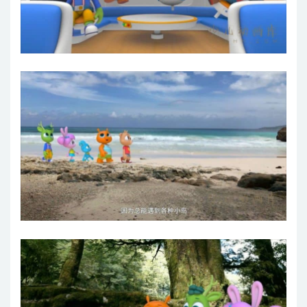
第33集 疯狂自拍行动
第34集 精彩雨林舞
第35集 树懒慢吞吞
第36集 箭毒蛙向导
第37集 黏黏的办法
第38集 摇荡的猴子
第39集 干草原野马
第40集 跟踪象群行动
第41集 寻找斑马朋友
第42集 鸵鸟谜团
第43集 猎豹的速度
第44集 预警
第45集 深藏不露的河马
第46集 滚粪球
第47集 互惠共生
第48集 与众不同的蜘蛛
第49集 奇妙的鬣蜥
第50集 虫子吱吱叫
第51集 伴它成长