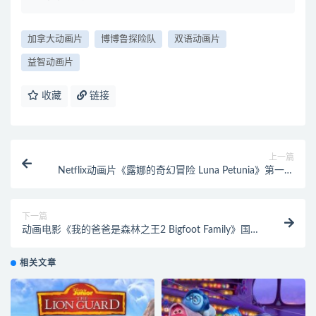
加拿大动画片
博博鲁探险队
双语动画片
益智动画片
收藏
链接
上一篇
Netflix动画片《露娜的奇幻冒险 Luna Petunia》第一季
全11集 国英日三语三字 1080P/MP4/7G 动画片露娜的
奇幻冒险下载
下一篇
动画电影《我的爸爸是森林之王2 Bigfoot Family》国英
双语中英双字 1080P/MP4/8.94G 动画片大脚丫家族下
载
相关文章