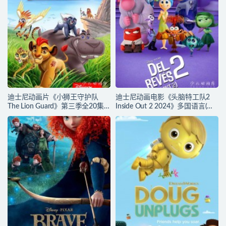
迪士尼动画片《小狮王守护队
迪士尼动画电影《头脑特工队2
The Lion Guard》第三季全20集
Inside Out 2 2024》多国语言(含
多国语言(含国语)+多国字幕(含中
国语)+多国字幕(含中文) 官方纯净
文) 官方纯净收藏版
收藏版 720P/MKV/4.75G 动画片
720P/MKV/15.9G 动画片小狮王
头脑特工队下载
守护队下载