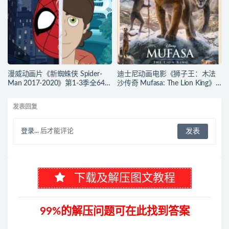
漫威动画片《新蜘蛛侠 Spider-
迪士尼动画电影《狮子王：木法
Man 2017-2020》第1-3季全64集
沙传奇 Mufasa: The Lion King》
多国语言(含国语)+多国字幕(含中
多国语言(含国语)+多国字幕(含中
文) 官方纯净收藏版
文) 官方纯净收藏版
发表回复
720P/MKV/27.9G 动画片蜘蛛侠
720P/MKV/6.61G 动画片下载
下载
登录...
后才能评论
下载及解压图文教程
99%的解压问题可在此找到答案