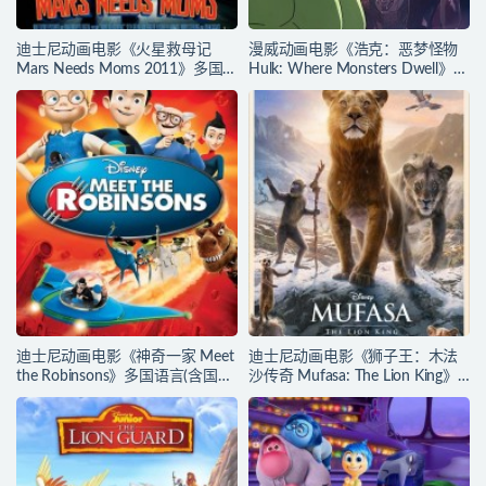
迪士尼动画电影《火星救母记
漫威动画电影《浩克：恶梦怪物
Mars Needs Moms 2011》多国
Hulk: Where Monsters Dwell》多
语言(含国语)+多国字幕(含中文)
国语言(含国语)+多国字幕(含中文)
官方纯净收藏版
官方纯净收藏版
720P/MKV/3.89G 动画片下载
720P/MKV/2.15G 漫威动画片下
载
迪士尼动画电影《神奇一家 Meet
迪士尼动画电影《狮子王：木法
the Robinsons》多国语言(含国
沙传奇 Mufasa: The Lion King》
语)+多国字幕(含中文) 官方纯净收
多国语言(含国语)+多国字幕(含中
藏版 720P/MKV/3.66G 动画片神
文) 官方纯净收藏版
奇一家下载
720P/MKV/6.61G 动画片下载