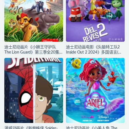
迪士尼动画片《小狮王守护队
迪士尼动画电影《头脑特工队2
The Lion Guard》第三季全20集
Inside Out 2 2024》多国语言(含
多国语言(含国语)+多国字幕(含中
国语)+多国字幕(含中文) 官方纯净
文) 官方纯净收藏版
收藏版 720P/MKV/4.75G 动画片
720P/MKV/15.9G 动画片小狮王
头脑特工队下载
守护队下载
漫威动画片《新蜘蛛侠 Spider-
迪士尼动画片《小美人鱼 The