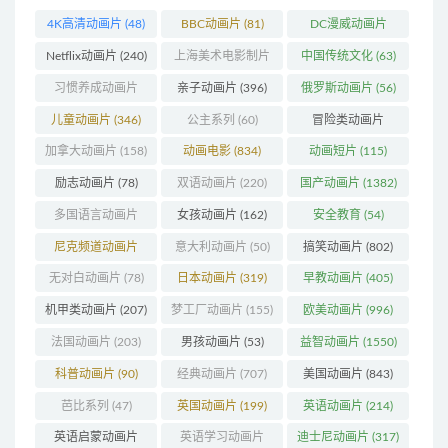
4K高清动画片
(48)
BBC动画片
(81)
DC漫威动画片
(104)
Netflix动画片
(240)
上海美术电影制片
中国传统文化
(63)
厂
(126)
习惯养成动画片
亲子动画片
(396)
俄罗斯动画片
(56)
(74)
儿童动画片
(346)
公主系列
(60)
冒险类动画片
(1273)
加拿大动画片
(158)
动画电影
(834)
动画短片
(115)
励志动画片
(78)
双语动画片
(220)
国产动画片
(1382)
多国语言动画片
女孩动画片
(162)
安全教育
(54)
(179)
尼克频道动画片
意大利动画片
(50)
搞笑动画片
(802)
(83)
无对白动画片
(78)
日本动画片
(319)
早教动画片
(405)
机甲类动画片
(207)
梦工厂动画片
(155)
欧美动画片
(996)
法国动画片
(203)
男孩动画片
(53)
益智动画片
(1550)
科普动画片
(90)
经典动画片
(707)
美国动画片
(843)
芭比系列
(47)
英国动画片
(199)
英语动画片
(214)
英语启蒙动画片
英语学习动画片
迪士尼动画片
(317)