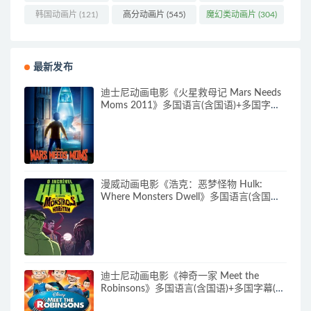
(162)
(85)
韩国动画片
(121)
高分动画片
(545)
魔幻类动画片
(304)
最新发布
迪士尼动画电影《火星救母记 Mars Needs
Moms 2011》多国语言(含国语)+多国字幕
(含中文) 官方纯净收藏版 720P/MKV/3.89G
动画片下载
漫威动画电影《浩克：恶梦怪物 Hulk:
Where Monsters Dwell》多国语言(含国
语)+多国字幕(含中文) 官方纯净收藏版
720P/MKV/2.15G 漫威动画片下载
迪士尼动画电影《神奇一家 Meet the
Robinsons》多国语言(含国语)+多国字幕(含
中文) 官方纯净收藏版 720P/MKV/3.66G 动