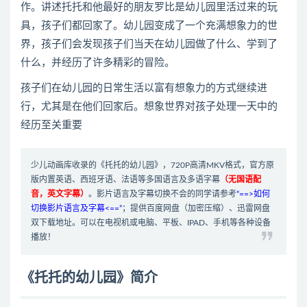
作。讲述托托和他最好的朋友罗比是幼儿园里活过来的玩
具，孩子们都回家了。幼儿园变成了一个充满想象力的世
界，孩子们会发现孩子们当天在幼儿园做了什么、学到了
什么，并经历了许多精彩的冒险。
孩子们在幼儿园的日常生活以富有想象力的方式继续进
行，尤其是在他们回家后。想象世界对孩子处理一天中的
经历至关重要
少儿动画库收录的《托托的幼儿园》，720P高清MKV格式，官方原
版内置英语、西班牙语、法语等多国语言及多语字幕
（无国语配
音，英文字幕）
。影片语言及字幕切换不会的同学请参考
“==>如何
切换影片语言及字幕<==”
；提供百度网盘（加密压缩）、迅雷网盘
双下载地址。可以在电视机或电脑、平板、IPAD、手机等各种设备
播放！
《托托的幼儿园》简介