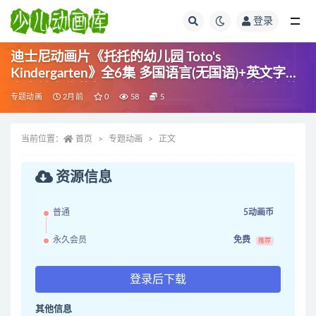
登录
全部
迪士尼动画片《托托的幼儿园 Toto's
Kindergarten》全6集 多国语言(无国语)+英文字幕
官方纯净收藏版 720P/MKV/1.38G 动画片托托的
专题动画
2月前
0
58
5
幼儿园下载
当前位置：
首页
专题动画
正文
资源信息
普通
5动画币
永久会员
免费
推荐
登录后下载
其他信息