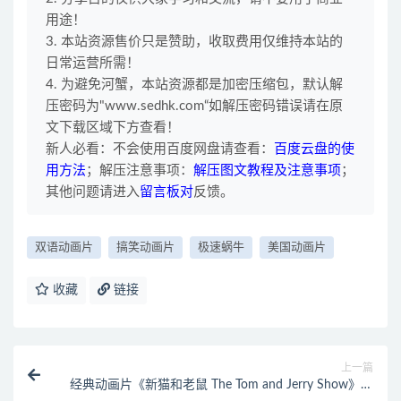
用途！
3. 本站资源售价只是赞助，收取费用仅维持本站的
日常运营所需！
4. 为避免河蟹，本站资源都是加密压缩包，默认解
压密码为"www.sedhk.com“如解压密码错误请在原
文下载区域下方查看！
新人必看：不会使用百度网盘请查看：
百度云盘的使
用方法
；解压注意事项：
解压图文教程及注意事项
；
其他问题请进入
留言板对
反馈。
双语动画片
搞笑动画片
极速蜗牛
美国动画片
收藏
链接
上一篇
经典动画片《新猫和老鼠 The Tom and Jerry Show》第
二季 全78集 国语中字 720P/MP4/2.46G 动画片猫和老