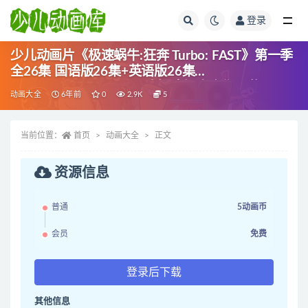
登录
全部
少儿动画片《极速蜗牛:狂奔 Turbo: FAST》第一季
全26集 国语版26集+英语版26集
720P/MP4/9.31G 动画片极速蜗牛全集下载
动画大全
6年前
0
2.9K
5
当前位置：
首页
动画大全
正文
资源信息
普通
5动画币
会员
免费
登录后下载
其他信息