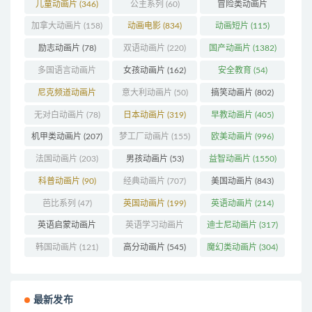
(74)
儿童动画片
(346)
公主系列
(60)
冒险类动画片
(1273)
加拿大动画片
(158)
动画电影
(834)
动画短片
(115)
励志动画片
(78)
双语动画片
(220)
国产动画片
(1382)
多国语言动画片
女孩动画片
(162)
安全教育
(54)
(179)
尼克频道动画片
意大利动画片
(50)
搞笑动画片
(802)
(83)
无对白动画片
(78)
日本动画片
(319)
早教动画片
(405)
机甲类动画片
(207)
梦工厂动画片
(155)
欧美动画片
(996)
法国动画片
(203)
男孩动画片
(53)
益智动画片
(1550)
科普动画片
(90)
经典动画片
(707)
美国动画片
(843)
芭比系列
(47)
英国动画片
(199)
英语动画片
(214)
英语启蒙动画片
英语学习动画片
迪士尼动画片
(317)
(162)
(85)
韩国动画片
(121)
高分动画片
(545)
魔幻类动画片
(304)
最新发布