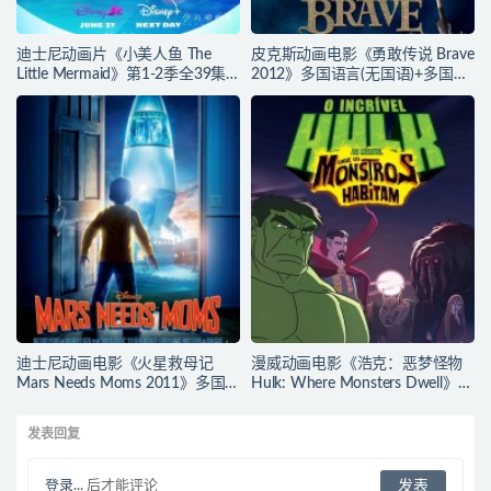
迪士尼动画片《小美人鱼 The
皮克斯动画电影《勇敢传说 Brave
Little Mermaid》第1-2季全39集
2012》多国语言(无国语)+多国字
多国语言(含国语)+英文字幕 官方
幕(含中文) 官方纯净收藏版
纯净收藏版 720P/MKV/37G 动画
720P/MKV/2.43G 动画片勇敢传
片小美人鱼下载
说下载
迪士尼动画电影《火星救母记
漫威动画电影《浩克：恶梦怪物
Mars Needs Moms 2011》多国
Hulk: Where Monsters Dwell》多
语言(含国语)+多国字幕(含中文)
国语言(含国语)+多国字幕(含中文)
官方纯净收藏版
官方纯净收藏版
发表回复
720P/MKV/3.89G 动画片下载
720P/MKV/2.15G 漫威动画片下
载
登录...
后才能评论