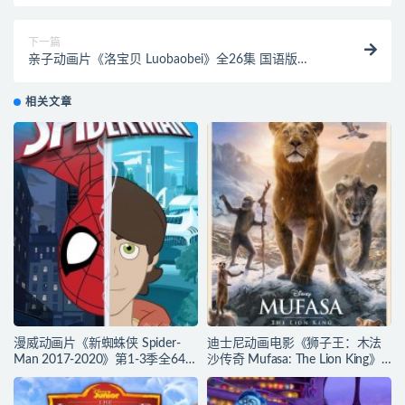
鼠全集下载
下一篇
亲子动画片《洛宝贝 Luobaobei》全26集 国语版
720P/MP4/1.13 动画片洛宝贝全集下载
相关文章
漫威动画片《新蜘蛛侠 Spider-
迪士尼动画电影《狮子王：木法
Man 2017-2020》第1-3季全64集
沙传奇 Mufasa: The Lion King》
多国语言(含国语)+多国字幕(含中
多国语言(含国语)+多国字幕(含中
文) 官方纯净收藏版
文) 官方纯净收藏版