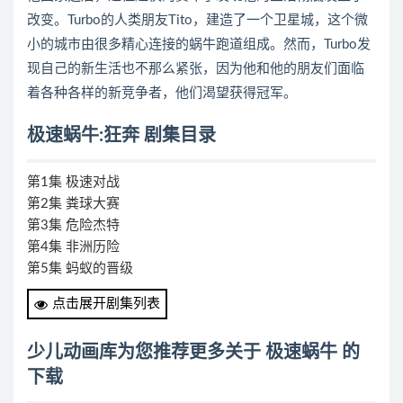
改变。Turbo的人类朋友Tito，建造了一个卫星城，这个微
小的城市由很多精心连接的蜗牛跑道组成。然而，Turbo发
现自己的新生活也不那么紧张，因为他和他的朋友们面临
着各种各样的新竞争者，他们渴望获得冠军。
极速蜗牛:狂奔 剧集目录
第1集 极速对战
第2集 粪球大赛
第3集 危险杰特
第4集 非洲历险
第5集 蚂蚁的晋级
第6集 臭臭蜗宝
点击展开剧集列表
第7集 冒牌蜗宝
第8集 冲浪抢地盘
少儿动画库为您推荐更多关于 极速蜗牛 的
第9集 东京大甩尾
下载
第10集 荧光滑索生死斗
第11集 海上生死斗