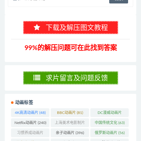
下载及解压图文教程
99%的解压问题可在此找到答案
求片留言及问题反馈
动画标签
4K高清动画片
(48)
BBC动画片
(81)
DC漫威动画片
(104)
Netflix动画片
(240)
上海美术电影制片
中国传统文化
(63)
厂
(126)
习惯养成动画片
亲子动画片
(396)
俄罗斯动画片
(56)