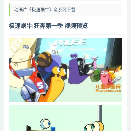
第12集 蝉的诅咒
动画片《极速蜗牛》全系列下载
第13集 只是想飚高速公路
第14集 仙姑来算命
极速蜗牛:狂奔第一季 视频预览
第15集 天降罐头
第16集 兄弟有难
第17集 石古拉的晚宴
第18集 白影俏家趣
第19集 卖场大飙车
第20集 动物园惊魂
第21集 酱包诈欺案
第22集 名人生活
第23集 追捕破坏王
第24集 看不见的防护罩
第25集 沙漠追逐战
第26集 粉丝大会