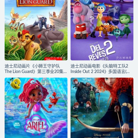
720P/MKV/27.9G 动画片蜘蛛侠
720P/MKV/6.61G 动画片下载
下载
迪士尼动画片《小狮王守护队
迪士尼动画电影《头脑特工队2
The Lion Guard》第三季全20集
Inside Out 2 2024》多国语言(含
多国语言(含国语)+多国字幕(含中
国语)+多国字幕(含中文) 官方纯净
文) 官方纯净收藏版
收藏版 720P/MKV/4.75G 动画片
720P/MKV/15.9G 动画片小狮王
头脑特工队下载
守护队下载