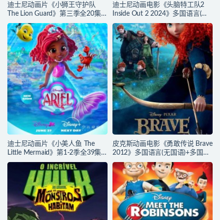
迪士尼动画片《小狮王守护队
迪士尼动画电影《头脑特工队2
The Lion Guard》第三季全20集
Inside Out 2 2024》多国语言(含
多国语言(含国语)+多国字幕(含中
国语)+多国字幕(含中文) 官方纯净
文) 官方纯净收藏版
收藏版 720P/MKV/4.75G 动画片
720P/MKV/15.9G 动画片小狮王
头脑特工队下载
守护队下载
迪士尼动画片《小美人鱼 The
皮克斯动画电影《勇敢传说 Brave
Little Mermaid》第1-2季全39集
2012》多国语言(无国语)+多国字
多国语言(含国语)+英文字幕 官方
幕(含中文) 官方纯净收藏版
纯净收藏版 720P/MKV/37G 动画
720P/MKV/2.43G 动画片勇敢传
片小美人鱼下载
说下载