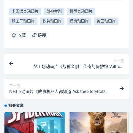
多国语言动画片
战神金刚
机甲类动画片
梦工厂动画片
欧美动画片
经典动画片
美国动画片
收藏
链接
上一篇
梦工场动画片《战神金刚：传奇的保护神 Voltron:
Legendary Defender》第七季全13集 国英日三语三字
1080P/MP4/8.13G 动画片战神金刚下载
下一篇
Netflix动画片《故事机器人都知道 Ask the StoryBots》
第一季全6集 英西班牙葡萄牙三语英字
1080P/MP4/8.07G 动画片故事机器人下载
相关文章