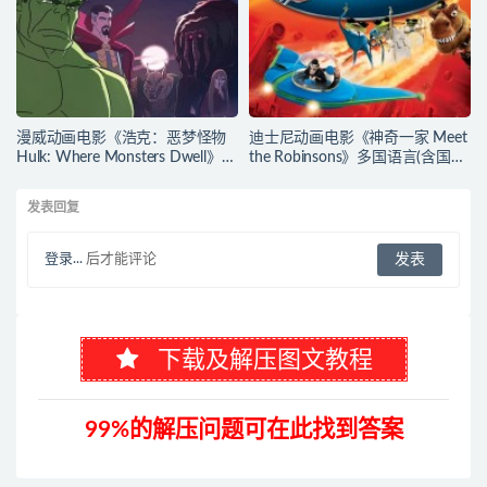
漫威动画电影《浩克：恶梦怪物
迪士尼动画电影《神奇一家 Meet
Hulk: Where Monsters Dwell》多
the Robinsons》多国语言(含国
国语言(含国语)+多国字幕(含中文)
语)+多国字幕(含中文) 官方纯净收
官方纯净收藏版
藏版 720P/MKV/3.66G 动画片神
发表回复
720P/MKV/2.15G 漫威动画片下
奇一家下载
载
登录...
后才能评论
下载及解压图文教程
99%的解压问题可在此找到答案