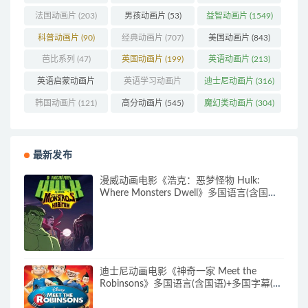
法国动画片
(203)
男孩动画片
(53)
益智动画片
(1549)
科普动画片
(90)
经典动画片
(707)
美国动画片
(843)
芭比系列
(47)
英国动画片
(199)
英语动画片
(213)
英语启蒙动画片
英语学习动画片
迪士尼动画片
(316)
(161)
(85)
韩国动画片
(121)
高分动画片
(545)
魔幻类动画片
(304)
最新发布
漫威动画电影《浩克：恶梦怪物 Hulk:
Where Monsters Dwell》多国语言(含国
语)+多国字幕(含中文) 官方纯净收藏版
720P/MKV/2.15G 漫威动画片下载
迪士尼动画电影《神奇一家 Meet the
Robinsons》多国语言(含国语)+多国字幕(含
中文) 官方纯净收藏版 720P/MKV/3.66G 动