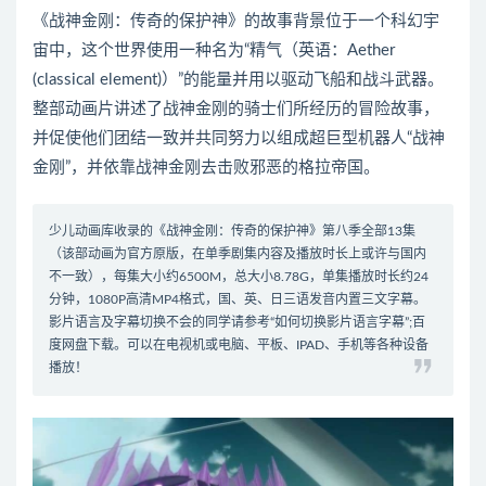
《战神金刚：传奇的保护神》的故事背景位于一个科幻宇
宙中，这个世界使用一种名为“精气（英语：Aether
(classical element)）”的能量并用以驱动飞船和战斗武器。
整部动画片讲述了战神金刚的骑士们所经历的冒险故事，
并促使他们团结一致并共同努力以组成超巨型机器人“战神
金刚”，并依靠战神金刚去击败邪恶的格拉帝国。
少儿动画库收录的《战神金刚：传奇的保护神》第八季全部13集
（该部动画为官方原版，在单季剧集内容及播放时长上或许与国内
不一致），每集大小约6500M，总大小8.78G，单集播放时长约24
分钟，1080P高清MP4格式，国、英、日三语发音内置三文字幕。
影片语言及字幕切换不会的同学请参考
“如何切换影片语言字幕”
;百
度网盘下载。可以在电视机或电脑、平板、IPAD、手机等各种设备
播放！