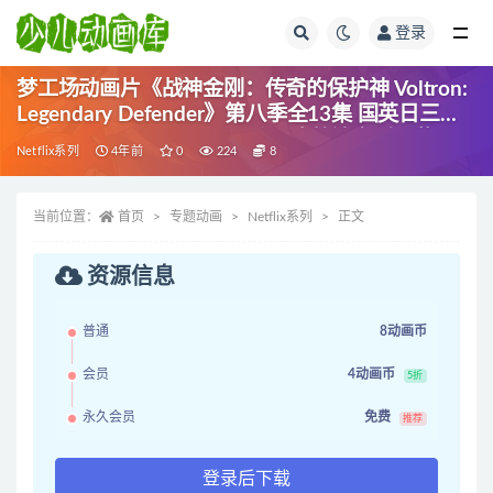
登录
全部
梦工场动画片《战神金刚：传奇的保护神 Voltron:
Legendary Defender》第八季全13集 国英日三语
三字 1080P/MP4/8.78G 动画片战神金刚下载
Netflix系列
4年前
0
224
8
当前位置：
首页
专题动画
Netflix系列
正文
资源信息
普通
8动画币
会员
4动画币
5折
永久会员
免费
推荐
登录后下载