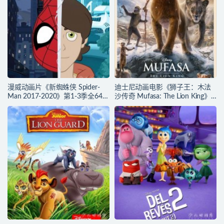
漫威动画片《新蜘蛛侠 Spider-
迪士尼动画电影《狮子王：木法
Man 2017-2020》第1-3季全64集
沙传奇 Mufasa: The Lion King》
多国语言(含国语)+多国字幕(含中
多国语言(含国语)+多国字幕(含中
文) 官方纯净收藏版
文) 官方纯净收藏版
720P/MKV/27.9G 动画片蜘蛛侠
720P/MKV/6.61G 动画片下载
下载