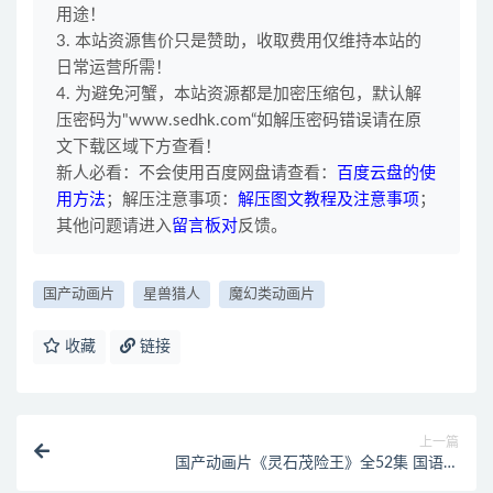
用途！
3. 本站资源售价只是赞助，收取费用仅维持本站的
日常运营所需！
4. 为避免河蟹，本站资源都是加密压缩包，默认解
压密码为"www.sedhk.com“如解压密码错误请在原
文下载区域下方查看！
新人必看：不会使用百度网盘请查看：
百度云盘的使
用方法
；解压注意事项：
解压图文教程及注意事项
；
其他问题请进入
留言板对
反馈。
国产动画片
星兽猎人
魔幻类动画片
收藏
链接
上一篇
国产动画片《灵石茂险王》全52集 国语版
720P/MP4/13.05G 动画片灵石茂险王全集下载