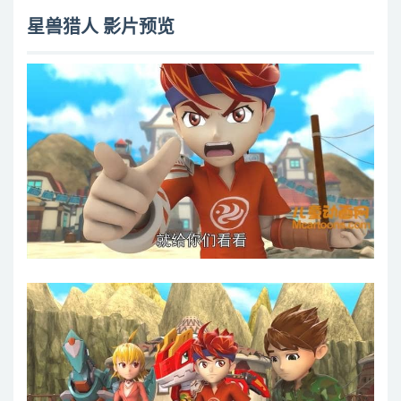
14半夜魅影
星兽猎人 影片预览
15过去的真相
16蓝夜的危机
17东阳的离开
18恶兽的围攻
19可怕的地下迷城
20勇气山的试炼
21冲破龙卷风
22驭龙之力大暴走
23勇闯圣山
24圣山上的激斗
25大逆转之战
26再见了!凯炎兽
27我的伙伴由我拯救
28星兽龙王的陨落
29星兽蛋的秘密
30光与暗的激战
31失去的光芒
32星兽猎神的大反击