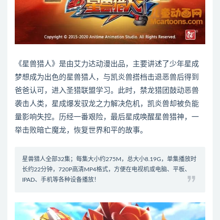
《星兽猎人》是由艾力达动漫出品，主要讲述了少年星成
梦想成为出色的星兽猎人，与凯炎兽搭档击退恶兽后得到
爸爸认可，进入圣猎联盟学习。此时，禁龙猎团鼓动恶兽
袭击人类，星成爆发驭龙之力解决危机，凯炎兽却被负能
量影响失控。历经一番艰险，最后星成唤醒星兽猎神，一
举击败暗亡魔龙，恢复世界和平的故事。
星兽猎人全部32集；每集大小约275M，总大小8.19G，单集播放时
长约22分钟，720P高清MP4格式，方便在电视机或电脑、平板、
IPAD、手机等各种设备播放！