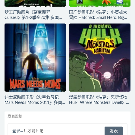
梦工厂动画片《盗宝魔咒
国产动画电影《破壳：小英雄大
Curses!》第1-2季全20集 多国语
冒险 Hatched: Small Hero. Big
言(无国语)+多国字幕(含中文) 官
Adventure! 2013》英文发音+英
方纯净收藏版 1080P/MKV/18.9G
文字幕 官方纯净收藏版
动画片魔咒谜遇记下载
1080P/MKV/1.35G 动画片小英雄
大冒险下载
迪士尼动画电影《火星救母记
漫威动画电影《浩克：恶梦怪物
Mars Needs Moms 2011》多国
Hulk: Where Monsters Dwell》多
语言(含国语)+多国字幕(含中文)
国语言(含国语)+多国字幕(含中文)
官方纯净收藏版
官方纯净收藏版
发表回复
720P/MKV/3.89G 动画片下载
720P/MKV/2.15G 漫威动画片下
载
登录...
后才能评论