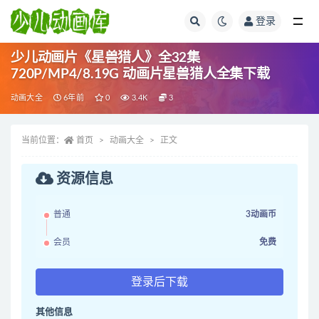
登录
全部
少儿动画片《星兽猎人》全32集
720P/MP4/8.19G 动画片星兽猎人全集下载
动画大全
6年前
0
3.4K
3
当前位置：
首页
动画大全
正文
资源信息
普通
3动画币
会员
免费
登录后下载
其他信息