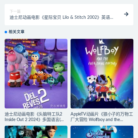
下一篇
迪士尼动画电影《星际宝贝 Lilo & Stitch 2002》英语中
英双字 高清/MKV/1.3G 动画片星际宝贝全集下载
相关文章
迪士尼动画电影《头脑特工队2
AppleTV动画片《狼小子的万物工
Inside Out 2 2024》多国语言(含
厂大冒险 Wolfboy and the
国语)+多国字幕(含中文) 官方纯净
Everything Factory》第1-2季全20
收藏版 720P/MKV/4.75G 动画片
集 多国语言(无国语)+多国字幕(含
头脑特工队下载
中文) 官方纯净收藏版