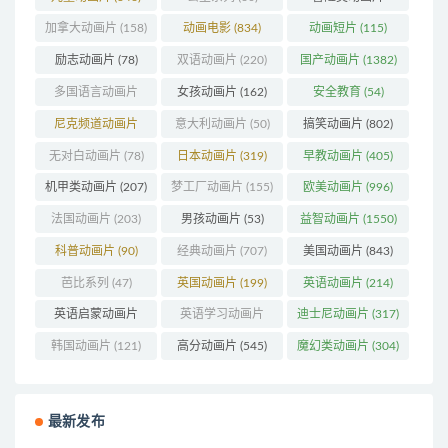
(1273)
加拿大动画片
(158)
动画电影
(834)
动画短片
(115)
励志动画片
(78)
双语动画片
(220)
国产动画片
(1382)
多国语言动画片
女孩动画片
(162)
安全教育
(54)
(179)
尼克频道动画片
意大利动画片
(50)
搞笑动画片
(802)
(83)
无对白动画片
(78)
日本动画片
(319)
早教动画片
(405)
机甲类动画片
(207)
梦工厂动画片
(155)
欧美动画片
(996)
法国动画片
(203)
男孩动画片
(53)
益智动画片
(1550)
科普动画片
(90)
经典动画片
(707)
美国动画片
(843)
芭比系列
(47)
英国动画片
(199)
英语动画片
(214)
英语启蒙动画片
英语学习动画片
迪士尼动画片
(317)
(162)
(85)
韩国动画片
(121)
高分动画片
(545)
魔幻类动画片
(304)
最新发布