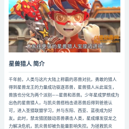
星兽猎人 简介
千年前，人类与这片大陆上称霸的恶兽对抗，勇敢的猎人
得到星兽龙王的力量成功驱逐恶兽，星兽猎人从此诞生，
兽族也分化为两个派别——星兽和恶兽。少年星成梦想成为
出色的星兽猎人，与凯炎兽搭档击退恶兽后得到爸爸认
可，进入圣猎联盟学习，并与东阳、西亚、蓝夜成为好
友。此时，禁龙猎团鼓动恶兽袭击人类，星成爆发驭龙之
力解决危机，凯炎兽却被负能量影响失控。为拯救凯炎