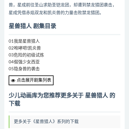
兽，星成前往圣山求助圣铠龙团，却遭到禁龙猎团袭击，
星成凭借赤焰双龙和凯炎兽的力量击败禁龙猎团。
星兽猎人 剧集目录
01我是星兽猎人
02咆哮吧!凯炎兽
03危险的初级试炼
04倔强少女西亚
05隐身兽的袭击
06危险的暴风兽
点击展开剧集列表
07谜一样的电击兽
08狂风隧道的危机
少儿动画库为您推荐更多关于 星兽猎人 的
09朋友从不孤单
下载
10旋风天马的力量
11神秘的敌人
12爆发吧!天马兽
更多关于《星兽猎人》系列的下载
13驭龙之力的考验