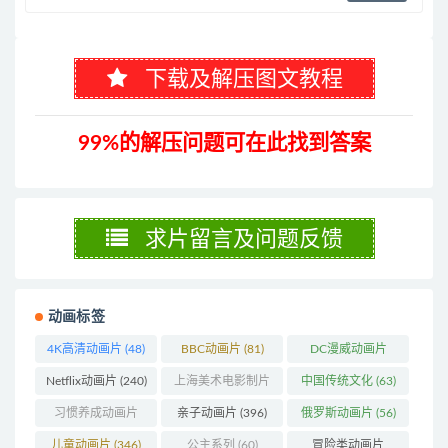
下载及解压图文教程
99%的解压问题可在此找到答案
求片留言及问题反馈
动画标签
4K高清动画片
(48)
BBC动画片
(81)
DC漫威动画片
(104)
Netflix动画片
(240)
上海美术电影制片
中国传统文化
(63)
厂
(126)
习惯养成动画片
亲子动画片
(396)
俄罗斯动画片
(56)
(74)
儿童动画片
(346)
公主系列
(60)
冒险类动画片