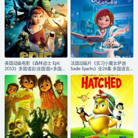
1080P/MKV/20.3G 动画片狼孩兒
的萬物工廠大冒險下载
美国动画电影《森林战士 Epic
法国动画片《实习小魔女萨迪
2013》多国语言(含国语)+多国字
Sadie Sparks》全26集 多国语言
幕(含中文) 官方纯净收藏版
(无国语)+多国字幕(无中文) 官方
720P/MKV/4.5G 动画片森林战士
纯净收藏版 720P/MKV/15.7G 动
下载
画片实习小魔女萨迪下载