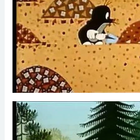
第48集：鼹鼠和雪人
第49集：鼹鼠和洪水
第50集：鼹鼠和泉水
第51集：鼹鼠与长笛
第52集：鼹鼠和画笔
第53集：鼹鼠和鱼
第54集：鼹鼠和燕子
第55集：鼹鼠和青蛙
鼹鼠的故事：鼹鼠过圣诞