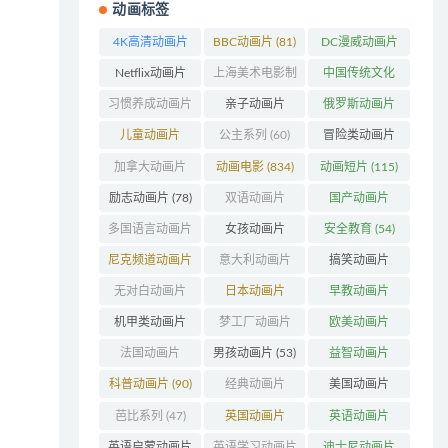
动画标签
4K高清动画片
BBC动画片
(81)
DC漫威动画片
(48)
(104)
Netflix动画片
上海美术电影制
中国传统文化
(240)
片厂
(126)
(63)
习惯养成动画片
亲子动画片
俄罗斯动画片
(74)
(396)
(56)
儿童动画片
公主系列
(60)
冒险类动画片
(346)
(1273)
加拿大动画片
动画电影
(834)
动画短片
(115)
(158)
励志动画片
(78)
双语动画片
国产动画片
(220)
(1382)
多国语言动画片
女孩动画片
安全教育
(54)
(179)
(162)
尼克频道动画片
意大利动画片
搞笑动画片
(83)
(50)
(802)
无对白动画片
日本动画片
早教动画片
(78)
(319)
(405)
机甲类动画片
梦工厂动画片
欧美动画片
(207)
(155)
(996)
法国动画片
男孩动画片
(53)
益智动画片
(203)
(1550)
科普动画片
(90)
经典动画片
美国动画片
(707)
(843)
芭比系列
(47)
英国动画片
英语动画片
(199)
(214)
英语启蒙动画片
英语学习动画片
迪士尼动画片