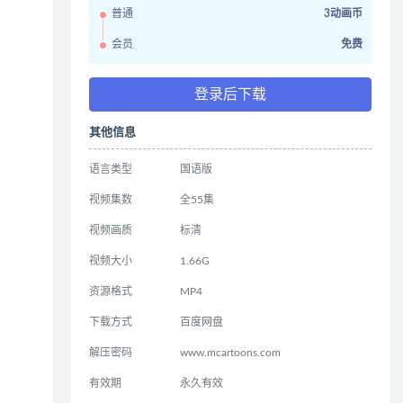
普通
3动画币
会员
免费
登录后下载
其他信息
语言类型
国语版
视频集数
全55集
视频画质
标清
视频大小
1.66G
资源格式
MP4
下载方式
百度网盘
解压密码
www.mcartoons.com
有效期
永久有效