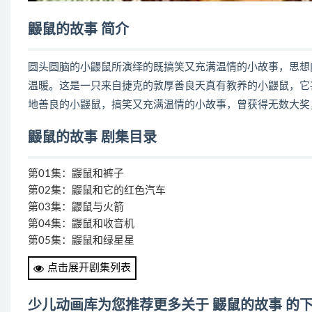
鼹鼠的故事 简介
圆头圆脑的小鼹鼠所演绎的既搞笑又充满温情的小故事，思想
温暖。这是一只来自捷克的敦厚善良天真有教养的小鼹鼠，它
地善良的小鼹鼠，搞笑又充满温情的小故事，曾获得无数大奖
鼹鼠的故事 剧集目录
第01集：鼹鼠和裤子
第02集：鼹鼠和它的红色汽车
第03集：鼹鼠与火箭
第04集：鼹鼠和收音机
第05集：鼹鼠和绿星星
第06集：鼹鼠和口香糖
点击展开剧集列表
第07集：鼹鼠是个园艺家
第08集：鼹鼠在动物园
少儿动画库为您推荐更多关于 鼹鼠的故事 的
第09集：鼹鼠和电视机