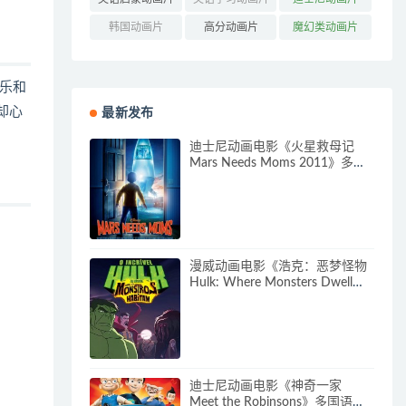
(162)
(85)
(317)
韩国动画片
高分动画片
魔幻类动画片
(121)
(545)
(304)
乐和
却心
最新发布
迪士尼动画电影《火星救母记
Mars Needs Moms 2011》多国
语言(含国语)+多国字幕(含中文)
官方纯净收藏版
720P/MKV/3.89G 动画片下载
漫威动画电影《浩克：恶梦怪物
Hulk: Where Monsters Dwell》
多国语言(含国语)+多国字幕(含中
文) 官方纯净收藏版
720P/MKV/2.15G 漫威动画片下
载
迪士尼动画电影《神奇一家
Meet the Robinsons》多国语言