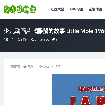
动画大全
早教动画
益智动画
全部
少儿动画片《鼹鼠的故事 Little Mole 
动画大全
6年前
0
6.1K
3
当前位置：
首页
动画大全
正文