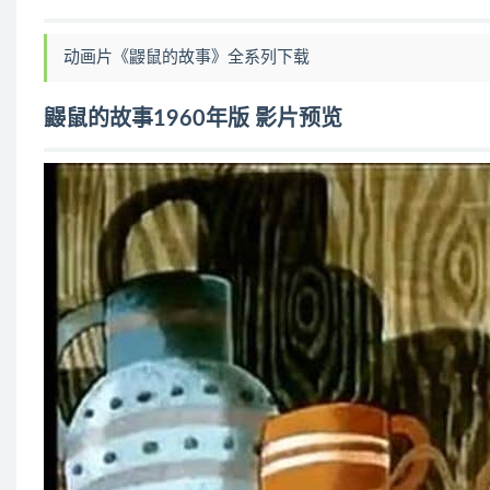
第10集：鼹鼠与刺猬
第11集：鼹鼠与棒棒糖
动画片《鼹鼠的故事》全系列下载
第12集：鼹鼠和伞
第13集：鼹鼠是个小画家
鼹鼠的故事1960年版 影片预览
第14集：鼹鼠和火柴盒
第15集：鼹鼠与音乐
第16集：鼹鼠和电话
第17集：鼹鼠是个化学家
第18集：鼹鼠是个钟表匠
第20集：鼹鼠和吓人的面具
第21集：鼹鼠与推土机
第22集：鼹鼠是个摄影师
第23集：鼹鼠在沙漠
第24集：鼹鼠和飞毯
第25集：鼹鼠与鸡蛋
第26集：鼹鼠去城市
第27集：鼹鼠的梦
第28集：鼹鼠与药