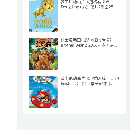
梦工厂动画片《道格看世界
Doug Unplugs》第1-2季全25集
多国语言(含国语)+中英文字幕(AI
字幕) 官方纯净收藏版
720P/MKV/38.2G 动画片道格看
世界下载
迪士尼动画电影《熊的传说2
Brother Bear 2 2006》多国语言
(含国语)+多国字幕(含中文) 官收
方纯净藏版 720P/MKV/3.28G 动
画片熊的传说下载
迪士尼动画片《小爱因斯坦 Little
Einsteins》第1-2季全67集 多国
语言(含国语)+多国字幕(含中文)
官方纯净收藏版
480P/MKV/62.6G 动画片小爱因
斯坦下载