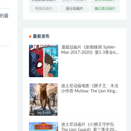
(160)
(85)
(315)
韩国动画片
高分动画片
魔幻类动画片
的最
(121)
(545)
(304)
最新发布
漫威动画片《新蜘蛛侠 Spider-
Man 2017-2020》第1-3季全64
集 多国语言(含国语)+多国字幕
(含中文) 官方纯净收藏版
720P/MKV/27.9G 动画片蜘蛛侠
下载
迪士尼动画电影《狮子王：木法
沙传奇 Mufasa: The Lion King》
多国语言(含国语)+多国字幕(含中
文) 官方纯净收藏版
720P/MKV/6.61G 动画片下载
迪士尼动画片《小狮王守护队
The Lion Guard》第三季全20集