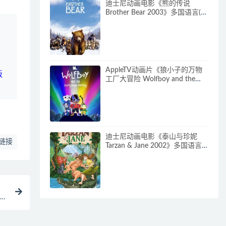
迪士尼动画电影《熊的传说
Brother Bear 2003》多国语言(含
国语)+多国字幕(含中文) 官方纯
净收藏版 720P/MKV/3.28G 动画
片熊的传说下载
AppleTV动画片《狼小子的万物
板
工厂大冒险 Wolfboy and the
Everything Factory》第1-2季全
20集 多国语言(无国语)+多国字
幕(含中文) 官方纯净收藏版
1080P/MKV/20.3G 动画片狼孩
兒的萬物工廠大冒險下载
迪士尼动画电影《泰山与珍妮
链接
Tarzan & Jane 2002》多国语言
(含国语)+多国字幕(含中文) 官方
纯净收藏版 720P/MKV/2.72G 动
画片泰山与珍妮下载
M