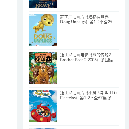
梦工厂动画片《道格看世界
Doug Unplugs》第1-2季全25集
多国语言(含国语)+中英文字幕(AI
字幕) 官方纯净收藏版
720P/MKV/38.2G 动画片道格看
世界下载
迪士尼动画电影《熊的传说2
Brother Bear 2 2006》多国语言
(含国语)+多国字幕(含中文) 官收
方纯净藏版 720P/MKV/3.28G 动
画片熊的传说下载
迪士尼动画片《小爱因斯坦 Little
Einsteins》第1-2季全67集 多国
语言(含国语)+多国字幕(含中文)
官方纯净收藏版
480P/MKV/62.6G 动画片小爱因
斯坦下载