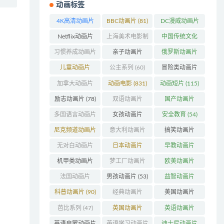
动画标签
4K高清动画片
BBC动画片
(81)
DC漫威动画片
(48)
(103)
Netflix动画片
上海美术电影制
中国传统文化
(240)
片厂
(126)
(63)
习惯养成动画片
亲子动画片
俄罗斯动画片
(74)
(396)
(56)
儿童动画片
公主系列
(60)
冒险类动画片
(346)
(1270)
加拿大动画片
动画电影
(831)
动画短片
(115)
(158)
励志动画片
(78)
双语动画片
国产动画片
(220)
(1382)
多国语言动画片
女孩动画片
安全教育
(54)
(179)
(162)
尼克频道动画片
意大利动画片
搞笑动画片
(83)
(50)
(802)
无对白动画片
日本动画片
早教动画片
(78)
(319)
(405)
机甲类动画片
梦工厂动画片
欧美动画片
(207)
(155)
(996)
法国动画片
男孩动画片
(53)
益智动画片
(203)
(1549)
科普动画片
(90)
经典动画片
美国动画片
(707)
(843)
芭比系列
(47)
英国动画片
英语动画片
(199)
(211)
英语启蒙动画片
英语学习动画片
迪士尼动画片