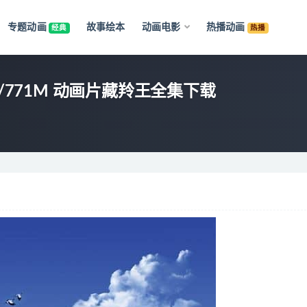
专题动画
故事绘本
动画电影
热播动画
经典
热播
/771M 动画片藏羚王全集下载