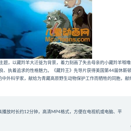
主题，以藏羚羊大迁徙为背景，着力刻画了失去母亲的小藏羚羊呶噜
良、执着追求的性格魅力。《藏羚王》先导片获得美国第44届休斯
动的中外科学家，献给为青藏高原野生动物保护工作而牺牲的同胞，献
单集播放时长约12分钟，高清MP4格式，方便在电视机或电脑、平