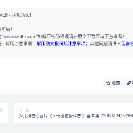
权请邮件联系站长！
营所需！
www.sedhk.com“如解压密码错误请在原文下载区域下方查看！
法
；解压注意事项：
解压图文教程及注意事项
；其他问题请进入
留言
收藏
篇
下一篇
语版
少儿科普动画片《木奇灵植物科普 》全30集 720P/MP4/733
下载
动画片木奇灵植物科普全集下载