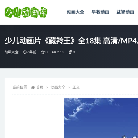
动画大全
早教动画
益智动画
全部
少儿动画片《藏羚王》全18集 高清/MP4
动画大全
6年前
0
2.1K
3
当前位置：
首页
动画大全
正文