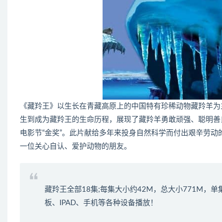
《藏羚王》以生长在青藏高原上的中国特有珍稀动物藏羚羊为
生到成为藏羚王的生命历程，展现了藏羚羊勇敢顽强、聪明善
电影节“金奖”。此片献给多年来投身自然科学而付出艰辛劳
一位关心自认、爱护动物的朋友。
藏羚王全部18集;每集大小约42M，总大小771M，
板、IPAD、手机等各种设备播放！