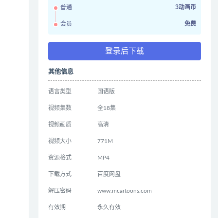
普通
3动画币
会员
免费
登录后下载
其他信息
语言类型
国语版
视频集数
全18集
视频画质
高清
视频大小
771M
资源格式
MP4
下载方式
百度网盘
解压密码
www.mcartoons.com
有效期
永久有效