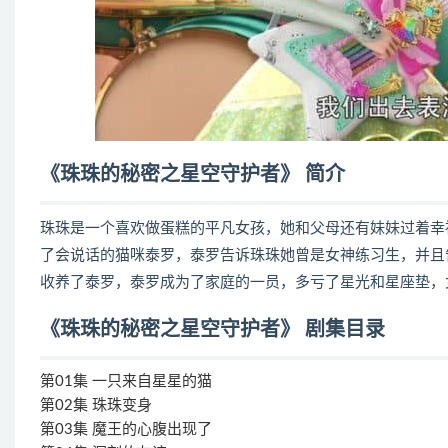
《珠珠的秘密之星空守护者》 简介
珠珠是一个喜欢做蛋糕的平凡女孩，她和父母还有妹妹过着幸
了会说话的猫咪泰罗，泰罗告诉珠珠她曾是女神练习生，并且
收养了泰罗，泰罗成为了家庭的一员，多亏了星光和星座垫，
《珠珠的秘密之星空守护者》 剧集目录
第01集 一只来自星星的猫
第02集 珠珠变身
第03集 魔王的心腹出现了