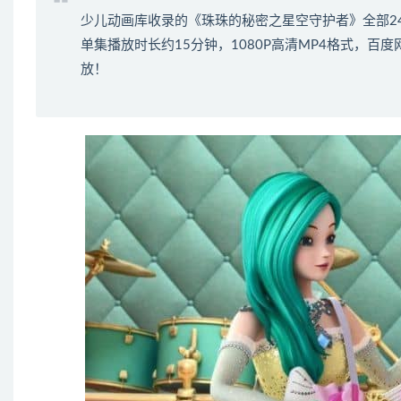
少儿动画库收录的《珠珠的秘密之星空守护者》全部24集
单集播放时长约15分钟，1080P高清MP4格式，百
放！