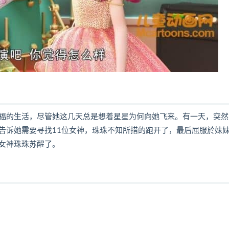
福的生活，尽管她这几天总是想着星星为何向她飞来。有一天，突然
告诉她需要寻找11位女神，珠珠不知所措的跑开了，最后屈服於妹
女神珠珠苏醒了。