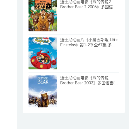
迪士尼动画电影《熊的传说2
Brother Bear 2 2006》多国语言
(含国语)+多国字幕(含中文) 官收
方纯净藏版 720P/MKV/3.28G 动
画片熊的传说下载
迪士尼动画片《小爱因斯坦 Little
Einsteins》第1-2季全67集 多国
语言(含国语)+多国字幕(含中文)
官方纯净收藏版
480P/MKV/62.6G 动画片小爱因
斯坦下载
迪士尼动画电影《熊的传说
Brother Bear 2003》多国语言(含
国语)+多国字幕(含中文) 官方纯
净收藏版 720P/MKV/3.28G 动画
片熊的传说下载