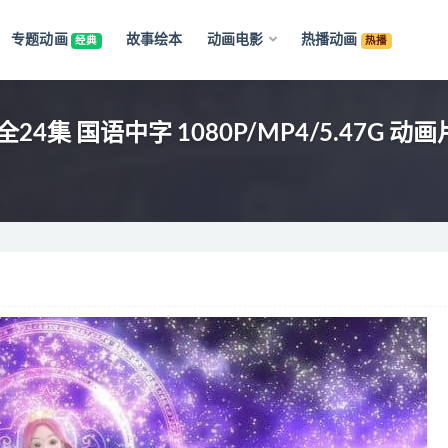
专题动画
故事绘本
动画电影
热播动画
经典
热播
 国语中字 1080P/MP4/5.47G 