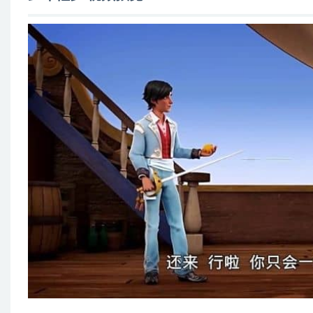
第10集 小偷佐罗
第11集 牛群赶集
第12集 洛杉矶的钟
第13集 风暴来袭
第14集 海之精灵
第15集 谷物之怒
第16集 阴谋
第17集 旱灾
第18集 令人垂涎的女继承人
第19集 穆里奥的妙计
第20集 藏宝图
第21集 狼之贪婪
第22集 纵身一跃
第23集 流放惊魂
第24集 替身风云
第25集 全权委托
第26集 权势之争