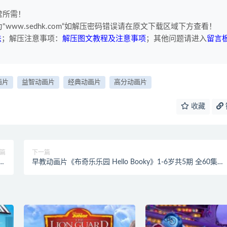
营所需！
www.sedhk.com“如解压密码错误请在原文下载区域下方查看！
法
；解压注意事项：
解压图文教程及注意事项
；其他问题请进入
留言
画片
益智动画片
经典动画片
高分动画片
收藏
篇
下一篇
版全
早教动画片《布奇乐乐园 Hello Booky》1-6岁共5期 全60集
下载
720P/MP4/33.87GB 布奇乐乐园全集下载