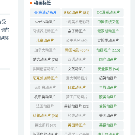
动画标签
4K高清动画片
BBC动画片
(81)
DC漫威动画片
(48)
(104)
备受
Netflix动画片
上海美术电影制
中国传统文化
户晓的
(240)
片厂
(126)
(63)
习惯养成动画片
亲子动画片
俄罗斯动画片
伊娜
(74)
(396)
(56)
儿童动画片
公主系列
(60)
冒险类动画片
(346)
(1273)
加拿大动画片
动画电影
(834)
动画短片
(115)
(158)
励志动画片
(78)
双语动画片
国产动画片
(220)
(1382)
多国语言动画片
女孩动画片
安全教育
(54)
(179)
(162)
尼克频道动画片
意大利动画片
搞笑动画片
(83)
(50)
(802)
无对白动画片
日本动画片
早教动画片
(78)
(319)
(405)
机甲类动画片
梦工厂动画片
欧美动画片
(207)
(155)
(996)
法国动画片
男孩动画片
(53)
益智动画片
(203)
(1550)
科普动画片
(90)
经典动画片
美国动画片
(707)
(843)
芭比系列
(47)
英国动画片
英语动画片
(199)
(214)
英语启蒙动画片
英语学习动画片
迪士尼动画片