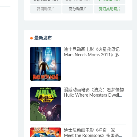
(162)
(85)
(317)
韩国动画片
高分动画片
魔幻类动画片
(121)
(545)
(304)
最新发布
迪士尼动画电影《火星救母记
Mars Needs Moms 2011》多国
语言(含国语)+多国字幕(含中文)
官方纯净收藏版
720P/MKV/3.89G 动画片下载
漫威动画电影《浩克：恶梦怪物
Hulk: Where Monsters Dwell》
多国语言(含国语)+多国字幕(含中
文) 官方纯净收藏版
720P/MKV/2.15G 漫威动画片下
载
迪士尼动画电影《神奇一家
Meet the Robinsons》多国语言