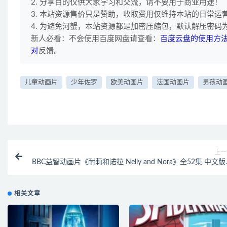
2. 分享目的仅供大家学习和交流，请不要用于商业用途！
3. 本站资源售价只是赞助，收取费用仅维持本站的日常运
4. 为避免河蟹，本站资源都是加密压缩包，默认解压密码为"
新人必看：不会使用百度网盘请查看：
百度云盘的使用方
对
反馈。
儿童动画片
少年佐罗
欧美动画片
法国动画片
男孩动
上一
BBC益智动画片《耐莉和诺拉 Nelly and Nora》全52集 中文
52集+英文版52集 720P/MP4/3.36G 动画片耐莉和诺拉全集
相关文章