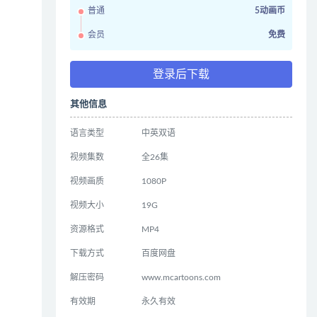
普通
5动画币
会员
免费
登录后下载
其他信息
语言类型
中英双语
视频集数
全26集
视频画质
1080P
视频大小
19G
资源格式
MP4
下载方式
百度网盘
解压密码
www.mcartoons.com
有效期
永久有效