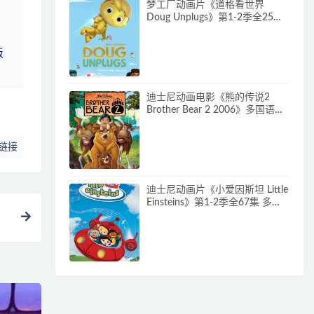
梦工厂动画片《道格看世界
Doug Unplugs》第1-2季全25集
多国语言(含国语)+中英文字幕(AI
字幕) 官方纯净收藏版
板
720P/MKV/38.2G 动画片道格看
世界下载
迪士尼动画电影《熊的传说2
Brother Bear 2 2006》多国语言
(含国语)+多国字幕(含中文) 官收
方纯净藏版 720P/MKV/3.28G 动
链接
画片熊的传说下载
迪士尼动画片《小爱因斯坦 Little
Einsteins》第1-2季全67集 多国
语言(含国语)+多国字幕(含中文)
官方纯净收藏版
480P/MKV/62.6G 动画片小爱因
斯坦下载