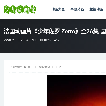
动画大全
早教动画
益智动画
全部
法国动画片《少年佐罗 Zorro》全26集 国
动画大全
6年前
0
10.9K
5
当前位置：
首页
动画大全
正文