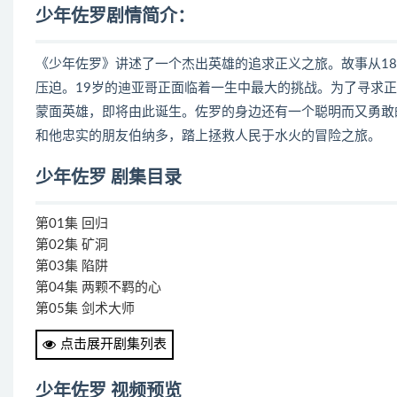
少年佐罗剧情简介：
《少年佐罗》讲述了一个杰出英雄的追求正义之旅。故事从1
压迫。19岁的迪亚哥正面临着一生中最大的挑战。为了寻求
蒙面英雄，即将由此诞生。佐罗的身边还有一个聪明而又勇敢
和他忠实的朋友伯纳多，踏上拯救人民于水火的冒险之旅。
少年佐罗 剧集目录
第01集 回归
第02集 矿洞
第03集 陷阱
第04集 两颗不羁的心
第05集 剑术大师
第06集 蒙特利大炮
点击展开剧集列表
第07集 就回人质
第08集 佐罗的真面目
少年佐罗 视频预览
第09集 佐罗与他的分身