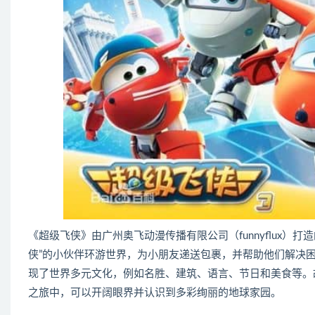
《
超级飞侠
》由广州奥飞动漫传播有限公司（funnyflux
侠
”的小伙伴环游世界，为小朋友递送包裹，并帮助他们解决
现了世界多元文化，例如名胜、建筑、语言、节日和美食等。
之旅中，可以开阔眼界并认识到多彩绚丽的地球家园。