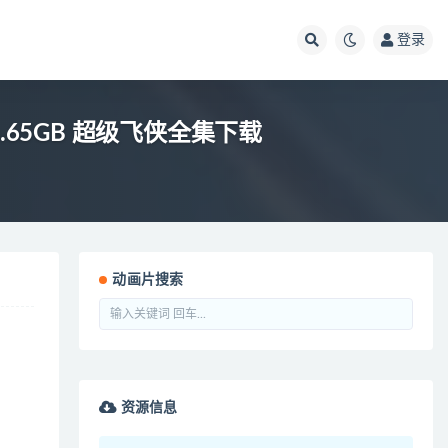
登录
6.65GB 超级飞侠全集下载
动画片搜索
资源信息