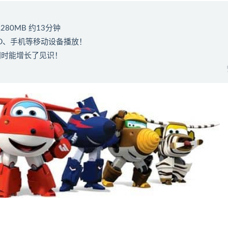
80MB 约13分钟
D、手机等移动设备播放！
同时能增长了见识！