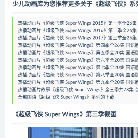
少儿动画库
为您推荐更多关于《超级飞侠》系
第9集：迪拜的地球村高塔；
第10集：济州岛巨人；
第11集：成都熊猫博物馆；
热播动画片《超级飞侠 Super Wings 2015》第一季全26
第12集：爱尔兰巨婴；
热播动画片《超级飞侠 Super Wings 2016》第二季全26
第13集：挪威的地精传说；
热播动画片《超级飞侠 Super Wings 2017》第三季全26
第14集：冰川长毛象（上）；
热播动画片《超级飞侠 Super Wings》第四季全26集 国语
第15集：冰川长毛象（下）；
热播动画片《超级飞侠 Super Wings》第五季全20集 国语
第16集：德拉姆黑勒的恐龙；
热播动画片《超级飞侠 Super Wings》第六季全20集 国语
第17集：纽约鬼屋大冒险；
热播动画片《超级飞侠 Super Wings》第七季全20集 国语
第18集：伦敦大侦探；
热播动画片《超级飞侠 Super Wings》第八季全20集 国语
第19集：古巴棒球战记；
热播动画片《超级飞侠 Super Wings》第九季全20集 国语
第20集：比利时超大华夫饼；
热播动画片故事《超级飞侠 Super Wings》全三季共78集
第21集：暴走怀俄明州；
全部国语《超级飞侠 Super Wings》系列的下载
第22集：穿越百慕大（上）；
第23集：穿越百慕大（下）；
《超级飞侠 Super Wings》第三季截图
第24集：斐济鲸口逃生记；
第25集：瓦杜兹搞笑大赛；
第26集：奥地利演奏会；