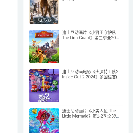
多国语言(含国语)+多国字幕(含中
文) 官方纯净收藏版
720P/MKV/6.61G 动画片下载
迪士尼动画片《小狮王守护队
The Lion Guard》第三季全20集
多国语言(含国语)+多国字幕(含中
文) 官方纯净收藏版
720P/MKV/15.9G 动画片小狮王
守护队下载
迪士尼动画电影《头脑特工队2
Inside Out 2 2024》多国语言(含
国语)+多国字幕(含中文) 官方纯
净收藏版 720P/MKV/4.75G 动画
片头脑特工队下载
迪士尼动画片《小美人鱼 The
Little Mermaid》第1-2季全39集
多国语言(含国语)+英文字幕 官方
纯净收藏版 720P/MKV/37G 动
画片小美人鱼下载