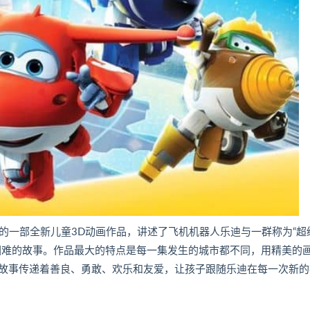
）打造的一部全新儿童3D动画作品，讲述了飞机机器人乐迪与一群称为“
超
困难的故事。作品最大的特点是每一集发生的城市都不同，用精美的
故事传递着善良、勇敢、欢乐和友爱，让孩子跟随乐迪在每一次新的