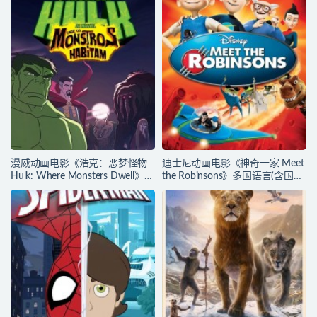
漫威动画电影《浩克：恶梦怪物
迪士尼动画电影《神奇一家 Meet
Hulk: Where Monsters Dwell》多
the Robinsons》多国语言(含国
国语言(含国语)+多国字幕(含中文)
语)+多国字幕(含中文) 官方纯净收
官方纯净收藏版
藏版 720P/MKV/3.66G 动画片神
720P/MKV/2.15G 漫威动画片下
奇一家下载
载