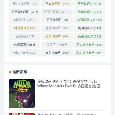
(83)
无对白动画片
(78)
日本动画片
(319)
早教动画片
(405)
机甲类动画片
(207)
梦工厂动画片
(155)
欧美动画片
(996)
法国动画片
(203)
男孩动画片
(53)
益智动画片
(1549)
科普动画片
(90)
经典动画片
(707)
美国动画片
(843)
芭比系列
(47)
英国动画片
(199)
英语动画片
(213)
英语启蒙动画片
英语学习动画片
迪士尼动画片
(316)
(161)
(85)
韩国动画片
(121)
高分动画片
(545)
魔幻类动画片
(304)
最新发布
漫威动画电影《浩克：恶梦怪物 Hulk:
Where Monsters Dwell》多国语言(含国
语)+多国字幕(含中文) 官方纯净收藏版
720P/MKV/2.15G 漫威动画片下载