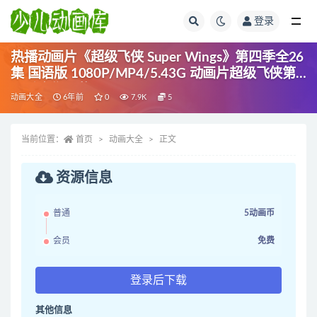
登录
全部
热播动画片《超级飞侠 Super Wings》第四季全26
集 国语版 1080P/MP4/5.43G 动画片超级飞侠第
四季全集下载
动画大全
6年前
0
7.9K
5
当前位置：
首页
动画大全
正文
资源信息
普通
5动画币
会员
免费
登录后下载
其他信息