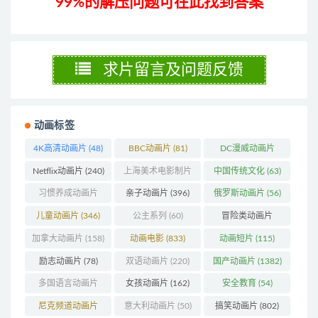
99%的解压问题可在此找到答案
求片留言及问题反馈
动画标签
4K高清动画片
(48)
BBC动画片
(81)
DC漫威动画片
(104)
Netflix动画片
(240)
上海美术电影制片
中国传统文化
(63)
厂
(126)
习惯养成动画片
亲子动画片
(396)
俄罗斯动画片
(56)
(74)
儿童动画片
(346)
公主系列
(60)
冒险类动画片
(1272)
加拿大动画片
(158)
动画电影
(833)
动画短片
(115)
励志动画片
(78)
双语动画片
(220)
国产动画片
(1382)
多国语言动画片
女孩动画片
(162)
安全教育
(54)
(179)
尼克频道动画片
意大利动画片
(50)
搞笑动画片
(802)