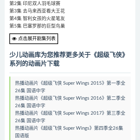
第2集 印尼双人羽毛球赛
第3集 去马来西亚看大王花
第4集 智利女孩的火星笔友
第5集 巴塞罗那的巨型鸟巢
第6集 路德维希堡南瓜庆典
点击展开剧集列表
第7集 穿越地心去厄瓜多尔
第8集 纳米比亚下雪了
少儿动画库
为您推荐更多关于《超级飞侠》
第9集 有趣的波兰龙庆典
系列的动画片下载
第10集 寻找丹麦美人鱼
第11集 开普敦的惊喜派对
第12集 罗马尼亚的恐龙公园
热播动画片《超级飞侠 Super Wings 2015》第一季全
第13集 在汤加播报天气
26集 国语中字
第14集 日本救猫大行动
热播动画片《超级飞侠 Super Wings 2016》第二季全
第15集 在西伯利亚跳芭蕾舞
26集 国语中字
第16集 去克罗地亚跳健美操
热播动画片《超级飞侠 Super Wings 2017》第三季全
第17集 哥伦比亚的巨型陀螺
26集 国语中字
第18集 一起去新西兰跳毛利舞
热播动画片《超级飞侠 Super Wings》第四季全26集
第19集 拯救柬埔寨红树林
国语版
第20集 惊险的罗马观光之旅