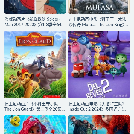
漫威动画片《新蜘蛛侠 Spider-
迪士尼动画电影《狮子王：木法
Man 2017-2020》第1-3季全64集
沙传奇 Mufasa: The Lion King》
多国语言(含国语)+多国字幕(含中
多国语言(含国语)+多国字幕(含中
文) 官方纯净收藏版
文) 官方纯净收藏版
720P/MKV/27.9G 动画片蜘蛛侠
720P/MKV/6.61G 动画片下载
下载
迪士尼动画片《小狮王守护队
迪士尼动画电影《头脑特工队2
The Lion Guard》第三季全20集
Inside Out 2 2024》多国语言(含
多国语言(含国语)+多国字幕(含中
国语)+多国字幕(含中文) 官方纯净
文) 官方纯净收藏版
收藏版 720P/MKV/4.75G 动画片
720P/MKV/15.9G 动画片小狮王
头脑特工队下载
守护队下载