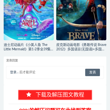
迪士尼动画片《小美人鱼 The
皮克斯动画电影《勇敢传说 Brave
Little Mermaid》第1-2季全39集
2012》多国语言(无国语)+多国字
多国语言(含国语)+英文字幕 官方
幕(含中文) 官方纯净收藏版
纯净收藏版 720P/MKV/37G 动画
720P/MKV/2.43G 动画片勇敢传
发表回复
片小美人鱼下载
说下载
登录...
后才能评论
下载及解压图文教程